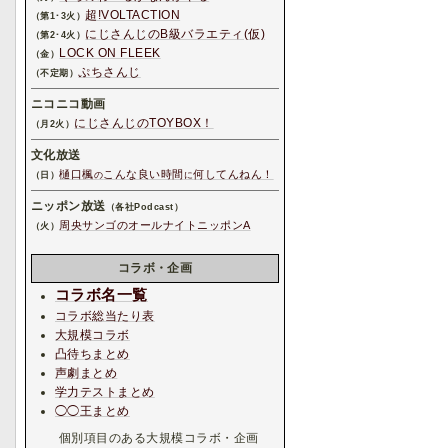
超!VOLTACTION
（第1･3火）
にじさんじのB級バラエティ(仮)
（第2･4火）
LOCK ON FLEEK
（金）
ぷちさんじ
（不定期）
ニコニコ動画
にじさんじのTOYBOX！
（月2火）
文化放送
樋口楓
こんな良い時間
何してんねん！
（日）
の
に
ニッポン放送
（各社Podcast）
周央サンゴのオールナイトニッポンA
（火）
コラボ・企画
コラボ名一覧
コラボ総当たり表
大規模コラボ
凸待ちまとめ
声劇まとめ
学力テストまとめ
◯◯王まとめ
個別項目のある大規模コラボ・企画