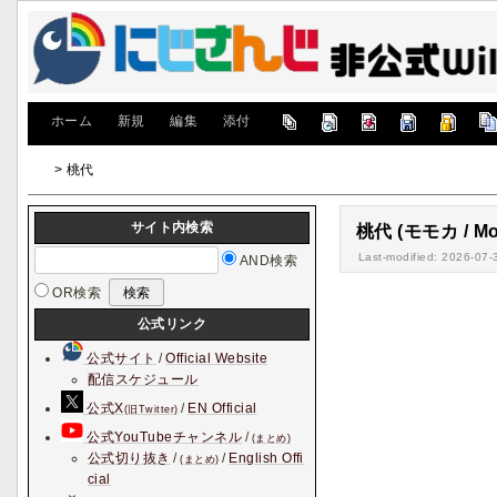
[
ホーム
|
新規
|
編集
|
添付
]
> 桃代
サイト内検索
桃代 (モモカ / Mo
Last-modified: 2026-07-
AND検索
OR検索
公式リンク
公式サイト
/
Official Website
配信スケジュール
公式X
/
EN Official
(旧Twitter)
公式YouTubeチャンネル
/
(まとめ)
公式切り抜き
/
/
English Offi
(まとめ)
cial