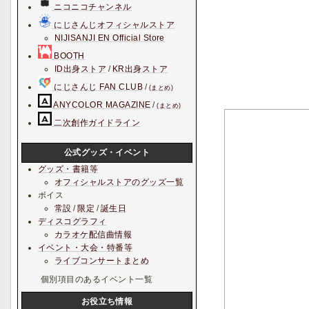
ニコニコチャンネル
にじさんじオフィシャルストア
NIJISANJI EN Official Store
BOOTH
ID出身ストア
/
KR出身ストア
にじさんじ FAN CLUB
/
(まとめ)
ANYCOLOR MAGAZINE
/
(まとめ)
二次創作ガイドライン
公式グッズ・イベント
グッズ・書籍等
オフィシャルストアのグッズ一覧
ボイス
常設
/
限定
/
誕生日
ディスコグラフィ
カラオケ配信曲情報
イベント・大会・特番等
ライブコンサートまとめ
個別項目のあるイベント一覧
お役立ち情報