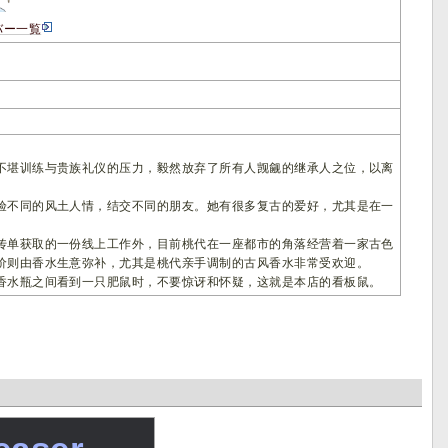
バー一覧
不堪训练与贵族礼仪的压力，毅然放弃了所有人觊觎的继承人之位，以离
验不同的风土人情，结交不同的朋友。她有很多复古的爱好，尤其是在一
传单获取的一份线上工作外，目前桃代在一座都市的角落经营着一家古色
价则由香水生意弥补，尤其是桃代亲手调制的古风香水非常受欢迎。
香水瓶之间看到一只肥鼠时，不要惊讶和怀疑，这就是本店的看板鼠。