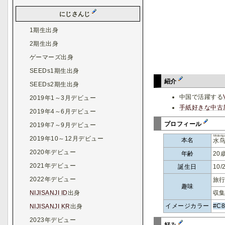
にじさんじ
1期生出身
2期生出身
ゲーマーズ出身
SEEDs1期生出身
紹介
SEEDs2期生出身
中国で活躍する
2019年1～3月デビュー
手紙好きな中古
2019年4～6月デビュー
プロフィール
2019年7～9月デビュー
Midori
2019年10～12月デビュー
本名
水
2020年デビュー
年齢
20
2021年デビュー
誕生日
10/
2022年デビュー
旅
趣味
NIJISANJI ID
出身
収
イメージカラー
#C
NIJISANJI KR
出身
2023年デビュー
好み