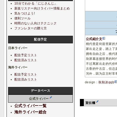
10分でわかる「にじさんじ」
新規リスナー向けライバー情報まとめ
気をつけよう!
便利ツール
時間のない人向けテクニック
ファンレターの贈り方
公式紹介文
配信予定
桃代曾是剑道世家的
日本ライバー
家出走之姿，踏上了
拥有自由之后，桃代
配信予定リスト
块屏幕连接世界的时
配信済みリスト
不过离家出走的代价
海外ライバー
古香的中古店，但总
另外，因为店主时常
配信予定リスト
配信済みリスト
design：
秋秋冰qqb
データベース
公式ライバー
宣伝欄
公式ライバー一覧
海外ライバー総合