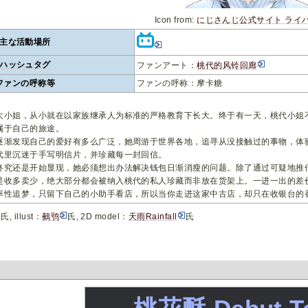
Icon from:
にじさんじ公式サイト ライ
主な活動場所
ハッシュタグ
ファンアート：
桃代的风铃回廊
ファンの呼称等
ファンの呼称：摩卡糖
大小姐，从小就在以家族继承人为标准的严格教育下长大。终于有一天，桃代小姐
属于自己的旅途。
逐渐发现自己的爱好有多么广泛，她周游于世界各地，追寻从没接触过的事物，体
代里沉迷于手写明信片，并珍藏每一封回信。
终究还是开始显现，她必须想出办法解决钱包日渐消瘦的问题。除了通过可疑地推
是收多卖少，绝大部分都会被纳入桃代的私人珍藏而非放在货架上。一进一出的差
率性追梦，只留下自己的小助手看店，所以当你走进这家中古店，却只在收银台的
氏, illust：
鵺鸮
氏, 2D model：
天雨Rainfall
氏