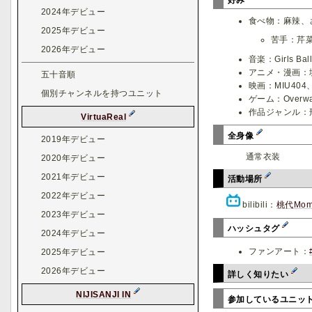
2024年デビュー
食べ物：麻辣、
2025年デビュー
苦手：芹
2026年デビュー
音楽：Girls Ba
アニメ・漫画：
五十音順
映画：MIU40
個別チャンネルを持つユニット
ゲーム：Over
作品ジャンル：
VirtuaReal
全身像
2019年デビュー
通常衣装
2020年デビュー
2021年デビュー
活動場所
2022年デビュー
bilibili：
桃代Mom
2023年デビュー
ハッシュタグ
2024年デビュー
ファンアート：
2025年デビュー
2026年デビュー
詳しく知りたい
NIJISANJI IN
参加しているユニッ