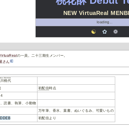
桃花酥 Debut Te
NEW VirtuaReal MEN
loading...
☯
✿
❁
VirtuaReal
の一員。二十三期生メンバー。
屋さん
gawa Momoka
鸟川桃代
歳
初配信
時点
24
行、読書、執筆、小動物
集
万年筆、香水、葉書、ぬいぐるみ、可愛いもの
8DDEB
初配信より