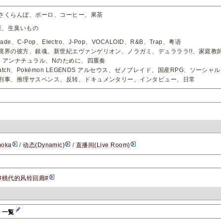
さくらんぼ、ボーロ、コーヒー、果茶
菜、生臭いもの
llade、C-Pop、Electro、J-Pop、VOCALOID、R&B、Trap、粤语
境界の彼方、銀魂、新世紀エヴァンゲリオン、ノラガミ、デュラララ!!、家庭教師ヒ
4、アンナチュラル、Nのために、四重奏
watch、Pokémon LEGENDS アルセウス、ゼノブレイド、国産RPG、ソーシ
刑事、推理サスペンス、反转、ドキュメンタリー、インタビュー、日常
oka
/
动态(Dynamic)
/
直播间(Live Room)
#桃代的风铃回廊#
ト一覧