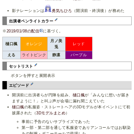
影ナレーションは
勇気ちひろ
（開演前・終演後）が務めた
出演者ペンライトカラー
※
2019/01/08の配信
に基づく。
月ノ美
樋口楓
オレンジ
レッド
兎
える
ライトピンク
静凛
パープル
セットリスト
ボタンを押すと展開表示
エピソード
開演前に出演者らが円陣を組み、
樋口楓
が「みんなに想いが届き
ますように！」と叫ぶ声が会場に漏れ聞こえていた
樋口楓
の私服姿・ストレートヘアの3Dモデルが本イベントにて初
披露された（
3Dモデルまとめ
）
事前に予告のないサプライズであった
第一部・第二部を通して私服姿でありアンコールではお馴染
みの制服・ポニーテールで登場した