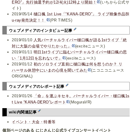
ERO”」先行抽選予約が12/4(火)12時より開始！
(いちから公式サ
イト)
2019/05/14
樋口楓 1st Live「“KANA-DERO”」 ライブ映像作品Bl
u-ray発売決定！！
(PR TIMES)
ウェブメディアのインタビュー記事
2019/01/10
人気バーチャルライバー樋口楓が語る1stライブ「絶
対に大阪の会場でやりたかった」
(exciteニュース)
2019/01/11
明日1stライブに臨むバーチャルライバー樋口楓の思
い「1月12日を忘れないで」
(exciteニュース)
2019/01/12
初のソロライブ直前に樋口楓は何を想うのか？ リ
ハーサル休憩中にいまの心境を聞いてみた
(ニコニコニュース
ORIGINAL)
ウェブメディアのレポート記事
2019/01/26
「命」を運ぶキセキ。バーチャルライバー・樋口楓1s
t Live “KANA-DERO”レポート
(MoguraVR)
wiki内関連記事
イベント・大会・特番等
個別ページのある にじさんじ公式ライブコンサートイベント