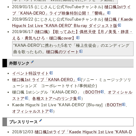
2019/01/15 (にじさんじ公式YouTubeチャンネル)
樋口楓1stライ
ブ「KANA-DERO」ライブ映像特別公開！『響鳴』
2019/05/22 (にじさんじ公式YouTubeチャンネル)
樋口楓 / Kaede
Higuchi 1st Live "KANA-DERO" Blu-ray ダイジェスト版
2019/06/17 (
樋口楓
)
【歌ってみた】偶然天使【月ノ美兎・静凛・
える・勇気ちひろ・樋口楓cover】
“KANA-DERO”に携わった5名で「極上生徒会」のエンディング
曲を歌ったもの。
樋口楓のツイート
外部リンク
イベント特設サイト
樋口楓1st ライブ「KANA-DERO」
(ソニー・ミュージックソリ
ューションズ コーポレートサイト/事例紹介)
樋口楓 1stシングル「KANA-DERO」（
BOOTH
、
オフィシャル
ストア
、
各種ストアへのリンク集
）
Kaede Higuchi 1st Live “KANA-DERO” [Blu-ray]（
BOOTH
、
オフィシャルストア
）
プレスリリース
2018/12/03
樋口楓1stライブ「Kaede Higuchi 1st Live “KANA-D