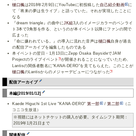
樋口楓
は2018年2月9日にYouTubeに初投稿した
自己紹介動画
に
て「将来の夢は生ライブ」と語っていた。それが実現したことに
なる
『dream triangle』の曲中に
JK組
3人のイメージカラーのペンライ
ト3本で3角形を作る、というのが本イベント以降にファンの間で
広まった
『命に嫌われている。』の導入に流れた音声は
樋口楓
自身が過去
の配信アーカイブを編集したものである
本イベントの翌日・1月13日にZepp Osaka BaysideでJAM
*5
Projectのライブイベント
が開催されることになっていたため、
Lantisの関係者数名に“KANA-DERO”を見てもらえた。このことが
*6
樋口楓
のLantisからのメジャーデビューにつながった
配信アーカイブ
本編[2019/01/12]
Kaede Higuchi 1st Live "KANA-DERO"
第一部
/
第二部
（ニ
コニコ生放送）
※視聴にはネットチケットの購入が必要。タイムシフト期間：
2019年1月21日まで
関連配信