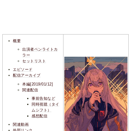
概要
出演者ペンライトカ
ラー
セットリスト
エピソード
配信アーカイブ
本編[2019/01/12]
関連配信
事前告知など
同時視聴（タイ
ムシフト）
感想配信
関連動画
外部リンク