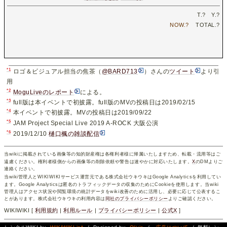
T.
?
Y.
?
NOW.
?
TOTAL.
?
*1
ロゴ＆ビジュアル担当の焦茶（
@BARD713
）さんの
ツイート
より引
用
*2
MoguLiveのレポート
による。
*3
full版は本イベントで初披露。full版のMVの投稿日は2019/02/15
*4
本イベントで初披露。MVの投稿日は2019/09/22
*5
JAM Project Special Live 2019 A-ROCK 大阪公演
*6
2019/12/10
樋口楓の雑談配信
当wikiに掲載されている画像等の知的財産権は各権利者様に帰属いたしますため、転載・流用等はご
遠慮ください。権利者様側からの画像等の削除依頼や警告は速やかに対応いたします。
X
のDMよりご
連絡ください。
当wiki管理人とWIKIWIKIサービス運営元である株式会社ウキウキはGoogle Analyticsを利用してい
ます。Google Analyticsは匿名のトラフィックデータの収集のためにCookieを使用します。当wiki
管理人はアクセス状況や閲覧環境の統計データをwiki改善のために活用し、必要に応じて公表するこ
とがあります。株式会社ウキウキの利用内容は
同社のプライバシーポリシー
よりご確認ください。
WIKIWIKI [
利用規約
|
利用ルール
|
プライバシーポリシー
|
公式X
]