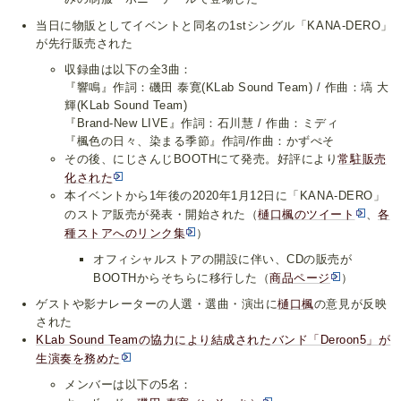
当日に物販としてイベントと同名の1stシングル「KANA-DERO」
が先行販売された
収録曲は以下の全3曲：
『響鳴』作詞：磯田 泰寛(KLab Sound Team) / 作曲：塙 大
輝(KLab Sound Team)
『Brand-New LIVE』作詞：石川慧 / 作曲：ミディ
『楓色の日々、染まる季節』作詞/作曲：かずぺそ
その後、にじさんじBOOTHにて発売。好評により
常駐販売
化された
本イベントから1年後の2020年1月12日に「KANA-DERO」
のストア販売が発表・開始された（
樋口楓のツイート
、
各
種ストアへのリンク集
）
オフィシャルストアの開設に伴い、CDの販売が
BOOTHからそちらに移行した（
商品ページ
）
ゲストや影ナレーターの人選・選曲・演出に
樋口楓
の意見が反映
された
KLab Sound Teamの協力により結成されたバンド「Deroon5」が
生演奏を務めた
メンバーは以下の5名：