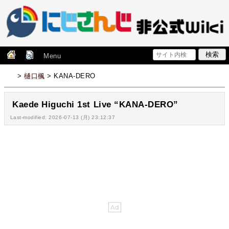
Menu
>
樋口楓
> KANA-DERO
Kaede Higuchi 1st Live “KANA-DERO”
Last-modified: 2026-07-13 (月) 23:12:37