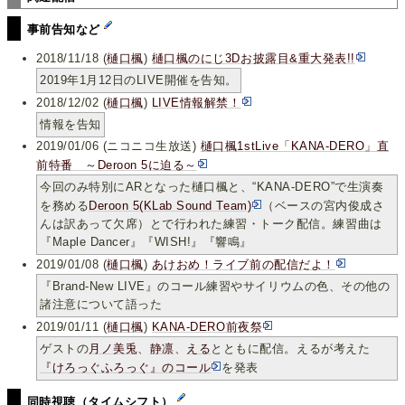
事前告知など
2018/11/18 (
樋口楓
)
樋口楓のにじ3Dお披露目&重大発表!!
2019年1月12日のLIVE開催を告知。
2018/12/02 (
樋口楓
)
LIVE情報解禁！
情報を告知
2019/01/06 (ニコニコ生放送)
樋口楓1stLive「KANA-DERO」直
前特番 ～Deroon 5に迫る～
今回のみ特別にARとなった樋口楓と、“KANA-DERO”で生演奏
を務める
Deroon 5(KLab Sound Team)
（ベースの宮内俊成さ
んは訳あって欠席）とで行われた練習・トーク配信。練習曲は
『Maple Dancer』『WISH!』『響鳴』
2019/01/08 (
樋口楓
)
あけおめ！ライブ前の配信だよ！
『Brand-New LIVE』のコール練習やサイリウムの色、その他の
諸注意について語った
2019/01/11 (
樋口楓
)
KANA-DERO前夜祭
ゲストの
月ノ美兎
、
静凛
、
える
とともに配信。えるが考えた
『けろっぐふろっぐ』のコール
を発表
同時視聴（タイムシフト）