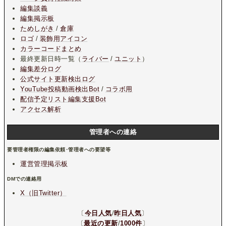
編集談義
編集掲示板
ためしがき
/
倉庫
ロゴ
/
装飾用アイコン
カラーコードまとめ
最終更新日時一覧（
ライバー
/
ユニット
）
編集差分ログ
公式サイト更新検出ログ
YouTube投稿動画検出Bot
/
コラボ用
配信予定リスト編集支援Bot
アクセス解析
管理者への連絡
要管理者権限の編集依頼･管理者への要望等
運営管理掲示板
DMでの連絡用
X（旧Twitter）
〔
今日人気
/
昨日人気
〕
〔
最近の更新
/
1000件
〕