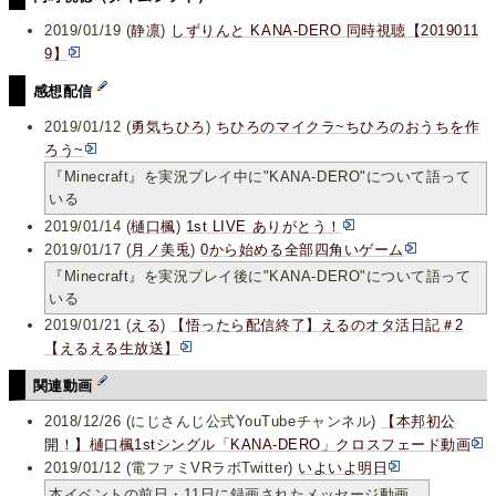
2019/01/19 (
静凛
)
しずりんと KANA-DERO 同時視聴【2019011
9】
感想配信
2019/01/12 (
勇気ちひろ
)
ちひろのマイクラ~ちひろのおうちを作
ろう~
『Minecraft』を実況プレイ中に"KANA-DERO"について語って
いる
2019/01/14 (
樋口楓
)
1st LIVE ありがとう！
2019/01/17 (
月ノ美兎
)
0から始める全部四角いゲーム
『Minecraft』を実況プレイ後に"KANA-DERO"について語って
いる
2019/01/21 (
える
)
【悟ったら配信終了】えるのオタ活日記＃2
【えるえる生放送】
関連動画
2018/12/26 (にじさんじ公式YouTubeチャンネル)
【本邦初公
開！】樋口楓1stシングル「KANA-DERO」クロスフェード動画
2019/01/12 (電ファミVRラボTwitter)
いよいよ明日
本イベントの前日・11日に録画されたメッセージ動画。