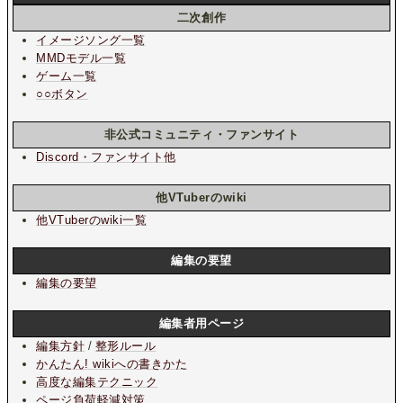
二次創作
イメージソング一覧
MMDモデル一覧
ゲーム一覧
○○ボタン
非公式コミュニティ・ファンサイト
Discord・ファンサイト他
他VTuberのwiki
他VTuberのwiki一覧
編集の要望
編集の要望
編集者用ページ
編集方針
/
整形ルール
かんたん! wikiへの書きかた
高度な編集テクニック
ページ負荷軽減対策