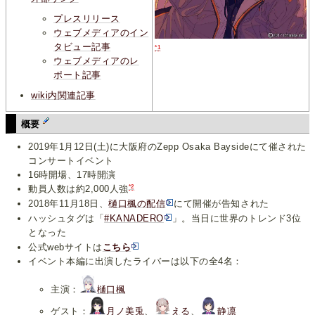
プレスリリース
ウェブメディアのイン
タビュー記事
*1
ウェブメディアのレ
ポート記事
wiki内関連記事
概要
2019年1月12日(土)に大阪府のZepp Osaka Baysideにて催された
コンサートイベント
16時開場、17時開演
*2
動員人数は約2,000人強
2018年11月18日、
樋口楓の配信
にて開催が告知された
ハッシュタグは「
#KANADERO
」。当日に世界のトレンド3位
となった
公式webサイトは
こちら
イベント本編に出演したライバーは以下の全4名：
主演：
樋口楓
ゲスト：
月ノ美兎
、
える
、
静凛