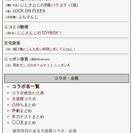
にじさんじのB級バラエティ(仮)
（第2･4火）
LOCK ON FLEEK
（金）
ぷちさんじ
（不定期）
ニコニコ動画
にじさんじのTOYBOX！
（月2火）
文化放送
樋口楓
こんな良い時間
何してんねん！
（日）
の
に
ニッポン放送
（各社Podcast）
周央サンゴのオールナイトニッポンA
（火）
コラボ・企画
コラボ名一覧
コラボ総当たり表
大規模コラボ
凸待ちまとめ
声劇まとめ
学力テストまとめ
◯◯王まとめ
個別項目のある大規模コラボ・企画