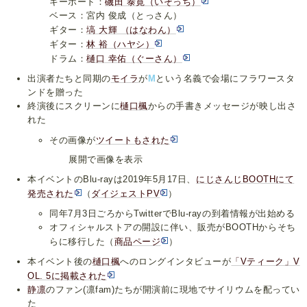
キーボード：
磯田 泰寛（いそっち）
ベース：宮内 俊成（とっさん）
ギター：
塙 大輝 （はなわん）
ギター：
林 裕（ハヤシ）
ドラム：
樋口 幸佑（ぐーさん）
出演者たちと同期の
モイラ
が
M
という名義で会場にフラワースタ
ンドを贈った
終演後にスクリーンに
樋口楓
からの手書きメッセージが映し出さ
れた
その画像が
ツイートもされた
展開で画像を表示
本イベントのBlu-rayは2019年5月17日、
にじさんじBOOTHにて
発売された
（
ダイジェストPV
）
同年7月3日ごろからTwitterでBlu-rayの到着情報が出始める
オフィシャルストアの開設に伴い、販売がBOOTHからそち
らに移行した（
商品ページ
）
本イベント後の
樋口楓
へのロングインタビューが
「Vティーク」V
OL. 5に掲載された
静凛
のファン(凛fam)たちが開演前に現地でサイリウムを配ってい
た