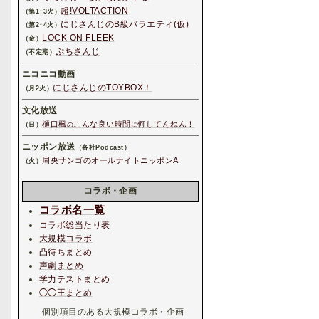
超!VOLTACTION
（第1･3火）
にじさんじのB級バラエティ(仮)
（第2･4火）
LOCK ON FLEEK
（金）
ぷちさんじ
（不定期）
ニコニコ動画
にじさんじのTOYBOX！
（月2火）
文化放送
樋口楓
こんな良い時間
何してんねん！
（日）
の
に
ニッポン放送
（各社Podcast）
周央サンゴのオールナイトニッポンA
（火）
コラボ・企画
コラボ名一覧
コラボ総当たり表
大規模コラボ
凸待ちまとめ
声劇まとめ
学力テストまとめ
◯◯王まとめ
個別項目のある大規模コラボ・企画