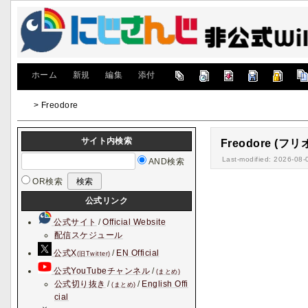
[
ホーム
|
新規
|
編集
|
添付
]
> Freodore
サイト内検索
Freodore (フ
Last-modified: 2026-08-
AND検索
OR検索
公式リンク
公式サイト
/
Official Website
配信スケジュール
公式X
/
EN Official
(旧Twitter)
公式YouTubeチャンネル
/
(まとめ)
公式切り抜き
/
/
English Offi
(まとめ)
cial