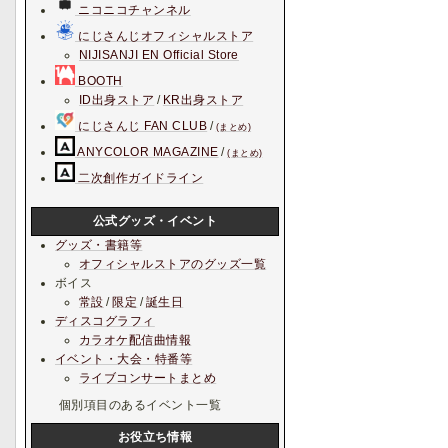
ニコニコチャンネル
にじさんじオフィシャルストア
NIJISANJI EN Official Store
BOOTH
ID出身ストア
/
KR出身ストア
にじさんじ FAN CLUB
/
(まとめ)
ANYCOLOR MAGAZINE
/
(まとめ)
二次創作ガイドライン
公式グッズ・イベント
グッズ・書籍等
オフィシャルストアのグッズ一覧
ボイス
常設
/
限定
/
誕生日
ディスコグラフィ
カラオケ配信曲情報
イベント・大会・特番等
ライブコンサートまとめ
個別項目のあるイベント一覧
お役立ち情報