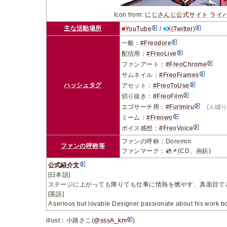
Icon from:
にじさんじ公式サイト ライ
主な活動場所
■
YouTube
/
■
X(Twitter)
一般：
#Freodore
配信用：
#FreoLive
ファンアート：
#FreoChrome
サムネイル：
#FreoFrames
ハッシュタグ
アセット：
#FreoToUse
切り抜き：
#FreoFilm
エゴサーチ用：
#Furimiru
(⚠️綴
ミーム：
#Freowo
ボイス感想：
#FreoVoice
ファンの呼称：Doremin
ファンの呼称等
ファンマーク：💿📌(CD、画鋲)
公式紹介文
[日本語]
ステージに上がっても降りても仕事に情熱を燃やす、真面目で
[英語]
A serious but lovable Designer passionate about his work bo
illust：小路さこ(
@sssA_km
)