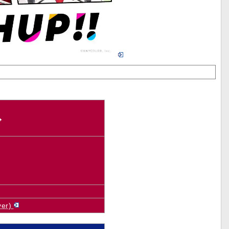
ド
er)