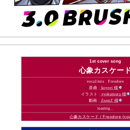
1st cover song
心象カスケー
vocal/mix :
Freodore
原曲 :
koyori
様
イラスト :
syokumura
様
動画 :
ZnnnZ
様
loading...
心象カスケード / Freodore (cov