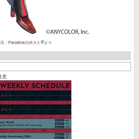
用元：
Freodoreのポスト
より
注意