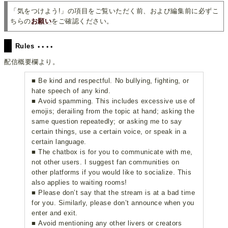
「気をつけよう!」の項目をご覧いただく前、および編集前に必ずこ
ちらの
お願い
をご確認ください。
Rules ⬩⬩⬩⬩
配信概要欄より。
■ Be kind and respectful. No bullying, fighting, or
hate speech of any kind.
■ Avoid spamming. This includes excessive use of
emojis; derailing from the topic at hand; asking the
same question repeatedly; or asking me to say
certain things, use a certain voice, or speak in a
certain language.
■ The chatbox is for you to communicate with me,
not other users. I suggest fan communities on
other platforms if you would like to socialize. This
also applies to waiting rooms!
■ Please don’t say that the stream is at a bad time
for you. Similarly, please don’t announce when you
enter and exit.
■ Avoid mentioning any other livers or creators