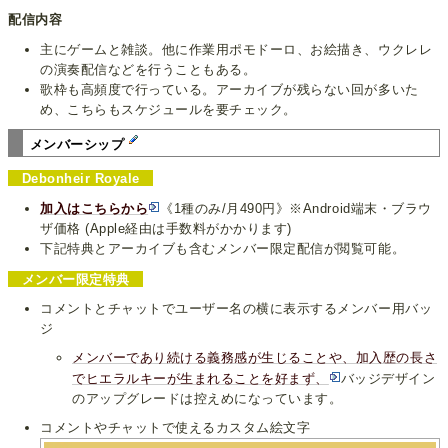
配信内容
主にゲームと雑談。他に作業用ポモドーロ、お絵描き、ウクレレ
の演奏配信などを行うこともある。
歌枠も高頻度で行っている。アーカイブが残らない回が多いた
め、こちらもスケジュールを要チェック。
メンバーシップ
Debonheir Royale
加入はこちらから
《1種のみ/月490円》※Android端末・ブラウ
ザ価格 (Apple経由は手数料がかかります)
下記特典とアーカイブも含むメンバー限定配信が閲覧可能。
メンバー限定特典
コメントとチャットでユーザー名の横に表示するメンバー用バッ
ジ
メンバーであり続ける義務感が生じることや、加入歴の長さ
でヒエラルキーが生まれることを好まず、
バッジデザイン
のアップグレードは控えめになっています。
コメントやチャットで使えるカスタム絵文字