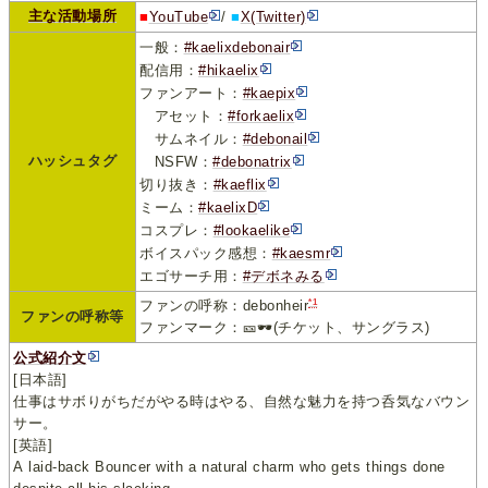
主な活動場所
■
YouTube
/
■
X(Twitter)
一般：
#kaelixdebonair
配信用：
#hikaelix
ファンアート：
#kaepix
アセット：
#forkaelix
サムネイル：
#debonail
ハッシュタグ
NSFW：
#debonatrix
切り抜き：
#kaeflix
ミーム：
#kaelixD
コスプレ：
#lookaelike
ボイスパック感想：
#kaesmr
エゴサーチ用：
#デボネみる
*1
ファンの呼称：debonheir
ファンの呼称等
ファンマーク：🎫🕶️(チケット、サングラス)
公式紹介文
[日本語]
仕事はサボりがちだがやる時はやる、自然な魅力を持つ呑気なバウン
サー。
[英語]
A laid-back Bouncer with a natural charm who gets things done