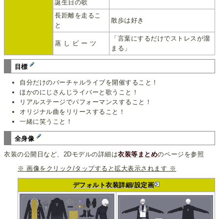
誕生日の歌
長距離を走るこ
散歩は好き
と
「言葉にするだけでストレスが溜
蒸 し ビ ー ツ
まる」
目標
自分だけのバーチャルライブを開催すること！
ほかのにじさんじライバーと歌うこと！
リアルステージでパフォーマンスすること！
オリジナル曲をリリースすること！
一緒に笑うこと！
全身像
衣装の公開日など、2Dモデルの詳細は
衣装等まとめ
のページを参照
※ 画像をクリック/タップすると拡大表示されます ※
デフォルト衣装詳細/設定画