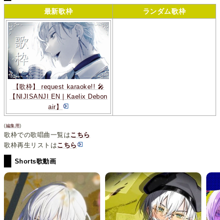
最新歌枠
ランダム歌枠
【歌枠】 request karaoke!! 🎤
【NIJISANJI EN | Kaelix Debon
air】
(
編集用
)
歌枠での歌唱曲一覧は
こちら
歌枠再生リストは
こちら
Shorts歌動画