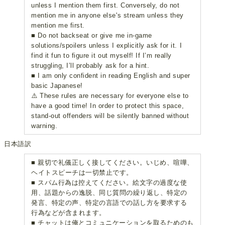
unless I mention them first. Conversely, do not
mention me in anyone else's stream unless they
mention me first.
■ Do not backseat or give me in-game
solutions/spoilers unless I explicitly ask for it. I
find it fun to figure it out myself! If I’m really
struggling, I’ll probably ask for a hint.
■ I am only confident in reading English and super
basic Japanese!
⚠️ These rules are necessary for everyone else to
have a good time! In order to protect this space,
stand-out offenders will be silently banned without
warning.
日本語訳
■ 親切で礼儀正しく接してください。いじめ、喧嘩、
ヘイトスピーチは一切禁止です。
■ スパム行為は控えてください。絵文字の過度な使
用、話題からの逸脱、同じ質問の繰り返し、特定の
発言、特定の声、特定の言語での話し方を要求する
行為などが含まれます。
■ チャットは俺とコミュニケーションを取るためのも