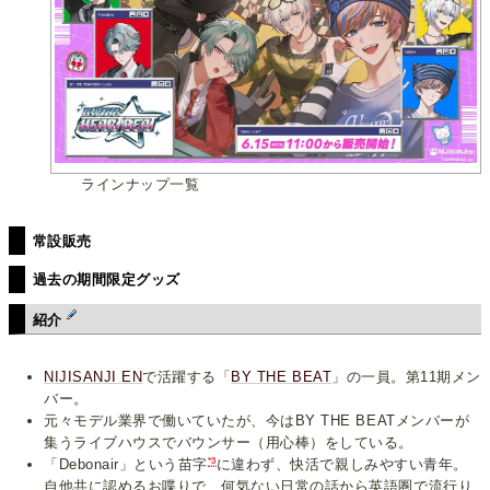
ラインナップ一覧
常設販売
過去の期間限定グッズ
紹介
NIJISANJI EN
で活躍する「
BY THE BEAT
」の一員。第11期メン
バー。
元々モデル業界で働いていたが、今はBY THE BEATメンバーが
集うライブハウスでバウンサー（用心棒）をしている。
*3
「Debonair」という苗字
に違わず、快活で親しみやすい青年。
自他共に認めるお喋りで、何気ない日常の話から英語圏で流行り