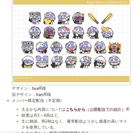
デザイン：
hua
様
旧デザイン：
hani
様
メンバー限定配信（不定期）
大まかな内容については
こちらから
（公開配信での紹介）
頻度は月2～4回ほど。
主に雑談。BGMはなく、通常配信より少し感度の高いマイ
クを使用している。