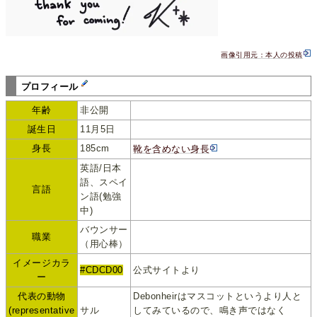
画像引用元：本人の投稿
プロフィール
年齢
非公開
誕生日
11月5日
身長
185cm
靴を含めない身長
英語/日本
語、スペイ
言語
ン語(勉強
中)
バウンサー
職業
（用心棒）
イメージカラ
#CDCD00
公式サイトより
ー
代表の動物
Debonheirはマスコットというより人と
(representative
サル
してみているので、鳴き声ではなく