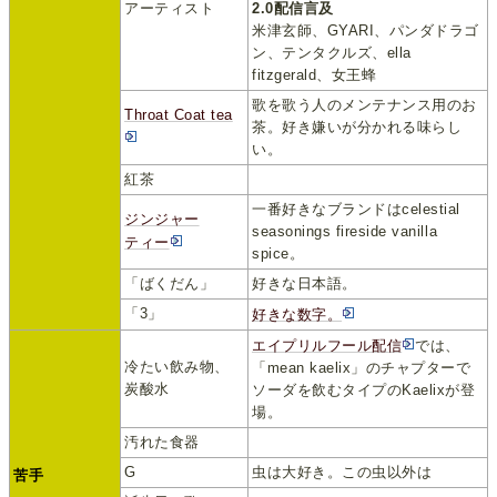
アーティスト
2.0配信言及
米津玄師、GYARI、パンダドラゴ
ン、テンタクルズ、ella
fitzgerald、女王蜂
歌を歌う人のメンテナンス用のお
Throat Coat tea
茶。好き嫌いが分かれる味らし
い。
紅茶
一番好きなブランドはcelestial
ジンジャー
seasonings fireside vanilla
ティー
spice。
「ばくだん」
好きな日本語。
「3」
好きな数字。
エイプリルフール配信
では、
冷たい飲み物、
「mean kaelix」のチャプターで
炭酸水
ソーダを飲むタイプのKaelixが登
場。
汚れた食器
G
虫は大好き。この虫以外は
苦手