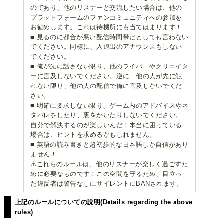
のであり、他のリスナーと交流したい場合は、他の
プラットフォームのファンコミュニティへの参加を
お勧めします。これは待機所にも当てはまります！
■ 見るのに都合が悪い配信時間帯だとしても言わない
でください。同様に、入退出のアナウンスもしない
でください。
■ 俺が先に話さない限り、他のライバーやクリエイタ
ーに言及しないでください。逆に、他の人が先に触
れない限り、他の人の配信で俺に言及しないでくだ
さい。
■ 明確に要求しない限り、ゲーム内のアドバイスやネ
タバレをしたり、裏をかいたりしないでください。
自分で解決するのが楽しいんだ！本当に困っている
場合は、ヒントを求めるかもしれません。
■ 英語の読み書きと超初歩的な日本語しか自信があり
ません！
⚠️これらのルールは、他のリスナーが楽しく過ごすた
めに必要なものです！この空間を守るため、目立っ
た違反者は警告なしにサイレントにBANされます。
上記のルールについての説明(Details regarding the above
rules)