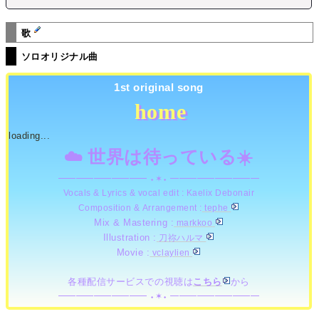
歌
ソロオリジナル曲
1st original song
home
home
loading...
☁️ 世界は待っている☀️
━━━━━━━━━━ ⬩✶⬩ ━━━━━━━━━━
Vocals & Lyrics & vocal edit :
Kaelix Debonair
Composition & Arrangement :
tephe
Mix & Mastering :
markkoo
Illustration :
刀祢ハルマ
Movie :
vclaylien
各種配信サービスでの視聴は
こちら
から
━━━━━━━━━━ ⬩✶⬩ ━━━━━━━━━━