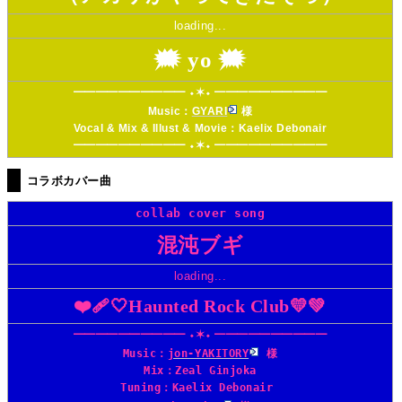
loading...
🗯️ yo 🗯️
━━━━━━━━━━ ⬩✶⬩ ━━━━━━━━━━
Music：
GYARI
様
Vocal & Mix & Illust & Movie：
Kaelix Debonair
━━━━━━━━━━ ⬩✶⬩ ━━━━━━━━━━
コラボカバー曲
collab cover song
混沌ブギ
loading...
❤️‍🩹🤍Haunted Rock Club💛💚
━━━━━━━━━━ ⬩✶⬩ ━━━━━━━━━━
Music：
jon-YAKITORY
様
Mix：
Zeal Ginjoka
Tuning：
Kaelix Debonair