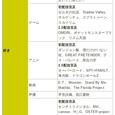
空いてたみたい」
初配信言及
ゼルダの伝説、Stadew Valley、
サルゲッチュ、スプラトゥーン、
ゲーム
スカイリム
2.0配信言及
OMORI、ポケットモンスターブラ
ック、リズム天国
初配信言及
ダンジョン飯、僕だけがいない
好き
街、GREAT PRETENDER、デ
アニメ
ス・パレード、星合の空
2.0配信言及
オーバーロード、SPY×FAMILY、
海月姫、ドラゴンボールZ
E.T.、Monster、Stand By Me、
映画
Matilda、The Florida Project
声優
早見沙織、花江夏樹
初配信言及
センチミリメンタル、Mili、
canoue、H△G、OSTER project