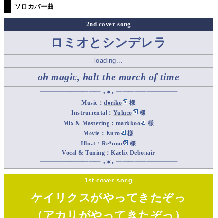
ソロカバー曲
2nd cover song
ロミオとシンデレラ
loading...
oh magic, halt the march of time
━━━━━━━━━━ ⬩✶⬩ ━━━━━━━━━━
Music：
doriko
様
Instrumental：
Yuluco
様
Mix & Mastering：
markkoo
様
Movie：
Kuro
様
Illust：
Re*non
様
Vocal & Tuning：
Kaelix Debonair
━━━━━━━━━━ ⬩✶⬩ ━━━━━━━━━━
1st cover song
ケイリクスがやってきたぞっ
（アカリがやってきたぞっ）