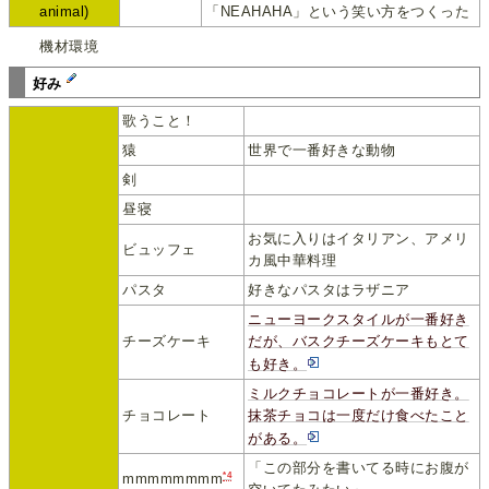
animal)
「NEAHAHA」という笑い方をつくった
機材環境
好み
歌うこと！
猿
世界で一番好きな動物
剣
昼寝
お気に入りはイタリアン、アメリ
ビュッフェ
カ風中華料理
パスタ
好きなパスタはラザニア
ニューヨークスタイルが一番好き
チーズケーキ
だが、バスクチーズケーキもとて
も好き。
ミルクチョコレートが一番好き。
チョコレート
抹茶チョコは一度だけ食べたこと
がある。
「この部分を書いてる時にお腹が
*4
mmmmmmmm