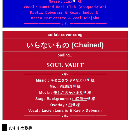
Movie：
Jinx
様
Vocal：
Haunted Rock Club (abagaadwiab)
Kaelix Debonair & Reimu Endou &
Maria Marionette & Zeal Ginjoka
━━━━━━━━━━ ⬩✶⬩ ━━━━━━━━━━
collab cover song
いらないもの (Chained)
loading...
SOUL VAULT
━━━━━━━━━━ ⬩✶⬩ ━━━━━━━━━━
Music：
キタニタツヤ✕なとり
様
Mix：
VESEN
様
Movie：
優しさのかたまり
様
Stage Background：
山口健一
様
Overlay：
Ei
様
Vocal：
Lucien Lunaris & Kaelix Debonair
━━━━━━━━━━ ⬩✶⬩ ━━━━━━━━━━
おすすめ歌枠