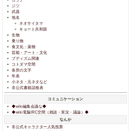
ジツ
武器
地名
ネオサイタマ
キョート共和国
生物
乗り物
食文化・薬物
芸能・アート・文化
ブディズム関連
コトダマ空間
各所の文字
年表
小ネタ・元ネタなど
非公式書籍誤植表
コミュニケーション
◆wiki編集会議な◆
◆wiki電脳IRC空間（雑談・実況・議論）◆
なんか
非公式キャラクター人気投票