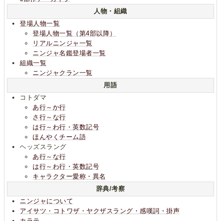
人物・組織
登場人物一覧
登場人物一覧（第4部以降）
リアルニンジャ一覧
ニンジャ名鑑登場者一覧
組織一覧
ニンジャクラン一覧
用語
コトダマ
あ行～か行
さ行～な行
は行～わ行・英数記号
ほんやくチーム語
ヘッズスラング
あ行～な行
は行～わ行・英数記号
キャラクター愛称・異名
辞典/考察
ニンジャについて
アイサツ・コトワザ・ヤクザスラング・感嘆詞・掛声
カラテ