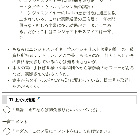
◇ニンジャスレイヤーTwitter研きゅう家、ジェリ
ー・タグチ・ウィルキンソン氏の談話：
「ニンジャスレイヤーのTwitter更新は現に週三回以
上されている。これは実際通常の三倍近く、何の問
題もなくむしろ非常に多い結果がデータとしてあ
る。だからこれはニンジャアトモスフィアは平常」
◇
ちなみにニンジャスレイヤー学スペシャリスト検定の唯一の一級
資格所持者……らしい。どこで受けられるのか、何人くらいがそ
の資格を受験しているのかは知る由もないが。
本人の言によれば世界中の学術団体から講演会のオファーがある
など、実際多忙であるようだ。
途中からタイトルがMr.からDr.に変わっている。博士号を取得し
たのだろうか。
TL上での活躍
「無論、通常ならば御免被りたいネタバレだよ」
一言コメント
「マダム、この来客にコメントを出してあげなさい」