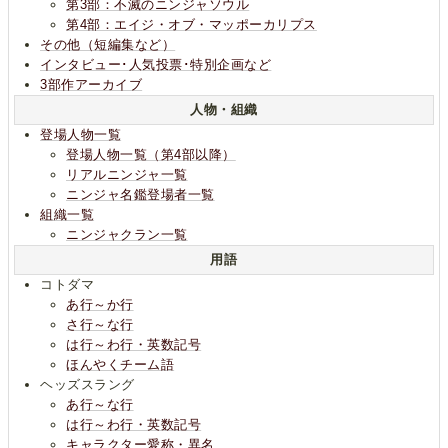
第3部：不滅のニンジャソウル
第4部：エイジ・オブ・マッポーカリプス
その他（短編集など）
インタビュー･人気投票･特別企画など
3部作アーカイブ
人物・組織
登場人物一覧
登場人物一覧（第4部以降）
リアルニンジャ一覧
ニンジャ名鑑登場者一覧
組織一覧
ニンジャクラン一覧
用語
コトダマ
あ行～か行
さ行～な行
は行～わ行・英数記号
ほんやくチーム語
ヘッズスラング
あ行～な行
は行～わ行・英数記号
キャラクター愛称・異名