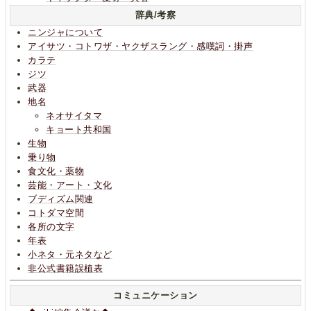
辞典/考察
ニンジャについて
アイサツ・コトワザ・ヤクザスラング・感嘆詞・掛声
カラテ
ジツ
武器
地名
ネオサイタマ
キョート共和国
生物
乗り物
食文化・薬物
芸能・アート・文化
ブディズム関連
コトダマ空間
各所の文字
年表
小ネタ・元ネタなど
非公式書籍誤植表
コミュニケーション