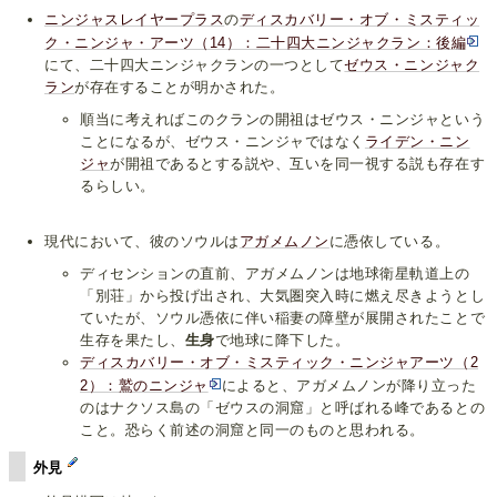
ニンジャスレイヤープラス
の
ディスカバリー・オブ・ミスティッ
ク・ニンジャ・アーツ（14）：二十四大ニンジャクラン：後編
にて、二十四大ニンジャクランの一つとして
ゼウス・ニンジャク
ラン
が存在することが明かされた。
順当に考えればこのクランの開祖はゼウス・ニンジャという
ことになるが、ゼウス・ニンジャではなく
ライデン・ニン
ジャ
が開祖であるとする説や、互いを同一視する説も存在す
るらしい。
現代において、彼のソウルは
アガメムノン
に憑依している。
ディセンションの直前、アガメムノンは地球衛星軌道上の
「別荘」から投げ出され、大気圏突入時に燃え尽きようとし
ていたが、ソウル憑依に伴い稲妻の障壁が展開されたことで
生存を果たし、
生身
で地球に降下した。
ディスカバリー・オブ・ミスティック・ニンジャアーツ（2
2）：鷲のニンジャ
によると、アガメムノンが降り立った
のはナクソス島の「ゼウスの洞窟」と呼ばれる峰であるとの
こと。恐らく前述の洞窟と同一のものと思われる。
外見