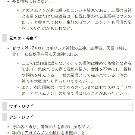
外見描写は特にない。
アガメムノンが身に纏ったニンジャ装束である、二股の白袴
と右肩をはだけた白道着は「伝説に謳われる最高神ゼウスの
如し」と称されており、生前のゼウス・ニンジャも同様の姿
をしていたのかもしれない。
元ネタ・考察
ゼウス
（Zeus）はギリシア神話の主神。全宇宙、天候（特に
雷）、社会秩序を司る天空神である。
ここでは詳細は語らないが、その実態は極めて俗物的な存在
であり、気紛れに人界に混乱を招き、女性を不幸にし、親族
や同胞を軽んじる、一種の暴君として描かれている（他の
神々も大概似たり寄ったりであるが）。
また、都市国家の一つであるスパルタではゼウス神は「ゼウ
ス・アガメムノン」の別名で呼ばれることがあったという。
ワザ・ジツ
デン・ジツ
その名の通り、電気の力を自在に操るジツ。
詳細は
アガメムノンの項目
を参照のこと。