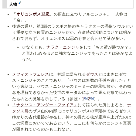
人物
「
オリュンポス12忍
」
の頂点に立つリアルニンジャ。一人称は
「余」。
後述の通り、第3部のラスボス格のキャラクターの憑依ソウルとい
う重要な立ち位置のニンジャだが、存命時の活動については明か
されておらず、オリュンポス12忍の存在と合わせて謎が多い。
少なくとも、
ナラク・ニンジャ
をして「ちと荷が勝つか？」
と言わしめるほどに強大なニンジャであったことは確かなよ
うだ。
メフィストフェレス
は、神話に語られる
ゼウス
とはまさにゼウ
ス・ニンジャのことであり、「ゼウスは無数の子孫を遺した」と
いう逸話は、ゼウス・ニンジャのミーミーの継承拡散が、その概
念を理解できなかった後世のモータルによって歪んだ形で伝わっ
たものとの見解を示している（参照：
1
2
）。
「ナクソス・アンダー・ファイア」
にて語られた所によると、
ナ
クソス島
のザス山の内部にはオリュンポスの筆頭神であるゼウス
ゆかりの古代遺跡が存在し、神々の長たる彼が産声を上げたのは
この洞窟においてであるという。ここにも何らかのニンジャ真実
が隠されているのかもしれない。