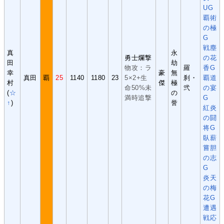
UG
覇術
の極
G
戦塵
真
永
勇士爛撃
の花
田
劫
物攻：ラ
羅
香G
幸
豪
無
真田
覇
25
1140
1180
23
5×2+生
刹・
覇道
村
傑
極
命50%未
弐
の宴
(
☆
の
満時追撃
G
↑
)
誉
紅炎
の闘
将G
臥薪
嘗胆
の志
G
炎天
の梅
花G
遭遇
戦応