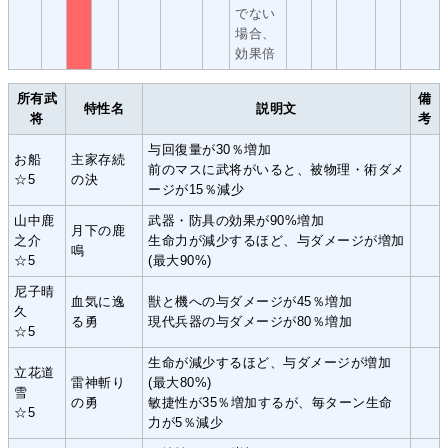
でない
場合、
効果倍
所有武
備
特性名
説明文
将
考
与回復量が30％増加
お船
主家存続
前のマスに武将がいると、被物理・術ダメ
☆5
の決
ージが15％減少
山中鹿
武器・防具の効果が90%増加
月下の鹿
之介
生命力が減少するほど、与ダメージが増加
鳴
☆5
(最大90%)
尼子晴
血気に逸
獣と機への与ダメージが45％増加
久
る勇
現代兵器の与ダメージが80％増加
☆5
生命が減少するほど、与ダメージが増加
立花道
雷神斬り
(最大80%)
雪
の勇
敏捷性が35％増加するが、毎ターン生命
☆5
力が5％減少