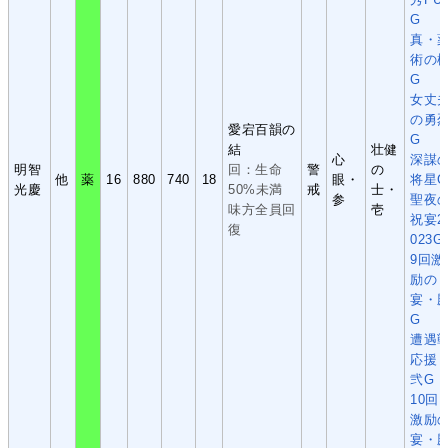
G
真・
術の
G
女丈
の勇
愛宕百韻の
G
結
壮健
心
深謀
明智
回：生命
警
の
他
薬
16
880
740
18
眼・
将星G
光慶
50%未満
戒
士・
参
聖夜
味方全員回
壱
祝宴2
復
023G
9回激
励の
宴・
G
遭遇
応援
弐G
10回
激励
宴・