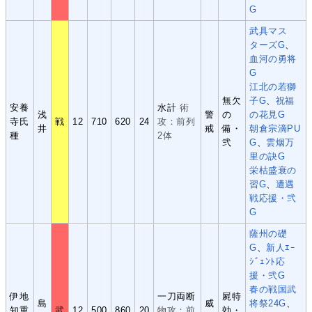
G
武具マス
ターズG
、
血河の勇将
G
江北の若獅
無欠
子G
、
祝福
安養
水計
術
浅
警
の
の花見G
寺氏
戦
12
710
620
24
攻：前列
井
戒
備・
朝倉宗滴PU
種
2体
弐
G
、
雲烟万
里の訣G
栄枯盛衰の
習G
、
遭遇
戦応援・弐
G
薩州の礎
G
、
新人ｴｰ
ｼﾞｪﾝﾄ応
援・弐G
春の戦国武
伊地
一刀両断
屍特
島
威
将祭24G
、
知重
武
12
500
860
20
物攻：前
効・