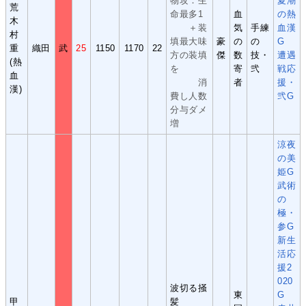
物攻：生
夏潮
荒
命最多1
血
の熱
木
＋装
気
手練
血漢
村
填最大味
豪
の
の
G
重
織田
武
25
1150
1170
22
方の装填
傑
数
技・
遭遇
(熱
を
寄
弐
戦応
血
消
者
援・
漢)
費し人数
弐G
分与ダメ
増
涼夜
の美
姫G
武術
の
極・
参G
新生
活応
援2
020
波切る掻
東
G
甲
髪