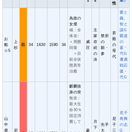
1
2
集）
性
愛と
為政の
義、
女傑
智と
補：全
主
謀G
若
体攻↑
家
禁邪
覇道
お
殿
上
＋周囲
威
存
の
の
船
覇
34
1630
1590
34
の
杉
回復
圧
続
願・
宴・
☆5
母
＋目
の
参
弐G
代
前全状
決
遭遇
態異常
戦応
治癒
援・
弐G
麒麟捨
身の突
無攻：
最大生
命30％
尼子
固定消
山
尼
再興
費して
月
中
先手
子
の志
下
鹿
尼
豪
大
三
G