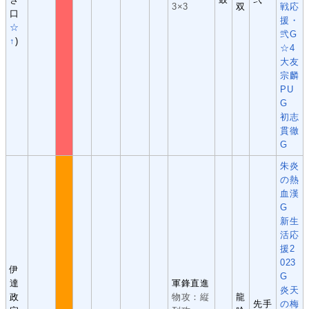
3×3
双
戦応
口
援・
☆
弐G
↑
)
☆4
大友
宗麟
PU
G
初志
貫徹
G
朱炎
の熱
血漢
G
新生
活応
援2
023
伊
G
達
軍鋒直進
炎天
政
物攻：縦
龍
先手
の梅