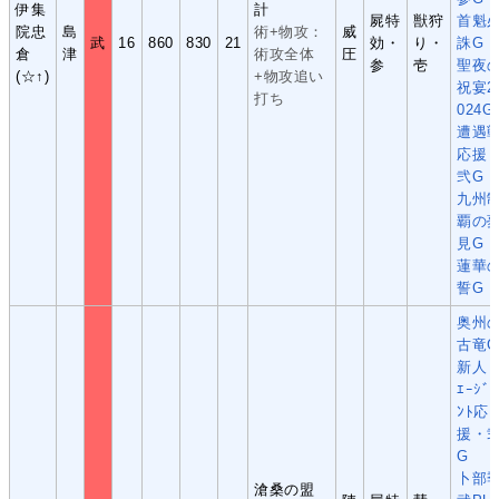
伊集
計
屍特
獣狩
首魁
院忠
島
術+物攻：
威
武
16
860
830
21
効・
り・
誅G
倉
津
術攻全体
圧
参
壱
聖夜
(☆↑)
+物攻追い
祝宴2
打ち
024G
遭遇
応援
弐G
九州
覇の
見G
蓮華
誓G
奥州
古竜G
新人
ｴｰｼﾞｪ
ﾝﾄ応
援・
G
卜部
滄桑の盟