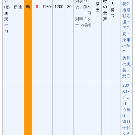
宗
列攻↑↑
吟
威
大
花G
(熱
伊達
覇
26
1160
1200
30
後、前3
の
圧
将・
遭遇
血
＋前
金
弐
戦応
漢
列時２タ
声
援・
☆
ーン継続
弐G
↑
)
真・
東軍
の陣
G
奥州
の忠
義・
武G
20X
Xｴｰ
ｼﾞｪ
ﾝﾄ
応援
G
望月
千代
女P