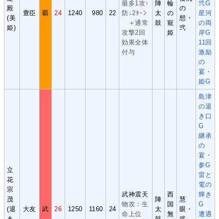
最多1攻↑
陣
輪
弐G
殿
の
豊臣
覇
24
1240
980
22
防↓2ﾀｰﾝ
太
の
星河
(美
想・
＋通常
鼓
寵
の両
姫)
弐
攻撃2回
姫
岸G
効果全体
11回
付与
激励
の
宴・
姫G
島津
の退
き口
G
継承
の
宴・
参G
立
雷と
花
電の
宗
武神震天
西
輝き
茂
陣
慧
物攻：生
国
G
(退
大友
武
26
1250
1160
24
太
眼・
命上位
無
遭遇
き
鼓
弐