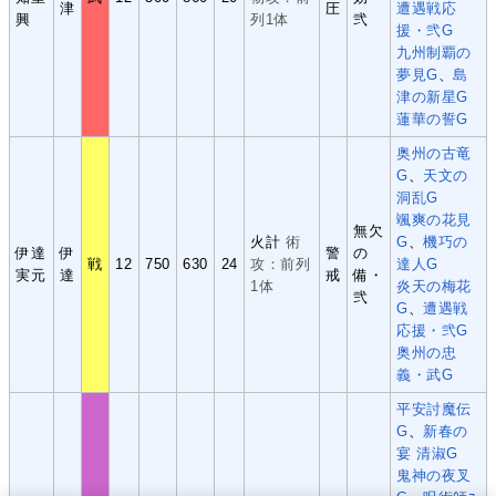
津
圧
遭遇戦応
興
列1体
弐
援・弐G
九州制覇の
夢見G
、
島
津の新星G
蓮華の誓G
奥州の古竜
G
、
天文の
洞乱G
颯爽の花見
無欠
火計
術
G
、
機巧の
伊達
伊
警
の
戦
12
750
630
24
攻：前列
達人G
実元
達
戒
備・
1体
炎天の梅花
弐
G
、
遭遇戦
応援・弐G
奥州の忠
義・武G
平安討魔伝
G
、
新春の
宴 清淑G
鬼神の夜叉