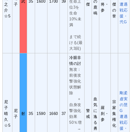
武
35
1600
1700
39
生命上
の
之
子
傑
将・
傑
遭遇
位3を
鹿
介
参
の
戦応
生命
鳴
☆5
誉
援・
10%未
弐G
満
まで続
ける(最
大3回)
冷眼非
情の討
無攻：
前後攻
撃強化
状態解
除
剛柔
＋
血
虚実
尼
宗
自身攻
気
の慧
子
羅
家
尼
撃強化
警
に
G
晴
射
35
1590
1660
37
刹・
集
子
効果
戒
逸
遭遇
久
参
権
50％増
る
戦応
☆5
化
→
勇
援・