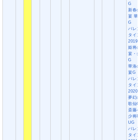
G
新春
宴 華
G
バレ
タイ
2019
姫将
宴・
G
華洛
宴G
バレ
タイ
2020
夢幻
歌仙G
斎藤
少将P
UG
バレ
タイ