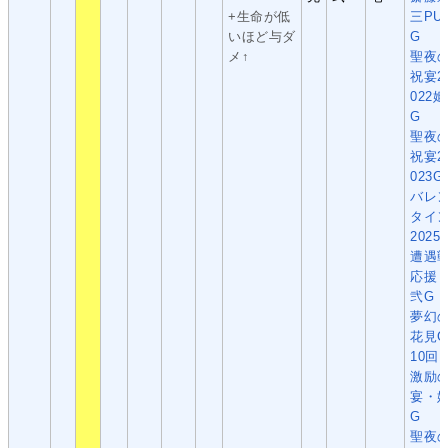
+生命が低
三PU
いほど与ダ
G
メ↑
聖夜
祝宴2
022姫
G
聖夜
祝宴2
023G
バレ
タイ
2025
遭遇
応援
弐G
夢幻
花見G
10回
激励
宴・
G
聖夜