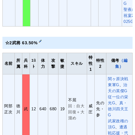
G
聖夜
祝宴2
025G
☆2武将 63.50%
特
所
兵
ｺｽ
体
攻
敏
特性
備考
（編
名前
スキル
性
属
科
ﾄ
力
撃
捷
2
集）
1
関ヶ原決戦
東軍G
、
治
天の英傑G
従一位の栄
不屈
先の
光G
、
真・
阿部
徳
回：自大
威
武
12
640
680
19
先・
徳川四天王
正次
川
回復＋大
圧
参
G
溜め
武家政権の
頂G
、
遭遇
戦応援・弐