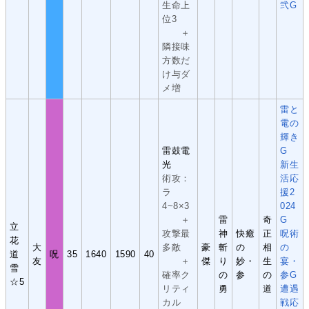
生命上
弐G
位3
＋
隣接味
方数だ
け与ダ
メ増
雷と
電の
輝き
雷鼓電
G
光
新生
術攻：
活応
ラ
援2
4~8×3
024
＋
雷
奇
G
立
攻撃最
神
快癒
正
呪術
花
大
多敵
豪
斬
の
相
の
道
呪
35
1640
1590
40
友
＋
傑
り
妙・
生
宴・
雪
確率ク
の
参
の
参G
☆5
リティ
勇
道
遭遇
カル
戦応