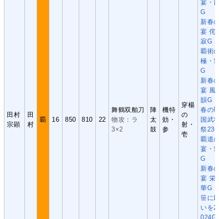
宴・
G
新春
宴 侘
寂G
覇術
極・
G
新春
宴 風
韻G
穿楊
舞鶴双舶刀
陣
機特
春の
田村
田
の
覇
16
850
810
22
物攻：ラ
太
効・
国武
宗顕
村
射・
3×2
鼓
参
祭23
壱
覇道
宴・
G
新春
宴 栄
華G
笹に
いを2
024G