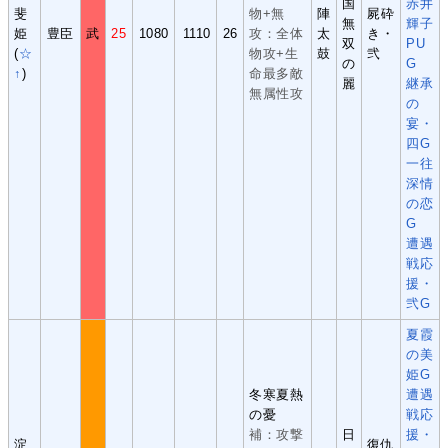
国
赤井
斐
物+無
陣
屍砕
無
輝子
姫
豊臣
武
25
1080
1110
26
攻：全体
太
き・
双
PU
(
☆
物攻+生
鼓
弐
の
G
↑
)
命最多敵
麗
継承
無属性攻
の
宴・
四G
一往
深情
の恋
G
遭遇
戦応
援・
弐G
夏霞
の美
姫G
冬寒夏熱
遭遇
の憂
戦応
補：攻撃
日
援・
淀
復仇