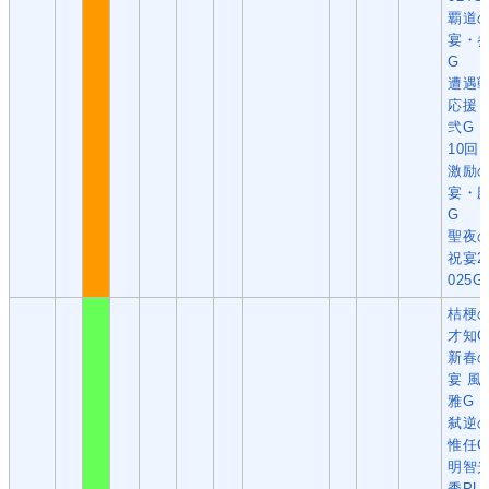
覇道
宴・
G
遭遇
応援
弐G
10回
激励
宴・
G
聖夜
祝宴2
025G
桔梗
才知G
新春
宴 風
雅G
弑逆
惟任G
明智
秀PU