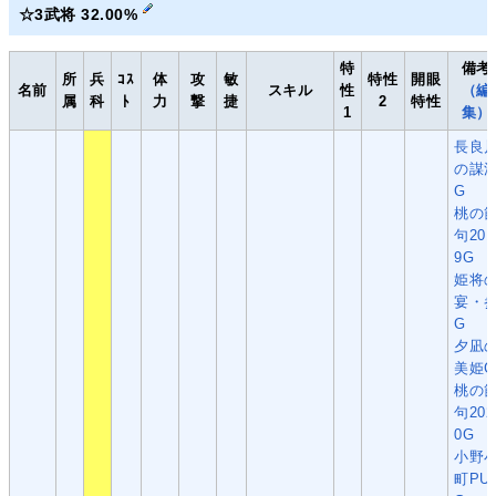
☆3武将 32.00%
特
備考
所
兵
ｺｽ
体
攻
敏
特性
開眼
名前
スキル
性
（編
属
科
ﾄ
力
撃
捷
2
特性
1
集）
長良
の謀
G
桃の
句201
9G
姫将
宴・
G
夕凪
美姫G
桃の
句202
0G
小野
町PU