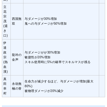
立
花
宗
西国無
与ダメージが30%増加
茂
双
鬼への与ダメージが50%増加
(退
き
口)
伊
達
政
与ダメージがが30%増加
龍吟の
宗
敏捷性が20%増加
金声
(熱
スキル使用時に5%の確率でスキルマスが残る
血
漢)
真
生命力が減少するほど、与ダメージが増加(最大
田
永劫無
80%)
幸
極の誉
被物理ダメージが20%減少
村