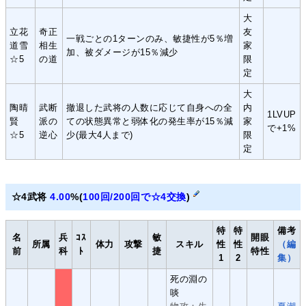
大
立花
奇正
友
一戦ごとの1ターンのみ、敏捷性が5％増
道雪
相生
家
加、被ダメージが15％減少
☆5
の道
限
定
大
陶晴
武断
撤退した武将の人数に応じて自身への全
内
1LVUP
賢
派の
ての状態異常と弱体化の発生率が15％減
家
で+1%
☆5
逆心
少(最大4人まで)
限
定
☆4武将
4.00
%(
100回/200回で☆4交換
)
特
特
備考
名
兵
ｺｽ
敏
開眼
所属
体力
攻撃
スキル
性
性
（編
前
科
ﾄ
捷
特性
1
2
集）
死の淵の
啖