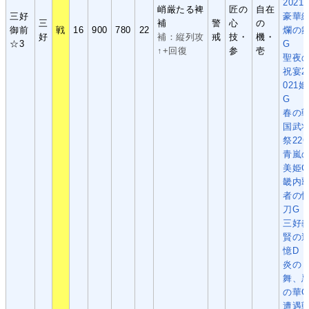
2021
峭厳たる裨
匠の
自在
三好
豪華
三
補
警
心
の
御前
戦
16
900
780
22
爛の
好
補：縦列攻
戒
技・
機・
☆3
G
↑+回復
参
壱
聖夜
祝宴2
021姫
G
春の
国武
祭22
青嵐
美姫G
畿内
者の
刀G
三好
賢の
憶D
炎の
舞、
の華G
遭遇