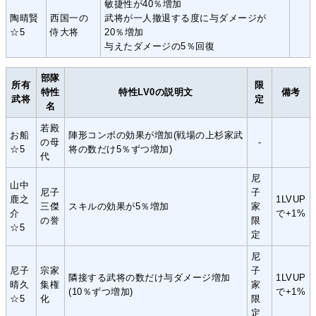
敏捷性が40％増加
陶晴賢
西国一の
武将が一人撤退する度に与ダメージが
☆5
侍大将
20％増加
与えたダメージの5％回復
部隊
所有
限
特性
特性LV0の説明文
備考
武将
定
名
若殿
お船
陣形コンボの効果が増加(戦場の上杉家武
の母
‐
☆5
将の数だけ5％ずつ増加)
代
尼
山中
尼子
子
鹿之
1LVUP
三傑
スキルの効果が5％増加
家
介
で+1%
の誉
限
☆5
定
尼
尼子
宗家
子
隣接する武将の数だけ与ダメージ増加
1LVUP
晴久
集権
家
(10％ずつ増加)
で+1%
☆5
化
限
定