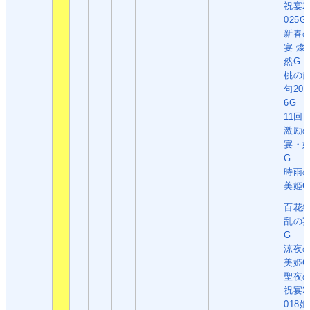
祝宴2
025G
新春
宴 燦
然G
桃の
句202
6G
11回
激励
宴・
G
時雨
美姫G
百花
乱の
G
涼夜
美姫G
聖夜
祝宴2
018姫