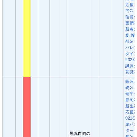
応援
弐G
信長
囲網G
新春
宴 燦
然G
バレ
タイ
2026
諷詠
花見G
薩州
礎G
端午
節句G
新生
応援2
021G
鬼ハ
ター
黒風白雨の
参G