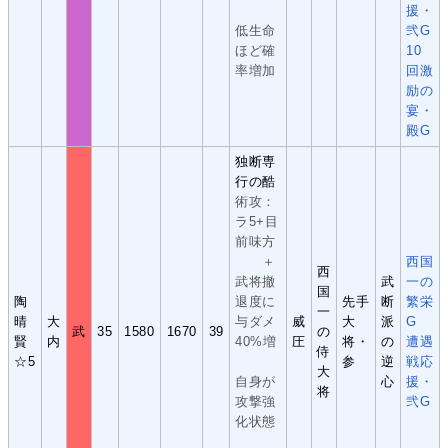
援・
低生命
弐G
ほど確
10
率増加
回激
励の
宴・
殿G
独断専
行の酷
術攻：
ラ5+目
前味方
＋
西国
西
武将撤
武
一の
国
陶
退度に
先手
断
繁栄
一
晴
大
与ダメ
威
大
派
G
武
35
1580
1670
39
の
賢
内
40%増
圧
将・
の
遭遇
侍
☆5
参
逆
戦応
大
自身が
心
援・
将
攻撃強
弐G
化状態