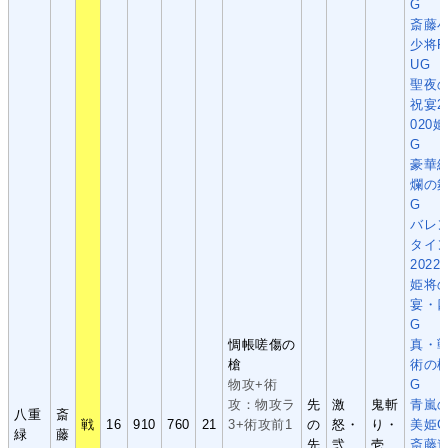
G
斎藤
少将P
UG
聖夜
祝宴2
020姫
G
豪華
爛の
G
バレ
タイ
2022
姫将
宴・
G
惆帳嗟傷の
真・
槍
術の
物攻+術
G
攻：物攻ラ
先
激
鬼斬
青嵐
八重
斎
戦
16
910
760
21
3+術攻前1
の
怒・
り・
美姫G
緑
藤
先
弐
壱
斎藤