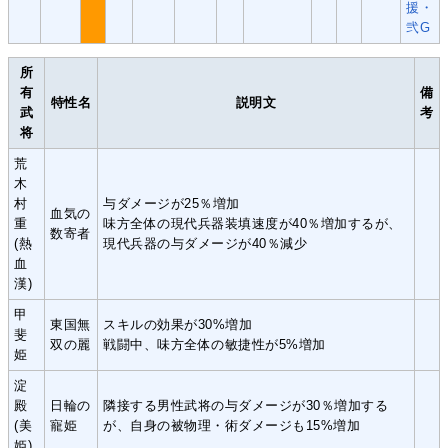
援・
弐G
所
有
備
特性名
説明文
武
考
将
荒
木
村
与ダメージが25％増加
血気の
重
味方全体の現代兵器装填速度が40％増加するが、
数寄者
(熱
現代兵器の与ダメージが40％減少
血
漢)
甲
東国無
スキルの効果が30%増加
斐
双の麗
戦闘中、味方全体の敏捷性が5%増加
姫
淀
殿
日輪の
隣接する男性武将の与ダメージが30％増加する
(美
寵姫
が、自身の被物理・術ダメージも15%増加
姫)