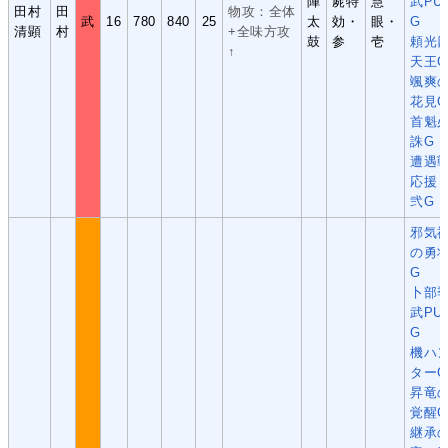
陣
屍特
慧
武PU
田村
田
物攻：全体
武
16
780
840
25
太
効・
眼・
G
清顕
村
+全味方攻
鼓
参
壱
頼光
↑
天王G
颯爽
花見G
首魁
誅G
遭遇
応援
弐G
邪気
の勇
G
卜部
武PU
G
機ハ
ターG
昇竜
覚醒G
継承