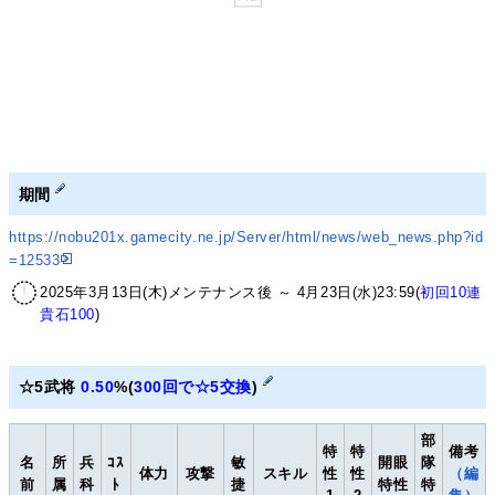
期間
https://nobu201x.gamecity.ne.jp/Server/html/news/web_news.php?id
=12533
2025年3月13日(木)メンテナンス後 ～ 4月23日(水)23:59(
初回10連
貴石100
)
☆5武将
0.50
%(
300回で☆5交換
)
部
特
特
備考
名
所
兵
ｺｽ
敏
開眼
隊
体力
攻撃
スキル
性
性
（編
前
属
科
ﾄ
捷
特性
特