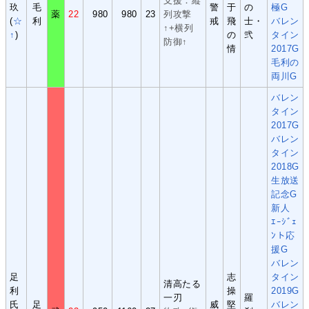
支援：縦
玖
毛
警
于
の
極G
薬
22
980
980
23
列攻撃
(
☆
利
戒
飛
士・
バレン
↑+横列
↑
)
の
弐
タイン
防御↑
情
2017G
毛利の
両川G
バレン
タイン
2017G
バレン
タイン
2018G
生放送
記念G
新人
ｴｰｼﾞｪ
ﾝト応
援G
バレン
足
志
タイン
清高たる
利
操
2019G
一刃
羅
氏
足
威
堅
バレン