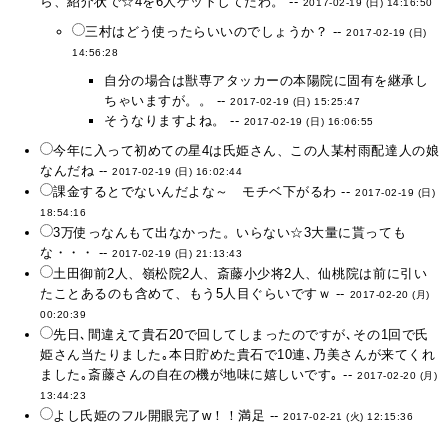
ら、紹介状で☆4を6人ゲットしてたわ。 --
2017-02-19 (日) 14:16:50
三村はどう使ったらいいのでしょうか？ --
2017-02-19 (日)
14:56:28
自分の場合は獣専アタッカーの本陽院に固有を継承し
ちゃいますが。。 --
2017-02-19 (日) 15:25:47
そうなりますよね。 --
2017-02-19 (日) 16:06:55
今年に入って初めての星4は氏姫さん、この人某村雨配達人の娘
なんだね --
2017-02-19 (日) 16:02:44
課金するとでないんだよな～ モチベ下がるわ --
2017-02-19 (日)
18:54:16
3万使っなんもて出なかった。いらない☆3大量に貰っても
な・・・ --
2017-02-19 (日) 21:13:43
土田御前2人、嶺松院2人、斎藤小少将2人、仙桃院は前に引い
たことあるのも含めて、もう5人目ぐらいですｗ --
2017-02-20 (月)
00:20:39
先日､間違えて貴石20で回してしまったのですが､その1回で氏
姫さん当たりました｡本日貯めた貴石で10連､乃美さんが来てくれ
ました｡斎藤さんの自在の機が地味に嬉しいです｡ --
2017-02-20 (月)
13:44:23
よし氏姫のフル開眼完了w！！満足 --
2017-02-21 (火) 12:15:36