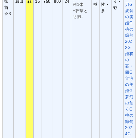
御
織田
戦
16
750
880
24
り・
列1体
戒
性・
刃G
前
壱
+攻撃と
参
波音
☆3
防御↓
の美
姫G
桃の
節句
202
2G
姫将
の
宴・
四G
宵涼
の美
姫G
夢幻
の如
くG
桃の
節句
202
4G