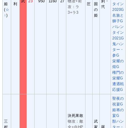
武
23
950
1160
27
物攻+術
刹・
姫
利
圧
固
タイン
攻：ラ
弐
(
☆
の
2020G
3+ラ3
↑
)
姫
名族と
獅子G
バレン
タイン
2021G
鬼ハン
ター・
参G
栄耀の
煌G
権門の
栄耀G
遭遇戦
応援G
聖夜の
祝宴G
姫将の
決死果敢
宴G
三
物攻：敵
武
獣ハン
村
全+自HP
家
羅
ター・