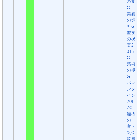
の宴
G
美貌
の姫
将G
聖夜
の祝
宴2
016
G
薬術
の極
G
バレ
ンタ
イン
201
7G
姫将
の
宴・
弐G
涼風