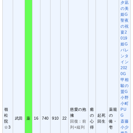
夕凪
の美
姫G
聖夜
の祝
宴2
019
姫G
バレ
ンタ
イン
202
0G
甲相
駿の
盟G
小野
小町
嶺
慈愛の抱
癒
薬籠
PU
松
擁
の
起死
の
G
武田
薬
16
740
910
22
院
回復：前
心
回生
備・
斎藤
☆3
列+縦列
得
壱
小少