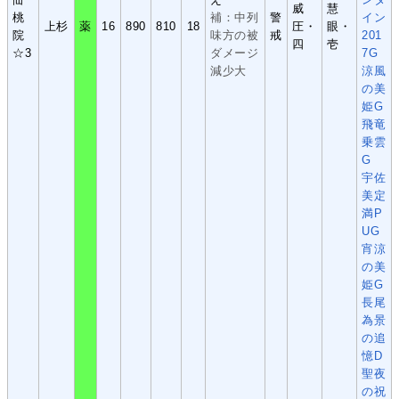
威
慧
桃
補：中列
警
イン
上杉
薬
16
890
810
18
圧・
眼・
院
味方の被
戒
201
四
壱
☆3
ダメージ
7G
減少大
涼風
の美
姫G
飛竜
乗雲
G
宇佐
美定
満P
UG
宵涼
の美
姫G
長尾
為景
の追
憶D
聖夜
の祝