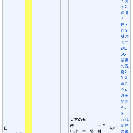
の覚
悟G
姫将
の
宴・
弐G
桃の
節句
201
8G
聖夜
の祝
宴2
018
姫G
☆4
織田
信長
PU
G
大方の偏
百戦
土
愛
麻痺
錬磨
田
鬼斬
術攻：中
警
耐
の鋭