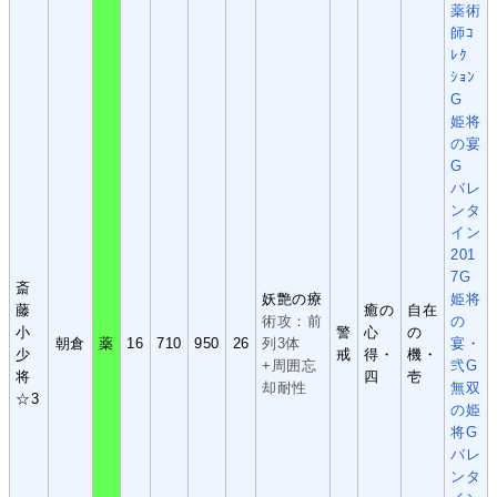
薬術
師ｺ
ﾚｸ
ｼｮﾝ
G
姫将
の宴
G
バレ
ンタ
イン
201
7G
斎
妖艶の療
姫将
藤
癒の
自在
術攻：前
の
小
警
心
の
朝倉
薬
16
710
950
26
列3体
宴・
少
戒
得・
機・
+周囲忘
弐G
将
四
壱
却耐性
無双
☆3
の姫
将G
バレ
ンタ