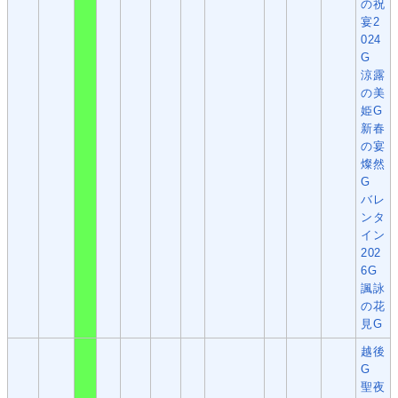
の祝
宴2
024
G
涼露
の美
姫G
新春
の宴
燦然
G
バレ
ンタ
イン
202
6G
諷詠
の花
見G
越後
G
聖夜