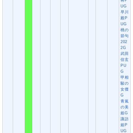
将P
UG
早川
殿P
UG
桃の
節句
202
2G
武田
信玄
PU
G
甲相
駿の
女傑
G
青嵐
の美
姫G
諏訪
姫P
UG