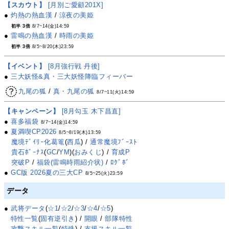
【スカウト】
[月別ご愛顧201X]
●
灼熱の熱血漢
/
涼夜の美姫
初半 3倍
8/7~14(金)14:59
●
雷鳴の熱血漢
/
時雨の美姫
初半 3倍
8/5~8/20(木)23:59
【イベント】
[8月強行戦 丹後]
●
三大妖怪&真・三大妖怪降臨フィーバー
九尾の狐
/
真・九尾の狐
8/7~11(火)14:59
【キャンペーン】
[8月勾玉 木下昌直]
●
喜多福袋
8/7~14(金)14:59
●
夏満喫CP2026
8/5~8/19(木)13:59
魔境ﾃﾞｲﾘｰ化葛篭
(
西瓜
) /
通常魔境ﾌﾞｰｽﾄ
貴石ﾎﾞｰﾅｽ
(
GC
/
YM
)(
おみくじ
) /
育成P
突破P
/
福袋(雷鳴時雨紹介状)
/
ﾛｸﾞﾎﾞ
●
GC版 2026夏の三大CP
8/5~25(火)23:59
データ
●
武将データ
(
☆1
/
☆2
/
☆3
/
☆4
/
☆5
)
特性一覧
(
固有逆引き
) /
開眼
/
部隊特性
攻撃スキル一覧
(
特殊
) /
支援スキル一覧