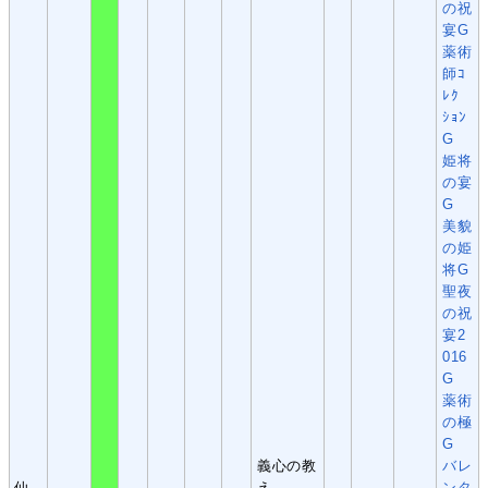
の祝
宴G
薬術
師ｺ
ﾚｸ
ｼｮﾝ
G
姫将
の宴
G
美貌
の姫
将G
聖夜
の祝
宴2
016
G
薬術
の極
G
義心の教
バレ
仙
え
ンタ