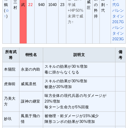
三
威
鶴
武
22
940
1040
23
半減
の
刹・
弐G
村
圧
(
☆
+HP50%
矜
弐
バレン
↑
)
未満で威
持
タイン
力↑
2017G
バレン
タイン
2023G
所有武
備
特性名
説明文
将
考
スキルの効果が30％増加
本陽院
永楽の内助
毒に掛からなくなる
スキルの効果が30%増加
虎御前
威風凛然
敏捷が20%増加
味方全体の現代兵器の与ダメージが
乃美大
謀神の継室
20%増加
方
毎ターン生命力が5%回復
鳳凰于飛の
被物理・術ダメージが15%減少
妙玖
情
陣形コンボの効果が30%増加