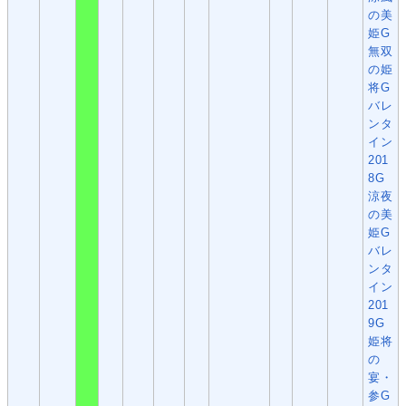
の美
姫G
無双
の姫
将G
バレ
ンタ
イン
201
8G
涼夜
の美
姫G
バレ
ンタ
イン
201
9G
姫将
の
宴・
参G