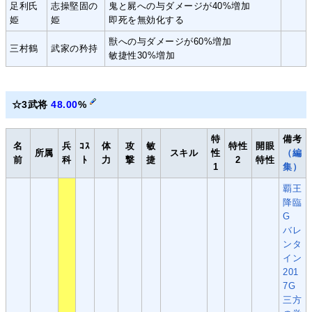
足利氏
志操堅固の
鬼と屍への与ダメージが40%増加
姫
姫
即死を無効化する
獣への与ダメージが60%増加
三村鶴
武家の矜持
敏捷性30%増加
☆3武将
48.00
%
特
備考
名
兵
ｺｽ
体
攻
敏
特性
開眼
所属
スキル
性
（編
前
科
ﾄ
力
撃
捷
2
特性
1
集）
覇王
降臨
G
バレ
ンタ
イン
201
7G
三方