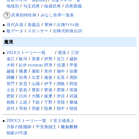
地域別
/
勾玉武将
/
福袋武将
/
武将図鑑
武将別特性例
/
みなし倍率一覧表
●
現代兵器
/
装備品
/
軍神
/
出陣ｱｲﾃﾑ他
●
敵データ
/
スポンサー
/
出陣式特殊台詞
魔境
●
201Xストーリー一覧
/
尾張
/
三河
遠江
/
駿河
/
美濃
/
伊勢
/
近江
/
越前
大和
/
摂津
/
信濃
/
甲斐
紀伊
/
河内和泉
/
越後
/
播磨
/
備前
/
美作
/
備中
/
伯耆
因幡
/
但馬
/
出雲
/
備後
/
石見
/
周防
長門
/
安芸
/
山城
/
伊予
/
讃岐
/
阿波
土佐
/
筑前
/
豊前
/
豊後
/
肥後
/
筑後
肥前
/
日向
/
大隅
/
薩摩
/
伊豆
/
武蔵
相模
/
上総
/
下総
/
下野
/
常陸
/
磐城
岩代
/
羽前
/
羽後
/
陸奥
/
陸中
/
陸前
●
20XXストーリー一覧
/
安土城炎上
月影の陰陽師
/
平安海賊王
/
魑魅魍魎
朝家の守護