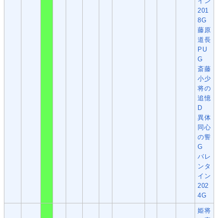
イン
201
8G
藤原
道長
PU
G
斎藤
小少
将の
追憶
D
異体
同心
の誓
G
バレ
ンタ
イン
202
4G
姫将