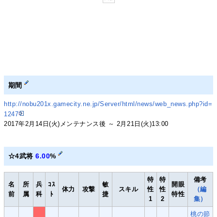
期間
http://nobu201x.gamecity.ne.jp/Server/html/news/web_news.php?id=
1247
2017年2月14日(火)メンテナンス後 ～ 2月21日(火)13:00
☆4武将
6.00
%
特
特
備考
名
所
兵
ｺｽ
敏
開眼
体力
攻撃
スキル
性
性
（編
前
属
科
ﾄ
捷
特性
1
2
集）
桃の節