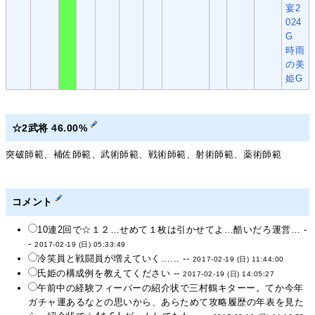
宴2
024
G
時雨
の美
姫G
☆2武将 46.00%
突破師範、補佐師範、武術師範、戦術師範、射術師範、薬術師範
コメント
10連2回で☆１２…せめて１枚は引かせてよ…酷いだろ運営… -
-
2017-02-19 (日) 05:33:49
冷笑員と戦闘員が増えていく...... --
2017-02-19 (日) 11:44:00
氏姫の構成例を教えてください --
2017-02-19 (日) 14:05:27
午前中の経験フィーバーの紹介状で三村鶴キターー。てか今年
ガチャ運あるなとの思いから、あらためて攻略履歴の年表を見た