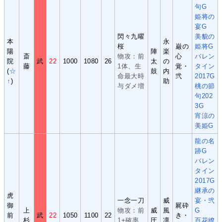
句G
姫将の
宴G
閃々九曜
美貌の
本
永
桜
巌の
姫将G
陽
陣
楽
斎
物攻：前
心
バレン
院
武
22
1000
1080
26
太
の
藤
1体、生
覚・
タイン
(
☆
鼓
内
命最大時
弐
2017G
↑
)
助
与ダメ増
桃の節
句202
3G
宵涼の
美姫G
龍の名
跡G
バレン
タイン
2017G
継承の
虎
一念一刀
威
宴・弐
御
屍砕
上
物攻：前
威
風
G
前
武
22
1050
1100
22
き・
杉
1+確率
圧
凛
百花繚