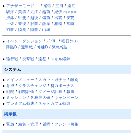
●
アナザーモード
/
尾張
/
三河
/
遠江
駿河
/
美濃
/
近江
/
越前
/
紀伊
/
河内和泉
摂津
/
甲斐
/
越後
/
備前
/
出雲
/
安芸
土佐
/
豊後
/
肥前
/
薩摩
/
相模
/
常陸
羽前
/
陸奥
/
陸前
/
山城
●
イベントダンジョン
/
ﾃﾞｲﾘｰ
/
曜日ｸｴｽﾄ
降臨D
/
迎撃戦
/
修練D
/
緊急報告
●
強行戦
/
突撃戦
/
遠征
/
スキル鍛錬
システム
●
メインメニュー
/
スカウトガチャ
/
離別
●
育成
/
クラスチェンジ
/
勢力ボーナス
●
戦闘
/
戦闘評価
/
ダメージ計算
/
報道
●
ミッション
/
各種最大値
/
キャンペーン
●
プレミアム特典
/
ネットカフェ特典
掲示板
●
緊急
/
編集・管理
/
質問
/
フレンド募集