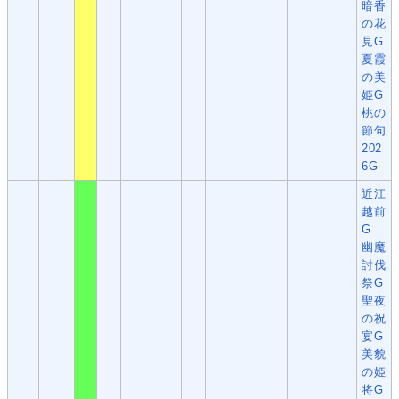
暗香
の花
見G
夏霞
の美
姫G
桃の
節句
202
6G
近江
越前
G
幽魔
討伐
祭G
聖夜
の祝
宴G
美貌
の姫
将G