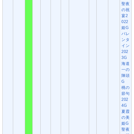
聖夜
の祝
宴2
022
姫G
バレ
ンタ
イン
202
3G
海道
一の
陣頭
G
桃の
節句
202
4G
夏霞
の美
姫G
聖夜