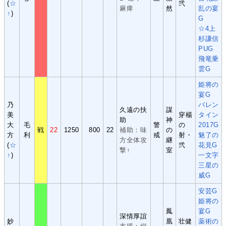
(
☆
弐
麻痺
然
乱の宴
↑
)
G
☆4上
杉謙信
PUG
飛竜乗
雲G
姫将の
宴G
乃
バレン
久遠の扶
謀
美
穿楊
タイン
助
神
大
毛
警
の
2017G
戦
22
1250
800
22
補助：味
の
方
利
戒
射・
魅了の
方全体攻
継
(
☆
弐
花見G
撃↑
室
↑
)
一文字
三星の
威G
安芸G
姫将の
鳳
宴G
深情厚誼
妙
凰
壮健
薬術の