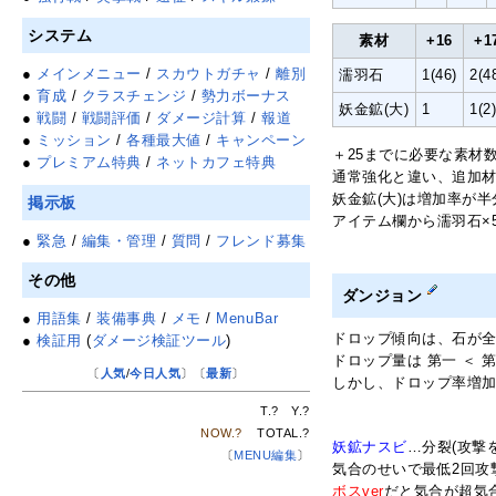
システム
素材
+16
+1
●
メインメニュー
/
スカウトガチャ
/
離別
濡羽石
1(46)
2(4
●
育成
/
クラスチェンジ
/
勢力ボーナス
妖金鉱(大)
1
1(2
●
戦闘
/
戦闘評価
/
ダメージ計算
/
報道
●
ミッション
/
各種最大値
/
キャンペーン
＋25までに必要な素材数は
●
プレミアム特典
/
ネットカフェ特典
通常強化と違い、追加材
妖金鉱(大)は増加率が半
掲示板
アイテム欄から濡羽石×5
●
緊急
/
編集・管理
/
質問
/
フレンド募集
その他
ダンジョン
●
用語集
/
装備事典
/
メモ
/
MenuBar
ドロップ傾向は、石が全sta
●
検証用
(
ダメージ検証ツール
)
ドロップ量は 第一 ＜ 
〔
人気
/
今日人気
〕〔
最新
〕
しかし、ドロップ率増
T.
?
Y.
?
NOW.
?
TOTAL.
?
妖鉱ナスビ
…分裂(攻撃
〔
MENU編集
〕
気合のせいで最低2回攻
ボスver
だと気合が超気