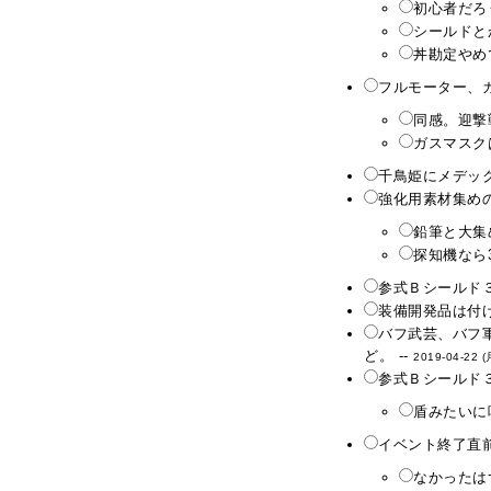
初心者だろう
シールドと
丼勘定やめ
フルモーター、
同感。迎撃
ガスマスク
千鳥姫にメデック
強化用素材集めの
鉛筆と大集
探知機なら3
参式Ｂシールド
装備開発品は付け
バフ武芸、バフ
ど。 --
2019-04-22 (
参式Ｂシールド
盾みたいに
イベント終了直前
なかったは