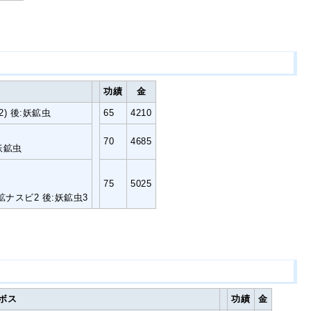
功績
金
/92) 後:妖鉱虫
65
4210
70
4685
) 妖鉱虫
75
5025
中:妖鉱ナスビ2 後:妖鉱虫3
ボス
功績
金