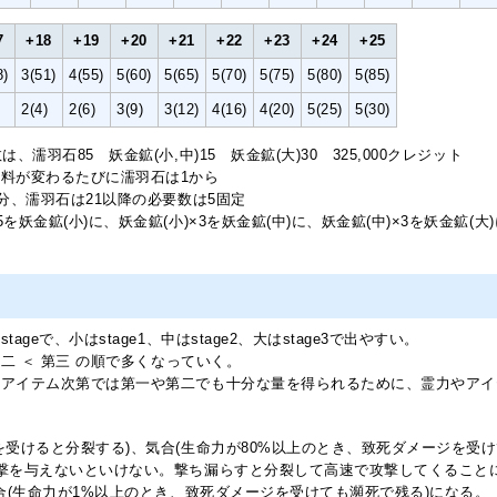
7
+18
+19
+20
+21
+22
+23
+24
+25
8)
3(51)
4(55)
5(60)
5(65)
5(70)
5(75)
5(80)
5(85)
)
2(4)
2(6)
3(9)
3(12)
4(16)
4(20)
5(25)
5(30)
、濡羽石85 妖金鉱(小,中)15 妖金鉱(大)30 325,000クレジット
料が変わるたびに濡羽石は1から
分、濡羽石は21以降の必要数は5固定
を妖金鉱(小)に、妖金鉱(小)×3を妖金鉱(中)に、妖金鉱(中)×3を妖金鉱(大
geで、小はstage1、中はstage2、大はstage3で出やすい。
第二 ＜ 第三 の順で多くなっていく。
加アイテム次第では第一や第二でも十分な量を得られるために、霊力やアイ
を受けると分裂する)、気合(生命力が80%以上のとき、致死ダメージを受けて
撃を与えないといけない。撃ち漏らすと分裂して高速で攻撃してくること
合(生命力が1%以上のとき、致死ダメージを受けても瀕死で残る)になる。