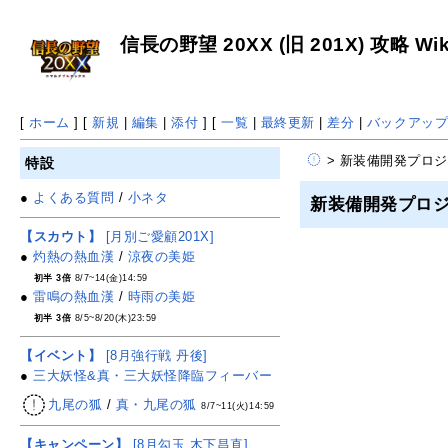
信長の野望 20XX (旧 201X) 攻略 Wik
[
ホーム
] [
新規
|
編集
|
添付
] [
一覧
|
最終更新
|
差分
|
バックアッ
> 新装備開発プロ
特設
●
よくある質問
/
小ネタ
新装備開発プロ
【スカウト】
[月別ご愛顧201X]
●
灼熱の熱血漢
/
涼夜の美姫
初半 3倍
8/7~14(金)14:59
●
雷鳴の熱血漢
/
時雨の美姫
初半 3倍
8/5~8/20(木)23:59
【イベント】
[8月強行戦 丹後]
●
三大妖怪&真・三大妖怪降臨フィーバー
九尾の狐
/
真・九尾の狐
8/7~11(火)14:59
【キャンペーン】
[8月勾玉 木下昌直]