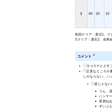
1
80
30
10
初回クリア：貴石1、クレジ
Sクリア：貴石2、名将
コメント
ヨコズナとどすこ
正直なところ小
しかならない。ハ
逆じゃないの
うん、逆
ハンマー
茶房ねね
ずいぶ