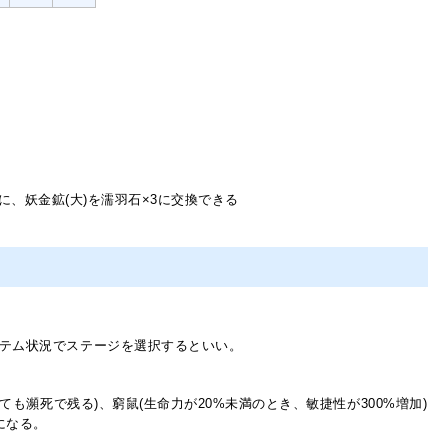
)に、妖金鉱(大)を濡羽石×3に交換できる
テム状況でステージを選択するといい。
も瀕死で残る)、窮鼠(生命力が20%未満のとき、敏捷性が300%増加)
になる。