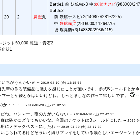
Battle1 前:妖鉱虫x3 中:
妖鉱ナスビ
(988000/2
Battle2
前:妖鉱ナスビx2(140800/2816/225)
20
2
屍獣
鬼
よこづな
中:
妖鉱頭哭
(2816000/11264/70)
後:腐臭態x3(148320/2966/115)
ット50,000 報道：貴石2
紹介状1
いちがうんかいｗ --
2019-04-19 (金) 14:15:55
夏先輩の作る装備品に魅力を感じたことが無いです。参式Bシールドとか今
ンマーとか鞭とかはいいけどね。もっとましなの作って欲しいです。
-
か・・・ --
2019-04-20 (土) 21:02:55
だね。ハンマー、鞭の方がいらない --
2019-04-20 (土) 22:42:55
鞭は確かにどうでもいいな。今回のチケットはBシールドにした --
2019-04
用にメデックベストにしたわ --
2019-04-20 (土) 23:17:32
んいじられてるけどそういう縛りプレイをしている漢らしいエージェントかも