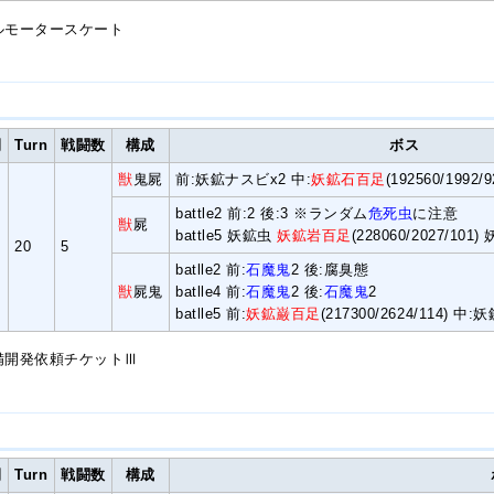
フルモータースケート
間
Turn
戦闘数
構成
ボス
獣
鬼屍
前:妖鉱ナスビx2 中:
妖鉱石百足
(192560/1992
battle2 前:2 後:3 ※ランダム
危死虫
に注意
獣
屍
battle5 妖鉱虫
妖鉱岩百足
(228060/2027/101
20
5
batlle2 前:
石魔鬼
2 後:腐臭態
獣
屍鬼
batlle4 前:
石魔鬼
2 後:
石魔鬼
2
batlle5 前:
妖鉱巌百足
(217300/2624/114) 
装備開発依頼チケットⅢ
間
Turn
戦闘数
構成