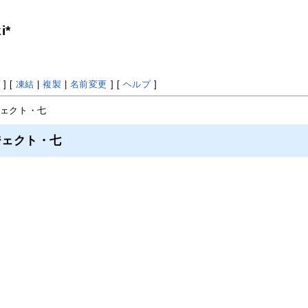
i*
プ
] [
凍結
|
複製
|
名前変更
] [
ヘルプ
]
ジェクト・七
ジェクト・七