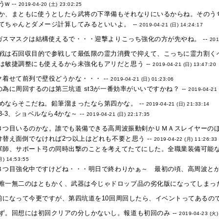
w --
2019-04-20 (土) 23:02:25
か、まともに使うとしたら武将の下準備もそれなりにいるからね。そのうち
てちゃんとダメージ計算してみるといいよ。 --
2019-04-21 (日) 14:24:17
ガスマスクは結構使えるで・・・迎撃よりこっち強化の方が先やね。 --
201
戦は石回収目的で参戦して最低限の霊力消費で抑えて、こっちに霊力割くべ
は敏捷調整にも使えるから未強化もアリだと思う --
2019-04-21 (日) 13:47:20
着せて前列で壁役どうかな・・・ --
2019-04-21 (日) 01:23:06
為に周回するのは第三坑道 st3が一番効率がいいですかね？ --
2019-04-21 
めならそこだね。鉛筆溜まったなら第四かな。 --
2019-04-21 (日) 21:33:14
-3、ショベルなら4かな～ --
2019-04-21 (日) 22:17:35
３つ目いるのかな。誰でも装備できる高周波振動剣かＵＭＡスレイヤーのほう
替え面倒でなければ2つ以上はどれも不要と思う --
2019-04-22 (月) 11:26:33
軍師、サポート弓の同時出撃のことを考えてたてにした。全職業装備可能な
月) 14:53:55
３つ目強化中ですけどね・・・明日で終わりかぁ～ 最初の頃、高周波とか
唯一無二のはともかく、武器は今じゃドロップ品の劣化版になってしまった
になって今更ですが、第四坑道を10回周回したら、イベントってあるので
ず。回想には初回クリアの分しかないし。報道も初回のみ --
2019-04-23 (火)