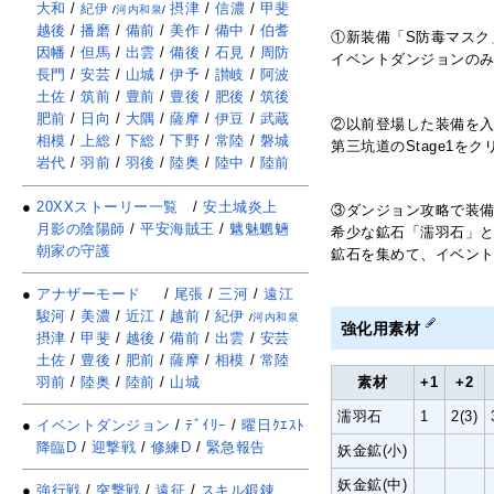
大和
/
摂津
/
信濃
/
甲斐
紀伊
/
河内和泉
/
越後
/
播磨
/
備前
/
美作
/
備中
/
伯耆
①新装備「S防毒マスク
因幡
/
但馬
/
出雲
/
備後
/
石見
/
周防
イベントダンジョンのみ
長門
/
安芸
/
山城
/
伊予
/
讃岐
/
阿波
土佐
/
筑前
/
豊前
/
豊後
/
肥後
/
筑後
肥前
/
日向
/
大隅
/
薩摩
/
伊豆
/
武蔵
②以前登場した装備を
相模
/
上総
/
下総
/
下野
/
常陸
/
磐城
第三坑道のStage1
岩代
/
羽前
/
羽後
/
陸奥
/
陸中
/
陸前
●
20XXストーリー一覧
/
安土城炎上
③ダンジョン攻略で装備
月影の陰陽師
/
平安海賊王
/
魑魅魍魎
希少な鉱石「濡羽石」
朝家の守護
鉱石を集めて、イベン
●
アナザーモード
/
尾張
/
三河
/
遠江
駿河
/
美濃
/
近江
/
越前
/
紀伊
/
河内和泉
強化用素材
摂津
/
甲斐
/
越後
/
備前
/
出雲
/
安芸
土佐
/
豊後
/
肥前
/
薩摩
/
相模
/
常陸
素材
+1
+2
羽前
/
陸奥
/
陸前
/
山城
濡羽石
1
2(3)
●
イベントダンジョン
/
ﾃﾞｲﾘｰ
/
曜日ｸｴｽﾄ
降臨D
/
迎撃戦
/
修練D
/
緊急報告
妖金鉱(小)
妖金鉱(中)
●
強行戦
/
突撃戦
/
遠征
/
スキル鍛錬