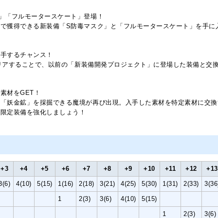
」「フルモータースケート」登場！
で獲得できる新装備「S防毒マスク」と「フルモータースケート」を手に
入手するチャンス！
をクリアすることで、以前の「新装備開発プロジェクト」に登場した装備と
素材をGET！
と「妖金鉱」を採掘できる魔境が再び出現。入手した素材を特定素材に交換
ト限定装備を強化しましょう！
+3
+4
+5
+6
+7
+8
+9
+10
+11
+12
+13
3(6)
4(10)
5(15)
1(16)
2(18)
3(21)
4(25)
5(30)
1(31)
2(33)
3(36
1
2(3)
3(6)
4(10)
5(15)
1
2(3)
3(6)