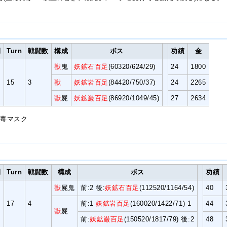
間
Turn
戦闘数
構成
ボス
功績
金
獣
鬼
妖鉱石百足
(60320/624/29)
24
1800
15
3
獣
妖鉱岩百足
(84420/750/37)
24
2265
獣
屍
妖鉱巌百足
(86920/1049/45)
27
2634
防毒マスク
間
Turn
戦闘数
構成
ボス
功績
獣
屍鬼
前:2 後:
妖鉱石百足
(112520/1164/54)
40
17
4
前:1
妖鉱岩百足
(160020/1422/71) 1
44
獣
屍
前:
妖鉱巌百足
(150520/1817/79) 後:2
48