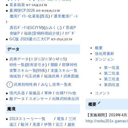
●
喜多福袋
8/7~14(金)14:59
●
夏満喫CP2026
8/5~8/19(木)13:59
魔境ﾃﾞｲﾘｰ化葛篭
(
西瓜
) /
通常魔境ﾌﾞｰｽ
ﾄ
貴石ﾎﾞｰﾅｽ
(
GC
/
YM
)(
おみくじ
) /
育成P
突破P
/
福袋(雷鳴時雨紹介状)
/
ﾛｸﾞﾎﾞ
●
GC版 2026夏の三大CP
8/5~25(火)23:59
概要
データ
強化用素材
●
武将データ
(
☆1
/
☆2
/
☆3
/
☆4
/
☆5
)
ダンジョン
特性一覧
(
固有逆引き
) /
開眼
/
部隊特性
第一坑道
攻撃スキル一覧
(
特殊
) /
支援スキル一覧
第二坑道
地域別
/
勾玉武将
/
福袋武将
/
武将図鑑
第三坑道
武将別特性例
/
みなし倍率一覧表
第四坑道
コメント
●
現代兵器
/
装備品
/
軍神
/
出陣ｱｲﾃﾑ他
●
敵データ
/
スポンサー
/
出陣式特殊台詞
概要
魔境
【実施期間】2019年4月1
●
201Xストーリー一覧
/
尾張
/
三河
http://nobu201x.gamec
遠江
/
駿河
/
美濃
/
伊勢
/
近江
/
越前