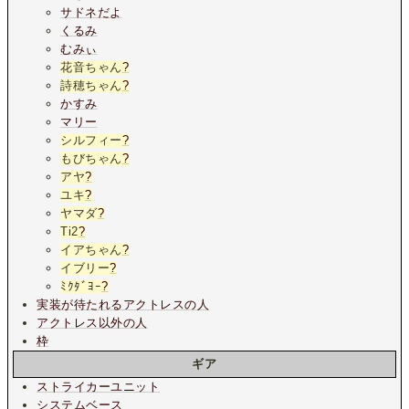
サドネだよ
くるみ
むみぃ
花音ちゃん
?
詩穂ちゃん
?
かすみ
マリー
シルフィー
?
もびちゃん
?
アヤ
?
ユキ
?
ヤマダ
?
Ti2
?
イアちゃん
?
イブリー
?
ﾐｸﾀﾞﾖｰ
?
実装が待たれるアクトレスの人
アクトレス以外の人
枠
ギア
ストライカーユニット
システムベース