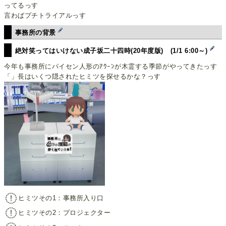
ってるっす
言わばプチトライアルっす
事務所の背景
絶対笑ってはいけない成子坂二十四時(20年度版) (1/1 6:00～)
今年も事務所にパイセン人形のｱｳｰﾝが木霊する季節がやってきたっす
「」長はいくつ隠されたヒミツを探せるかな？っす
ヒミツその1：事務所入り口
ヒミツその2：プロジェクター