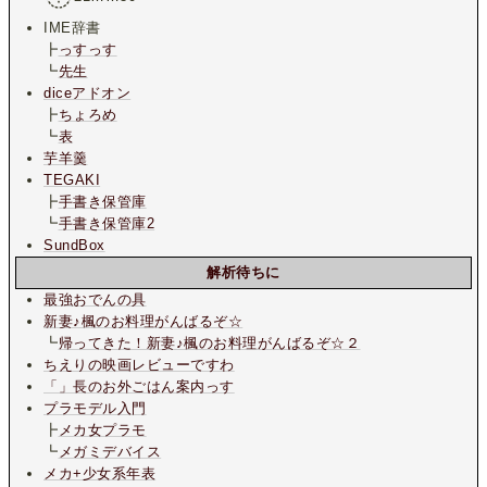
IME辞書
┣
っすっす
┗
先生
diceアドオン
┣
ちょろめ
┗
表
芋羊羹
TEGAKI
┣
手書き保管庫
┗
手書き保管庫2
SundBox
解析待ちに
最強おでんの具
新妻♪楓のお料理がんばるぞ☆
┗
帰ってきた！新妻♪楓のお料理がんばるぞ☆２
ちえりの映画レビューですわ
「」長のお外ごはん案内っす
プラモデル入門
┣
メカ女プラモ
┗
メガミデバイス
メカ+少女系年表