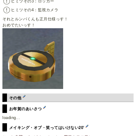
ヒミツその3：ロッカー
ヒミツその4：監視カメラ
それとルンバくんも正月仕様っす！
おめでたいっす！
その他
お年賀のあいさつ
loading...
メイキング・オブ・笑ってはいけない20'