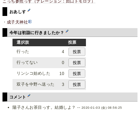
こっち参照っす（ナレーション：田口トモロヲ）
おあしす
・
成子天神社
今年は初詣に行きましたか？
選択肢
投票
行った
4
行ってない
0
リンシコ始めした
10
双子を中野へ送った
3
コメント
陽子さんお茶目っす。結婚しよ？ --
2020-01-03 (金) 08:56:25