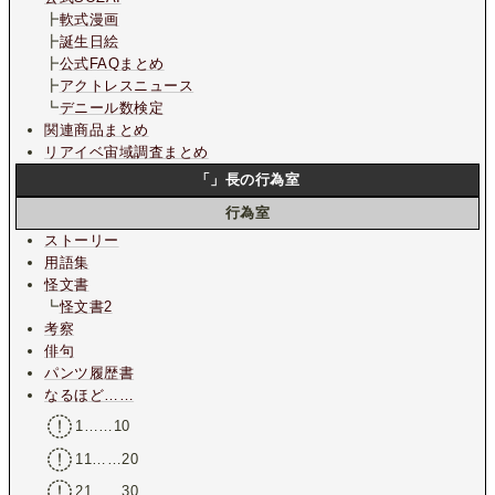
┣
軟式漫画
┣
誕生日絵
┣
公式FAQまとめ
┣
アクトレスニュース
┗
デニール数検定
関連商品まとめ
リアイベ宙域調査まとめ
「」長の行為室
行為室
ストーリー
用語集
怪文書
┗
怪文書2
考察
俳句
パンツ履歴書
なるほど……
1……10
11……20
21……30