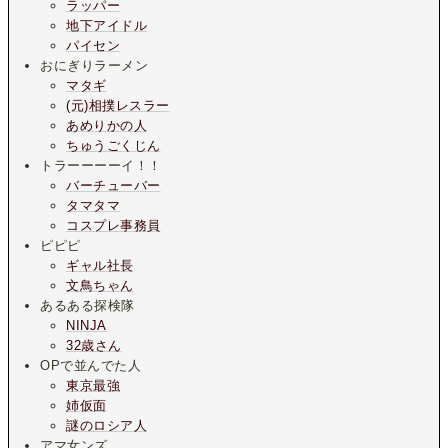
ラッパー
地下アイドル
パイセン
おにぎりラーメン
マタギ
(元)相撲レスラー
あめりかの人
ちゅうごくじん
トラーーーーイ！！
バーチューバー
タマタマ
コスプレ事務員
ピピピ
ギャル社長
文鳥ちゃん
あるある探検隊
NINJA
32歳さん
OPで並んでた人
東京最強
姉仮面
謎のロシア人
アマ女ンズ