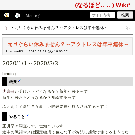
(なるほど……) Wiki*
Menu
> 元旦ぐらい休みません？～アクトレスは年中無休～
元旦ぐらい休みません？～アクトレスは年中無休～
Last-modified: 2020-01-28 (火) 16:00:57
2020/1/1～2020/2/3
loading...
概要
大晦日
が明けたらどうなるか？新年が来るっす
新年が来たらどうなるか？初詣するっす
ふわぁ！？新年早々新しい眼鏡要員が投入されてるっす！
やること
正月早々調査っす。世知辛いっす
途中の戦闘マスは固定編成で色んな子がお試し感覚で使えるようにな