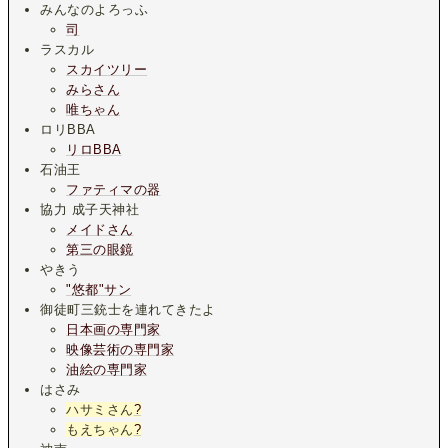
みんなのよろっふ
司
ラスカル
スカイツリー
みらさん
唯ちゃん
ロリBBA
リロBBA
石油王
ファティマの器
協力 成子天神社
メイドさん
第三の眼鏡
やきう
"悠都"サン
御徒町三銃士を連れてきたよ
日本画の専門家
映像芸術の専門家
油絵の専門家
はさみ
ハサミさん
?
もえちゃん
?