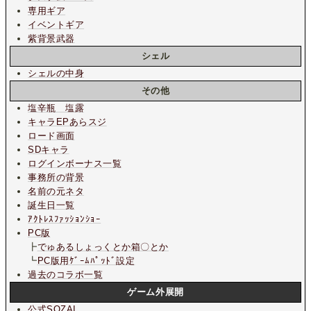
専用ギア
イベントギア
紫背景武器
シェル
シェルの中身
その他
塩辛瓶 塩露
キャラEPあらスジ
ロード画面
SDキャラ
ログインボーナス一覧
事務所の背景
名前の元ネタ
誕生日一覧
ｱｸﾄﾚｽﾌｧｯｼｮﾝｼｮｰ
PC版
┣
でゅあるしょっくとか箱〇とか
┗
PC版用ｹﾞｰﾑﾊﾟｯﾄﾞ設定
過去のコラボ一覧
ゲーム外展開
公式SOZAI