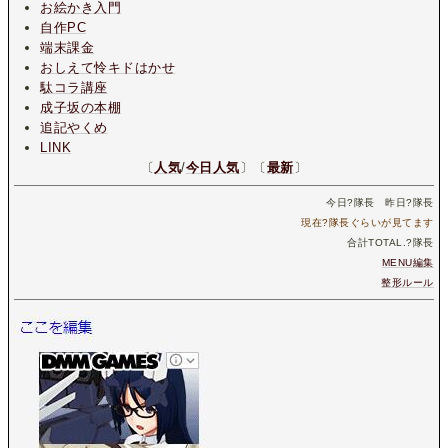
お絵かき入門
自作PC
端末課金
おしえて怜キドはかせ
駄コラ講座
成子坂の本棚
追記やくめ
LINK
〔
人気
/
今日人気
〕〔
最新
〕
今日
?
隊長 昨日
?
隊長
現在
?
隊長ぐらいが見てます
合計TOTAL.
?
隊長
MENU編集
整形ルール