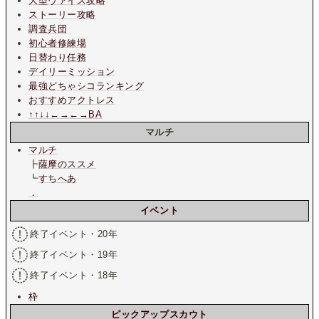
大型ヴァイス攻略
ストーリー攻略
調査兵団
初心者修練場
日替わり任務
デイリーミッション
最強どちゃシコランキング
おすすめアクトレス
↑↑↓↓←→←→BA
マルチ
マルチ
┣
薩摩のススメ
┗
すちへあ
．
イベント
終了イベント・20年
終了イベント・19年
終了イベント・18年
枠
ピックアップスカウト