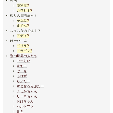
神南
便利屋
?
カワセミ
?
残りの郷湾高っす
かなみ
?
えでん
?
スイスなのでは！？
アディ
?
けーびいん
ゴリラ
?
ドラゴン
?
別の世界の人たち
ごーらい
すちこ
ばーぜ
ふれず
らぷたー
すとぜろらぷたー
よしかちゃん
リーネちゃん
お姉ちゃん
ハルトマン
みき