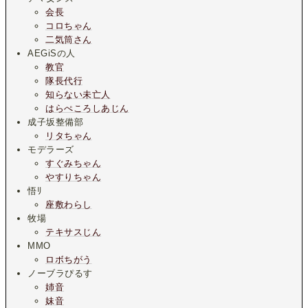
会長
コロちゃん
二気筒さん
AEGiSの人
教官
隊長代行
知らない未亡人
はらぺころしあじん
成子坂整備部
リタちゃん
モデラーズ
すぐみちゃん
やすりちゃん
悟ﾘ
座敷わらし
牧場
テキサスじん
MMO
ロボちがう
ノーブラぴるす
姉音
妹音