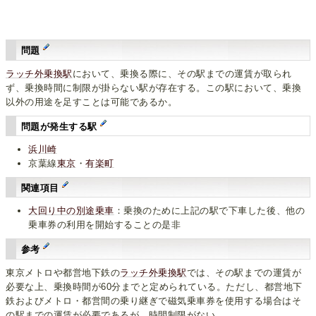
問題
ラッチ外乗換駅
において、乗換る際に、その駅までの運賃が取られ
ず、乗換時間に制限が掛らない駅が存在する。この駅において、乗換
以外の用途を足すことは可能であるか。
問題が発生する駅
浜川崎
京葉線
東京
・
有楽町
関連項目
大回り中の別途乗車
：乗換のために上記の駅で下車した後、他の
乗車券の利用を開始することの是非
参考
東京メトロや都営地下鉄の
ラッチ外乗換駅
では、その駅までの運賃が
必要な上、乗換時間が60分までと定められている。ただし、都営地下
鉄およびメトロ・都営間の乗り継ぎで磁気乗車券を使用する場合はそ
の駅までの運賃が必要であるが、時間制限がない。