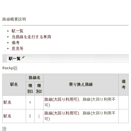
路線概要説明
駅一覧
当路線を走行する車両
備考
意見等
駅一覧
#exkp{{{
路線名
備
駅名
乗り換え路線
種
種
考
別1
別2
路線(大回り利用可)
、路線(大回り利用不
駅名
○
可)
路線(大回り利用可)
、路線(大回り利用不
駅名
∥
｜
可)
}}}