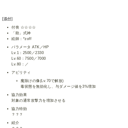
[添付]
付喪 ☆☆☆☆
「助」式神
絵師：*zoff
パラメータ ATK／HP
Lv.1：2500／2330
Lv.60：7500／7000
Lv.80：／
アビリティ
魔除けの像(Lv.70で解放)
毒状態を無効化し、与ダメージ値を3%増加
協力効果
対象の通常攻撃力を増加させる
協力特効
？？？
紹介