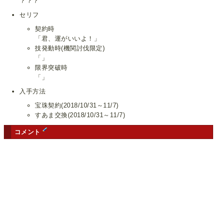
？？？
セリフ
契約時
「君、運がいいよ！」
技発動時(機関討伐限定)
「」
限界突破時
「」
入手方法
宝珠契約(2018/10/31～11/7)
すあま交換(2018/10/31～11/7)
コメント