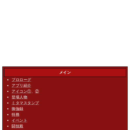
メイン
プロローグ
アプリ紹介
アイコン①
、
②
登場人物
ミタマスタンプ
御伽録
特務
イベント
闘技殿