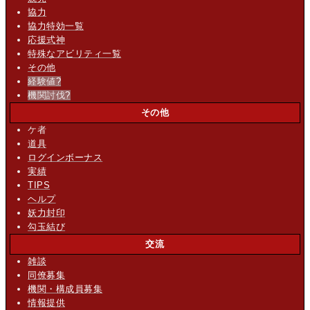
協力
協力特効一覧
応援式神
特殊なアビリティ一覧
その他
経験値
?
機関討伐
?
その他
ケ者
道具
ログインボーナス
実績
TIPS
ヘルプ
妖力封印
勾玉結び
交流
雑談
同僚募集
機関・構成員募集
情報提供