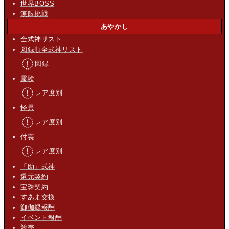
世界BOSS
無限挑戦
あやかし
全式神リスト
図録順全式神リスト
図録
霊験
レア度別
怪異
レア度別
付喪
レア度別
「助」式神
還元契約
宝珠契約
すあま交換
御伽録報酬
イベント報酬
競売