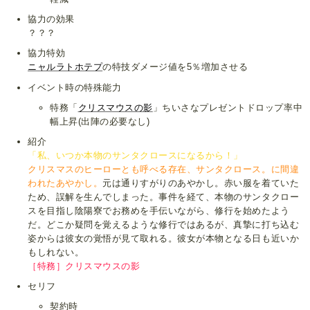
協力の効果
？？？
協力特効
ニャルラトホテプ
の特技ダメージ値を5％増加させる
イベント時の特殊能力
特務「
クリスマウスの影
」ちいさなプレゼントドロップ率中
幅上昇(出陣の必要なし)
紹介
「私、いつか本物のサンタクロースになるから！」
クリスマスのヒーローとも呼べる存在、サンタクロース。に間違
われたあやかし。
元は通りすがりのあやかし。赤い服を着ていた
ため、誤解を生んでしまった。事件を経て、本物のサンタクロー
スを目指し陰陽寮でお務めを手伝いながら、修行を始めたよう
だ。どこか疑問を覚えるような修行ではあるが、真摯に打ち込む
姿からは彼女の覚悟が見て取れる。彼女が本物となる日も近いか
もしれない。
［特務］クリスマウスの影
セリフ
契約時