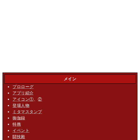
メイン
プロローグ
アプリ紹介
アイコン①
、
②
登場人物
ミタマスタンプ
御伽録
特務
イベント
闘技殿