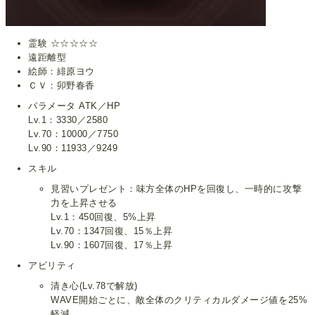
霊験 ☆☆☆☆☆
遠距離型
絵師：緋原ヨウ
ＣＶ：卯野春香
パラメータ ATK／HP
Lv.1：3330／2580
Lv.70：10000／7750
Lv.90：11933／9249
スキル
見習いプレゼント：味方全体のHPを回復し、一時的に攻撃
力を上昇させる
Lv.1：450回復、5%上昇
Lv.70：1347回復、15％上昇
Lv.90：1607回復、17％上昇
アビリティ
清き心(Lv.78で解放)
WAVE開始ごとに、敵全体のクリティカルダメージ値を25%
軽減