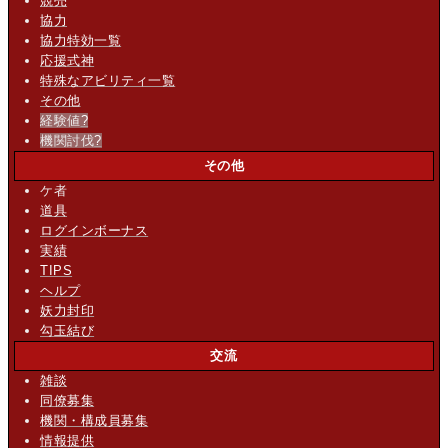
競売
協力
協力特効一覧
応援式神
特殊なアビリティ一覧
その他
経験値
?
機関討伐
?
その他
ケ者
道具
ログインボーナス
実績
TIPS
ヘルプ
妖力封印
勾玉結び
交流
雑談
同僚募集
機関・構成員募集
情報提供