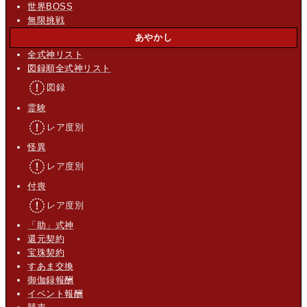
世界BOSS
無限挑戦
あやかし
全式神リスト
図録順全式神リスト
図録
霊験
レア度別
怪異
レア度別
付喪
レア度別
「助」式神
還元契約
宝珠契約
すあま交換
御伽録報酬
イベント報酬