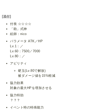
[添付]
付喪 ☆☆☆☆
「助」式神
絵師：nico
パラメータ ATK／HP
Lv.1：／
Lv.60：7500／7000
Lv.80：／
アビリティ
硬玉(Lv.80で解放)
被ダメージ値を15%軽減
協力効果
対象の最大HPを増加させる
協力特効
？？？
イベント時の特殊能力