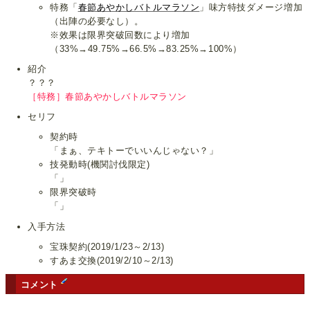
特務「
春節あやかしバトルマラソン
」味方特技ダメージ増加
（出陣の必要なし）。
※效果は限界突破回数により増加
（33%→49.75%→66.5%→83.25%→100%）
紹介
？？？
［特務］春節あやかしバトルマラソン
セリフ
契約時
「まぁ、テキトーでいいんじゃない？」
技発動時(機関討伐限定)
「」
限界突破時
「」
入手方法
宝珠契約(2019/1/23～2/13)
すあま交換(2019/2/10～2/13)
コメント