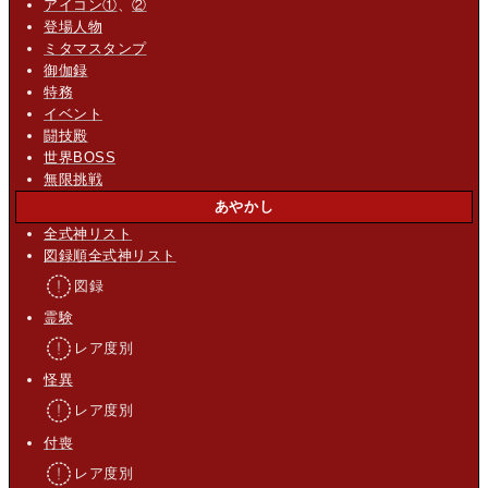
アイコン①
、
②
登場人物
ミタマスタンプ
御伽録
特務
イベント
闘技殿
世界BOSS
無限挑戦
あやかし
全式神リスト
図録順全式神リスト
図録
霊験
レア度別
怪異
レア度別
付喪
レア度別