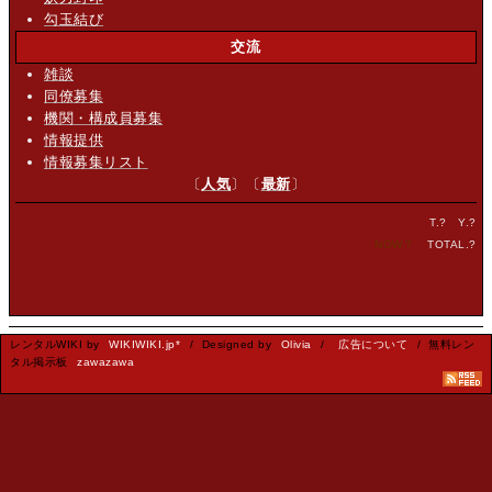
勾玉結び
交流
雑談
同僚募集
機関・構成員募集
情報提供
情報募集リスト
〔
人気
〕〔
最新
〕
T.
?
Y.
?
NOW.
?
TOTAL.
?
レンタルWIKI by
WIKIWIKI.jp*
/ Designed by
Olivia
/
広告について
/ 無料レン
タル掲示板
zawazawa