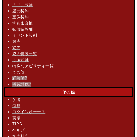
「助」式神
還元契約
宝珠契約
すあま交換
御伽録報酬
イベント報酬
競売
協力
協力特効一覧
応援式神
特殊なアビリティ一覧
その他
経験値
?
機関討伐
?
その他
ケ者
道具
ログインボーナス
実績
TIPS
ヘルプ
妖力封印