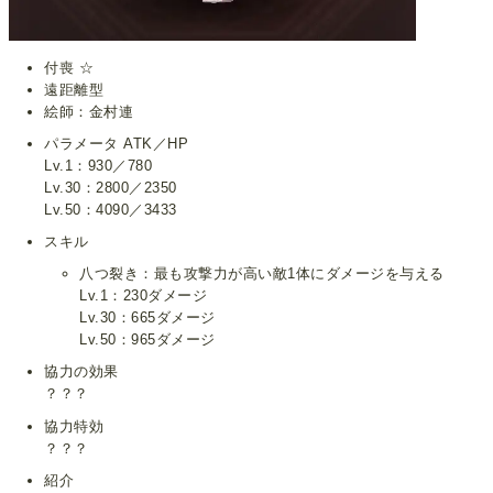
付喪 ☆
遠距離型
絵師：金村連
パラメータ ATK／HP
Lv.1：930／780
Lv.30：2800／2350
Lv.50：4090／3433
スキル
八つ裂き：最も攻撃力が高い敵1体にダメージを与える
Lv.1：230ダメージ
Lv.30：665ダメージ
Lv.50：965ダメージ
協力の効果
？？？
協力特効
？？？
紹介