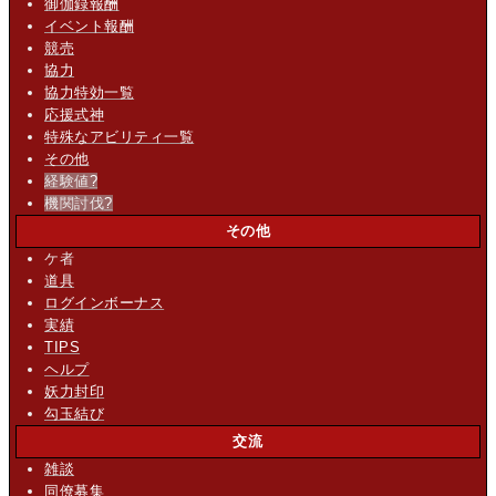
御伽録報酬
イベント報酬
競売
協力
協力特効一覧
応援式神
特殊なアビリティ一覧
その他
経験値
?
機関討伐
?
その他
ケ者
道具
ログインボーナス
実績
TIPS
ヘルプ
妖力封印
勾玉結び
交流
雑談
同僚募集