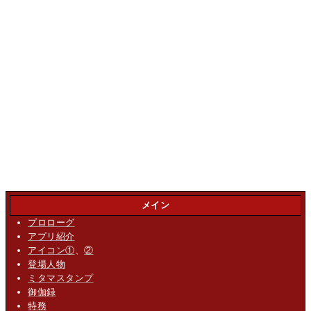
メイン
プロローグ
アプリ紹介
アイコン①
、
②
登場人物
ミタマスタンプ
御伽録
特務