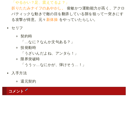
「やるかい？足、震えてるよ？」
折りたたみナイフのあやかし。
俊敏かつ運動能力が高く、アクロ
バティックな動きで敵の目を翻弄している隙を狙って一突きにす
る攻撃が得意。元々
新体操
をやっていたらしい。
セリフ
契約時
「…なに？なんか文句ある？」
技発動時
「うざいんだよね、アンタら！」
限界突破時
「ううッ…なにかが、弾けそう…！」
入手方法
還元契約
コメント