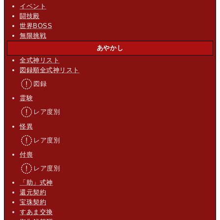
イベント
闘技殿
世界BOSS
無限挑戦
あやかし
全式神リスト
図録順全式神リスト
図録
霊験
レア度別
怪異
レア度別
付喪
レア度別
「助」式神
還元契約
宝珠契約
すあま交換