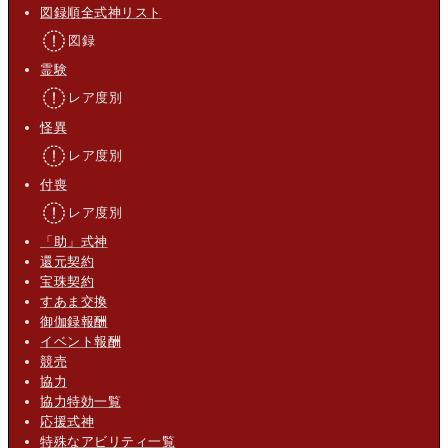
図録順全式神リスト
図録
霊験
レア度別
怪異
レア度別
付喪
レア度別
「助」式神
還元契約
宝珠契約
すあま交換
御伽録報酬
イベント報酬
競売
協力
協力特効一覧
応援式神
特殊なアビリティ一覧