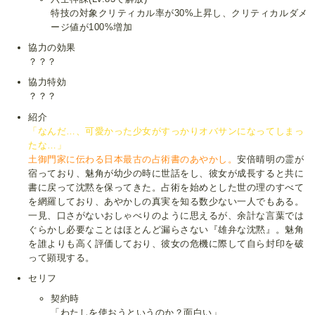
特技の対象クリティカル率が30%上昇し、クリティカルダメ
ージ値が100%増加
協力の効果
？？？
協力特効
？？？
紹介
「なんだ…、可愛かった少女がすっかりオバサンになってしまっ
たな…」
土御門家に伝わる日本最古の占術書のあやかし。
安倍晴明の霊が
宿っており、魅角が幼少の時に世話をし、彼女が成長すると共に
書に戻って沈黙を保ってきた。占術を始めとした世の理のすべて
を網羅しており、あやかしの真実を知る数少ない一人でもある。
一見、口さがないおしゃべりのように思えるが、余計な言葉では
ぐらかし必要なことはほとんど漏らさない『雄弁な沈黙』。魅角
を誰よりも高く評価しており、彼女の危機に際して自ら封印を破
って顕現する。
セリフ
契約時
「わたしを使おうというのか？面白い」