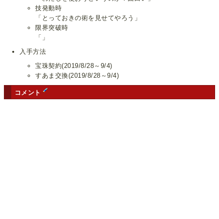
技発動時
「とっておきの術を見せてやろう」
限界突破時
「」
入手方法
宝珠契約(2019/8/28～9/4)
すあま交換(2019/8/28～9/4)
コメント