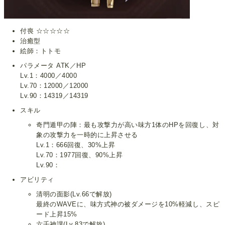
付喪 ☆☆☆☆☆
治癒型
絵師：トトモ
パラメータ ATK／HP
Lv.1：4000／4000
Lv.70：12000／12000
Lv.90：14319／14319
スキル
奇門遁甲の陣：最も攻撃力が高い味方1体のHPを回復し、対
象の攻撃力を一時的に上昇させる
Lv.1：666回復、30%上昇
Lv.70：1977回復、90%上昇
Lv.90：
アビリティ
清明の面影(Lv.66で解放)
最終のWAVEに、味方式神の被ダメージを10%軽減し、スピ
ード上昇15%
六壬神課(Lv.83で解放)