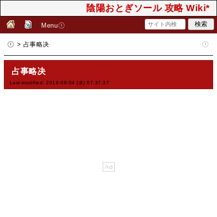
陰陽おとぎソール 攻略 Wiki*
Menu
> 占事略决
占事略决
Last-modified: 2019-09-04 (水) 07:37:37