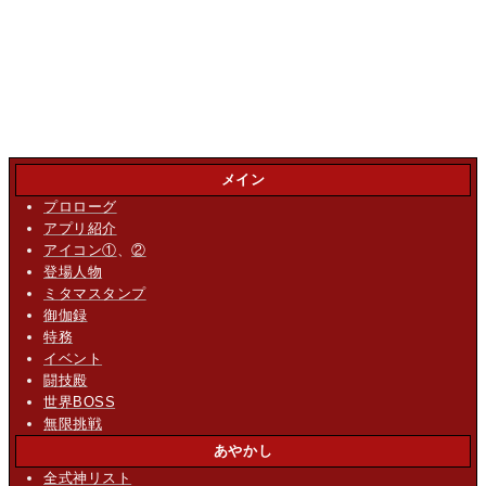
メイン
プロローグ
アプリ紹介
アイコン①
、
②
登場人物
ミタマスタンプ
御伽録
特務
イベント
闘技殿
世界BOSS
無限挑戦
あやかし
全式神リスト