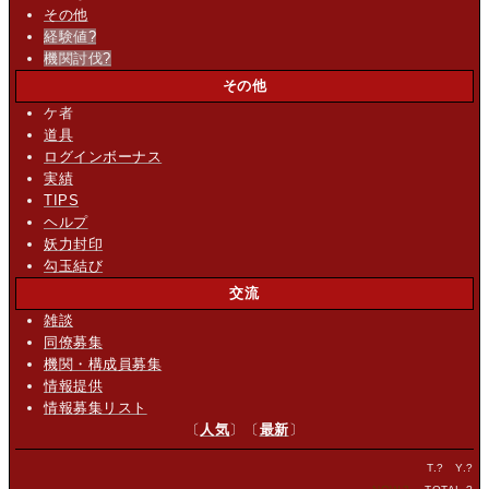
その他
経験値
?
機関討伐
?
その他
ケ者
道具
ログインボーナス
実績
TIPS
ヘルプ
妖力封印
勾玉結び
交流
雑談
同僚募集
機関・構成員募集
情報提供
情報募集リスト
〔
人気
〕〔
最新
〕
T.
?
Y.
?