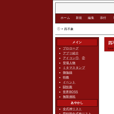
[
ホーム
|
新規
|
編集
|
添付
]
> 四不象
メイン
四
プロローグ
Last
アプリ紹介
アイコン①
、
②
登場人物
ミタマスタンプ
御伽録
特務
イベント
闘技殿
世界BOSS
無限挑戦
あやかし
全式神リスト
図録順全式神リスト