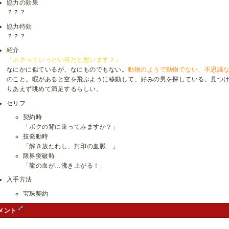
協力の効果
？？？
協力特効
？？？
紹介
「ボクっていったい何だと思います？」
なにかに似ているが、なにものでもない。
動物のようで動物でない、不思議
のこと。暇があると空を飛ぶように移動して、好みの男を探している。見つ
りあえず眺めて満足するらしい。
セリフ
契約時
「ボクの背に乗ってみますか？」
技発動時
「解き放たれし、封印の血脈…」
限界突破時
「龍の血が…沸き上がる！」
入手方法
宝珠契約
メント