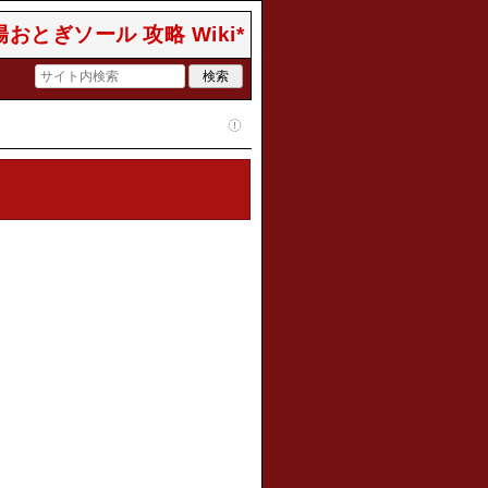
おとぎソール 攻略 Wiki*