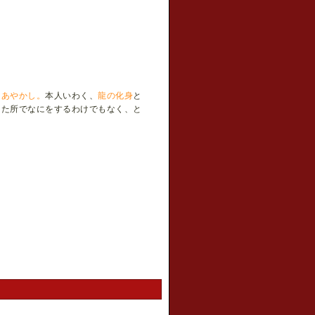
なあやかし。
本人いわく、
龍の化身
と
けた所でなにをするわけでもなく、と