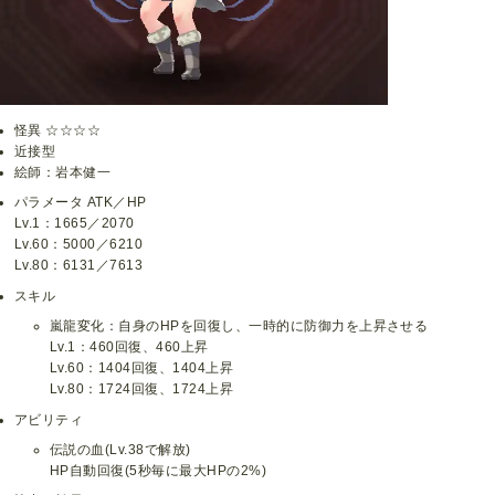
怪異 ☆☆☆☆
近接型
絵師：岩本健一
パラメータ ATK／HP
Lv.1：1665／2070
Lv.60：5000／6210
Lv.80：6131／7613
スキル
嵐龍変化：自身のHPを回復し、一時的に防御力を上昇させる
Lv.1：460回復、460上昇
Lv.60：1404回復、1404上昇
Lv.80：1724回復、1724上昇
アビリティ
伝説の血(Lv.38で解放)
HP自動回復(5秒毎に最大HPの2%)