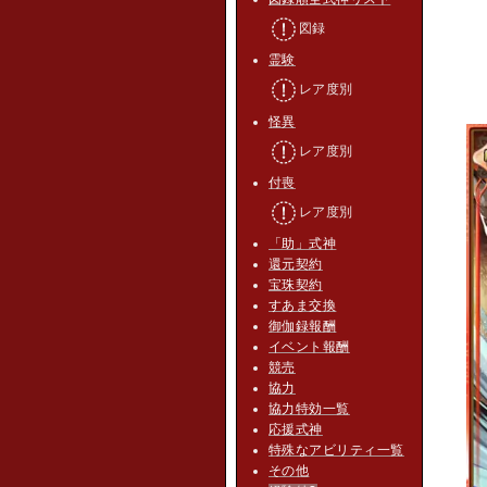
図録
霊験
レア度別
怪異
レア度別
付喪
レア度別
「助」式神
還元契約
宝珠契約
すあま交換
御伽録報酬
イベント報酬
競売
協力
協力特効一覧
応援式神
特殊なアビリティ一覧
その他