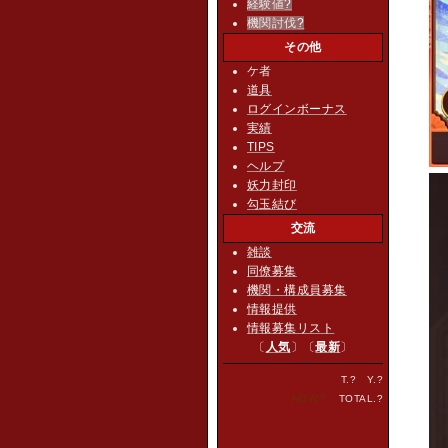
経験値
?
機関討伐
?
その他
ケ者
道具
ログインボーナス
実績
TIPS
ヘルプ
妖力封印
勾玉結び
交流
雑談
同僚募集
機関・構成員募集
情報提供
情報募集リスト
〔
人気
〕〔
最新
〕
T.
?
Y.
?
NOW.
?
TOTAL.
?