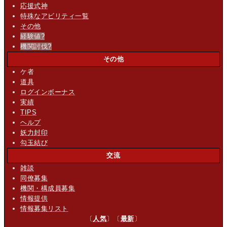
応援式神
特殊なアビリティ一覧
その他
経験値
?
機関討伐
?
その他
ケ者
道具
ログインボーナス
実績
TIPS
ヘルプ
妖力封印
勾玉結び
交流
雑談
同僚募集
機関・構成員募集
情報提供
情報募集リスト
〔
人気
〕〔
最新
〕