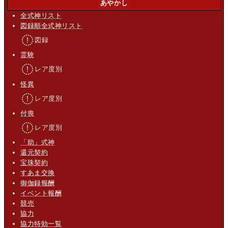
あやかし
全式神リスト
図録順全式神リスト
図録
霊験
レア度別
怪異
レア度別
付喪
レア度別
「助」式神
還元契約
宝珠契約
すあま交換
御伽録報酬
イベント報酬
競売
協力
協力特効一覧