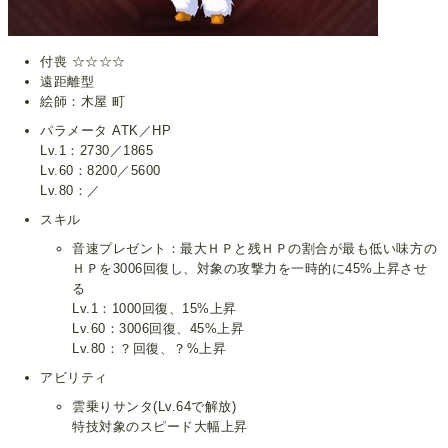
付喪 ☆☆☆☆
遠距離型
絵師：木屋 町
パラメータ ATK／HP
Lv.1：2730／1865
Lv.60：8200／5600
Lv.80：／
スキル
音速プレゼント：最大ＨＰと残ＨＰの割合が最も低い味方の
ＨＰを3006回復し、対象の攻撃力を一時的に45%上昇させ
る
Lv.1：1000回復、15%上昇
Lv.60：3006回復、45%上昇
Lv.80：？回復、？%上昇
アビリティ
雲乗りサンタ(Lv.64で解放)
特技対象のスピード大幅上昇