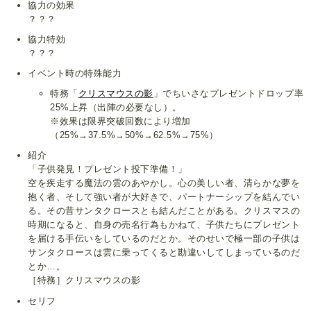
協力の効果
？？？
協力特効
？？？
イベント時の特殊能力
特務「
クリスマウスの影
」でちいさなプレゼントドロップ率
25%上昇（出陣の必要なし）。
※效果は限界突破回数により増加
（25%→37.5%→50%→62.5%→75%）
紹介
「子供発見！プレゼント投下準備！」
空を疾走する魔法の雲のあやかし。心の美しい者、清らかな夢を
抱く者、そして強い者が大好きで、パートナーシップを結んでい
る。その昔サンタクロースとも結んだことがある。クリスマスの
時期になると、自身の売名行為もかねて、子供たちにプレゼント
を届ける手伝いをしているのだとか。そのせいで極一部の子供は
サンタクロースは雲に乗ってくると勘違いしてしまっているのだ
とか…。
［特務］クリスマウスの影
セリフ