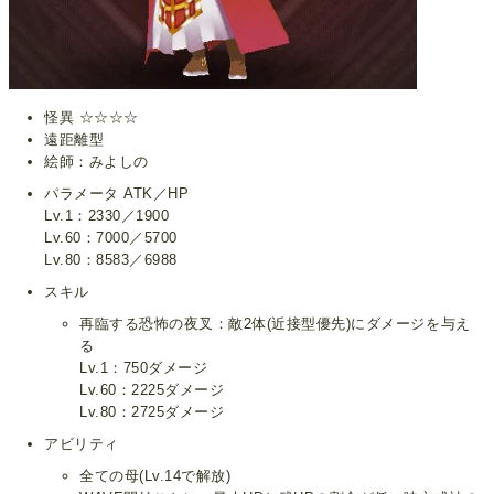
怪異 ☆☆☆☆
遠距離型
絵師：みよしの
パラメータ ATK／HP
Lv.1：2330／1900
Lv.60：7000／5700
Lv.80：8583／6988
スキル
再臨する恐怖の夜叉：敵2体(近接型優先)にダメージを与え
る
Lv.1：750ダメージ
Lv.60：2225ダメージ
Lv.80：2725ダメージ
アビリティ
全ての母(Lv.14で解放)