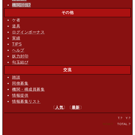
機関討伐
?
その他
ケ者
道具
ログインボーナス
実績
TIPS
ヘルプ
妖力封印
勾玉結び
交流
雑談
同僚募集
機関・構成員募集
情報提供
情報募集リスト
〔
人気
〕〔
最新
〕
T.
?
Y.
?
NOW.
?
TOTAL.
?