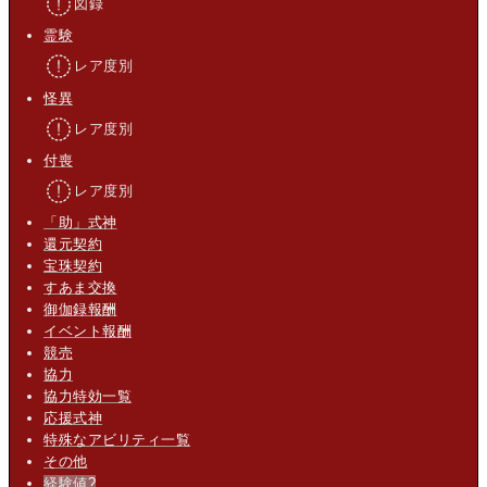
図録
霊験
レア度別
怪異
レア度別
付喪
レア度別
「助」式神
還元契約
宝珠契約
すあま交換
御伽録報酬
イベント報酬
競売
協力
協力特効一覧
応援式神
特殊なアビリティ一覧
その他
経験値
?