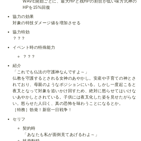
WAVE開始ごとに、最大HPと残HPの割合が低い味方式神の
HPを15%回復
協力の効果
対象の特技ダメージ値を増加させる
協力特効
？？？
イベント時の特殊能力
？？？
紹介
「これでも仏法の守護神なんですよ～」
仏教を守護するとされる女神のあやかし。安産や子育ての神とさ
れており、母親のようなポジションにいる。しかし一度起こると
夜叉となって対象を追いかけ回すため、絶対に怒らせてはいけな
いあやかしとされている。子供には夜叉化した姿を見せたがらな
い。怒らせた人曰く、真の恐怖を味わうことになるとか。
［特務］勃発！新宿一日戦争！
セリフ
契約時
「あなたも私が面倒見てあげるわよ～」
技発動時