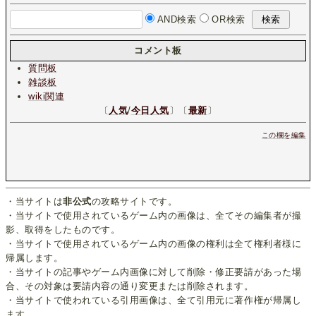
AND検索
OR検索
コメント板
質問板
雑談板
wiki関連
〔
人気
/
今日人気
〕〔
最新
〕
この欄を編集
・当サイトは
非公式
の攻略サイトです。
・当サイトで使用されているゲーム内の画像は、全てその編集者が撮
影、取得をしたものです。
・当サイトで使用されているゲーム内の画像の権利は全て権利者様に
帰属します。
・当サイトの記事やゲーム内画像に対して削除・修正要請があった場
合、その対象は要請内容の通り変更または削除されます。
・当サイトで使われている引用画像は、全て引用元に著作権が帰属し
ます。