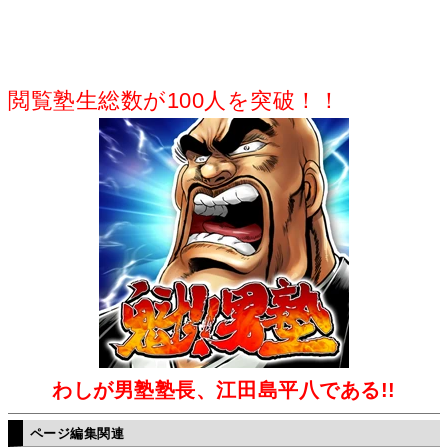
閲覧塾生総数が100人を突破！！
わしが男塾塾長、江田島平八である!!
ページ編集関連