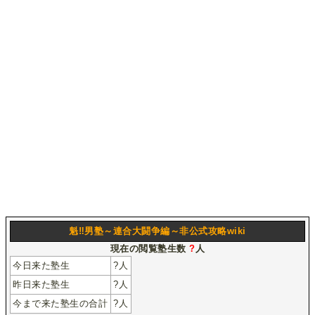
魁‼︎男塾～連合大闘争編～非公式攻略wiki
現在の閲覧塾生数
?
人
今日来た塾生
?
人
昨日来た塾生
?
人
今まで来た塾生の合計
?
人