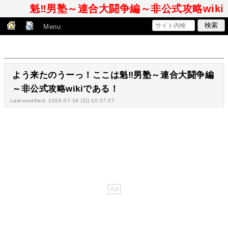
魁‼︎男塾～連合大闘争編～非公式攻略wiki
Menu
よう来たのうーっ！ここは魁‼︎男塾～連合大闘争編
～非公式攻略wikiである！
Last-modified: 2026-07-19 (日) 10:27:27