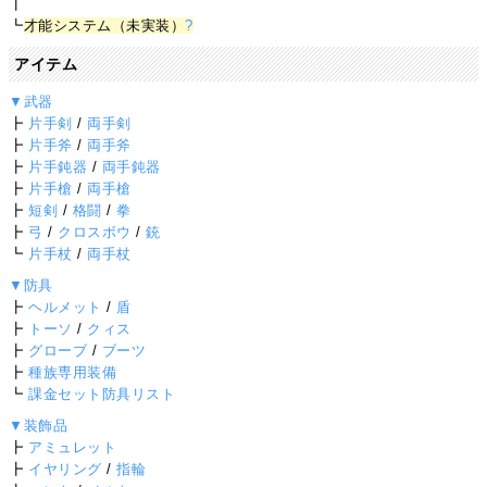
┃
┗
才能システム（未実装）
?
アイテム
▼武器
┣
片手剣
/
両手剣
┣
片手斧
/
両手斧
┣
片手鈍器
/
両手鈍器
┣
片手槍
/
両手槍
┣
短剣
/
格闘
/
拳
┣
弓
/
クロスボウ
/
銃
┗
片手杖
/
両手杖
▼防具
┣
ヘルメット
/
盾
┣
トーソ
/
クィス
┣
グローブ
/
ブーツ
┣
種族専用装備
┗
課金セット防具リスト
▼装飾品
┣
アミュレット
┣
イヤリング
/
指輪