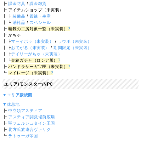
┣
課金防具
/
課金雑貨
┣ アイテムショップ（未実装）
┃┣
装備品
/
鍛錬・生産
┃┗
消耗品
/
スペシャル
┣
精錬の工房対象一覧（未実装）
?
┣ がちゃ
┃┣
マーイボゥ（未実装）
/
ラウボ（未実装）
┃┣
おてがる（未実装）
/
期間限定（未実装）
┃┣
デイリーがちゃ（未実装）
┃┗
金箱ガチャ（ロシア版）
?
┣
パンドラサーガ宝匣（未実装）
?
┗
マイレージ（未実装）
?
エリア/モンスター/NPC
▼エリア接続図
▼休息地
┣
中立領アスティア
┣
アスティア闘戯場前広場
┣
聖フェルシュタイン王国
┣
北方氏族連合ヴァリク
┗
ラトゥーガ帝国