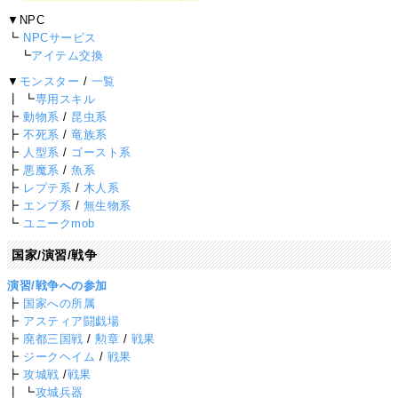
▼NPC
┗
NPCサービス
┗
アイテム交換
▼
モンスター
/
一覧
┃ ┗
専用スキル
┣
動物系
/
昆虫系
┣
不死系
/
竜族系
┣
人型系
/
ゴースト系
┣
悪魔系
/
魚系
┣
レプテ系
/
木人系
┣
エンブ系
/
無生物系
┗
ユニークmob
国家/演習/戦争
演習/戦争への参加
┣
国家への所属
┣
アスティア闘戯場
┣
廃都三国戦
/
勲章
/
戦果
┣
ジークヘイム
/
戦果
┣
攻城戦
/
戦果
┃ ┗
攻城兵器