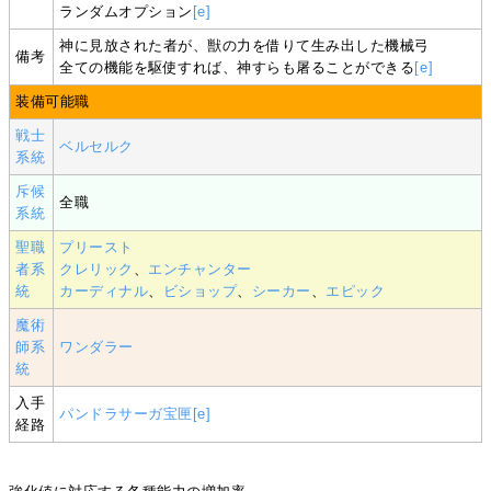
ランダムオプション
[e]
神に見放された者が、獣の力を借りて生み出した機械弓
備考
全ての機能を駆使すれば、神すらも屠ることができる
[e]
装備可能職
戦士
ベルセルク
系統
斥候
全職
系統
聖職
プリースト
者系
クレリック
、
エンチャンター
統
カーディナル
、
ビショップ
、
シーカー
、
エピック
魔術
師系
ワンダラー
統
入手
パンドラサーガ宝匣
[e]
経路