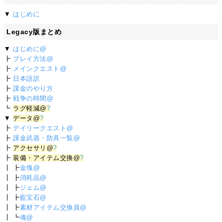
▼
はじめに
Legacy版まとめ
▼
はじめに@
┣
プレイ方法@
┣
メインクエスト@
┣
日本語訳
┣
課金のやり方
┣
戦争の時間@
┗
ラグ軽減@
?
▼
データ@
?
┣
デイリークエスト@
┣
課金武器・防具一覧@
┣
アクセサリ@
?
┣
装備・アイテム交換@
?
┃ ┣
金塊@
┃ ┣
消耗品@
┃ ┣
ジェム@
┃ ┣
藍宝石@
┃ ┣
素材アイテム交換員@
┃ ┗
魂@