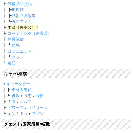
┣
装備品の強化
┃ ┣
鍛錬値
┃ ┣
武器防具改造
┃ ┗
魂システム
┣
生産（未実装）
?
┣
コーティング（未実装）
┣
騎乗戦闘
┃ ┗
軍馬
┣
コミュニティー
┃ ┗
クラン
┗
略語
キャラ/種族
▼キャラクター
┃┣
名誉＆爵位
┃┗
係数
/
状態
/
経験
┣
人間
/
エルフ
┣
ドワーフ
/
マイリーン
┗
エンキドゥ
/
ラピン
クエスト/国家所属/転職