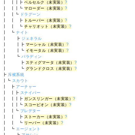
┃ ┃┃┣
ベルセルク（未実装）
?
┃ ┃┃┗
マローダー（未実装）
?
┃ ┃┗
ドラグーン
┃ ┃ ┣
トルーパー（未実装）
?
┃ ┃ ┗
チャリオット（未実装）
?
┃ ┗
ナイト
┃ ┣
ジェネラル
┃ ┃┣
マーシャル（未実装）
?
┃ ┃┗
イモータル（未実装）
?
┃ ┗
パラディン
┃ ┣
スティグマータ（未実装）
?
┃ ┗
グランドクロス（未実装）
?
┣
斥候系統
┃┗
スカウト
┃ ┣
アーチャー
┃ ┃┣
スナイパー
┃ ┃┃┣
ガンスリンガー（未実装）
?
┃ ┃┃┗
スコーピオン（未実装）
?
┃ ┃┗
プレデター
┃ ┃ ┣
ストーカー（未実装）
?
┃ ┃ ┗
リーバー（未実装）
?
┃ ┗
エージェント
┃ ┣
アサシン