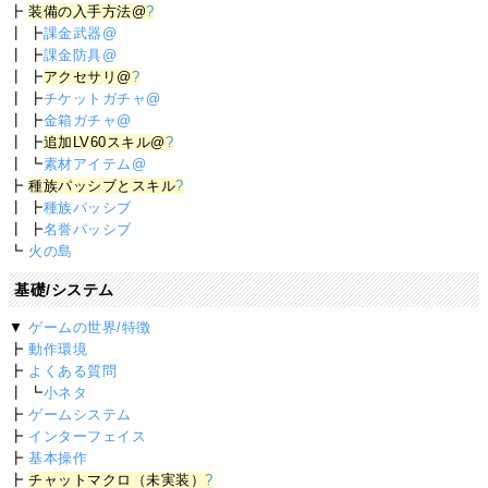
┣
装備の入手方法@
?
┃ ┣
課金武器@
┃ ┣
課金防具@
┃ ┣
アクセサリ@
?
┃ ┣
チケットガチャ@
┃ ┣
金箱ガチャ@
┃ ┣
追加LV60スキル@
?
┃ ┗
素材アイテム@
┣
種族パッシブとスキル
?
┃ ┣
種族パッシブ
┃ ┣
名誉パッシブ
┗
火の島
基礎/システム
▼
ゲームの世界/特徴
┣
動作環境
┣
よくある質問
┃ ┗
小ネタ
┣
ゲームシステム
┣
インターフェイス
┣
基本操作
┣
チャットマクロ（未実装）
?