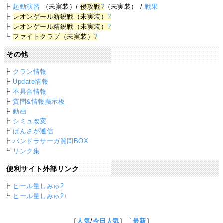
┣
起動演習
（未実装）/
侵攻戦
?
（未実装） /
戦果
┣
レオンゲール新鋭戦（未実装）
?
┣
レオンゲール精鋭戦（未実装）
?
┗
ファイトクラブ（未実装）
?
その他
┣
クラン情報
┣
Update情報
┣
不具合情報
┣
質問&情報掲示板
┣
動画
┣
シミュ改変
┣
ぱんさが通信
┣
パンドラサーガ質問BOX
┗
リンク集
便利サイト外部リンク
┣
ヒール量しみゅ2
┗
ヒール量しみゅ2+
〔
人気
/
今日人気
〕〔
最新
〕