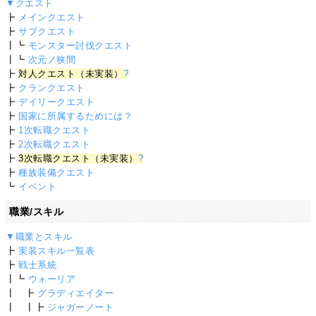
▼クエスト
┣
メインクエスト
┣
サブクエスト
┃┗
モンスター討伐クエスト
┃┗
次元ノ狭間
┣
対人クエスト（未実装）
?
┣
クランクエスト
┣
デイリークエスト
┣
国家に所属するためには？
┣
1次転職クエスト
┣
2次転職クエスト
┣
3次転職クエスト（未実装）
?
┣
種族装備クエスト
┗
イベント
職業/スキル
▼職業とスキル
┣
実装スキル一覧表
┣
戦士系統
┃┗
ウォーリア
┃ ┣
グラディエイター
┃ ┃┣
ジャガーノート