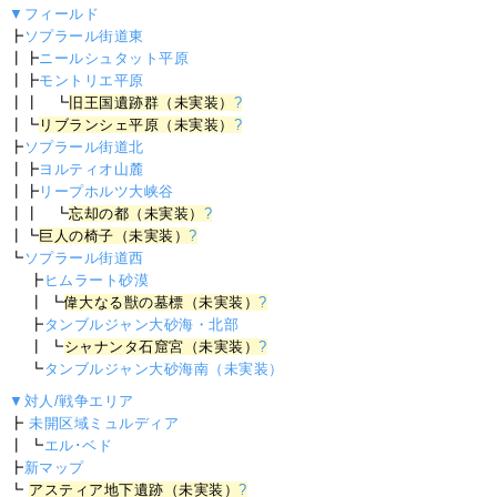
▼フィールド
┣
ソプラール街道東
┃┣
ニールシュタット平原
┃┣
モントリエ平原
┃┃ ┗
旧王国遺跡群（未実装）
?
┃┗
リブランシェ平原（未実装）
?
┣
ソプラール街道北
┃┣
ヨルティオ山麓
┃┣
リープホルツ大峡谷
┃┃ ┗
忘却の都（未実装）
?
┃┗
巨人の椅子（未実装）
?
┗
ソプラール街道西
┣
ヒムラート砂漠
┃ ┗
偉大なる獣の墓標（未実装）
?
┣
タンブルジャン大砂海・北部
┃ ┗
シャナンタ石窟宮（未実装）
?
┗
タンブルジャン大砂海南（未実装）
▼対人/戦争エリア
┣
未開区域ミュルディア
┃ ┗
エル･ベド
┣
新マップ
┗
アスティア地下遺跡（未実装）
?