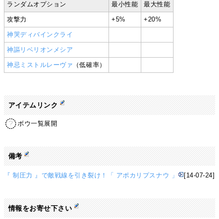
ランダムオプション
最小性能
最大性能
攻撃力
+5%
+20%
神哭ディバインクライ
神謳リベリオンメシア
神忌ミストルレーヴァ
（低確率）
アイテムリンク
ボウ一覧展開
備考
『 制圧力 』で敵戦線を引き裂け！「 アポカリプスナウ 」
[14-07-24]
情報をお寄せ下さい