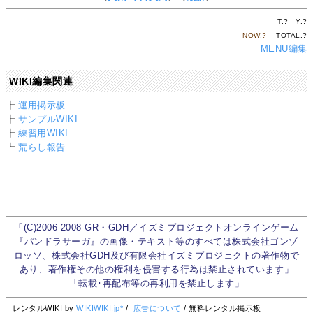
T.
?
Y.
?
NOW.
?
TOTAL.
?
MENU編集
WIKI編集関連
┣
運用掲示板
┣
サンプルWIKI
┣
練習用WIKI
┗
荒らし報告
「(C)2006-2008 GR・GDH／イズミプロジェクトオンラインゲーム
『パンドラサーガ』の画像・テキスト等のすべては株式会社ゴンゾ
ロッソ、株式会社GDH及び有限会社イズミプロジェクトの著作物で
あり、著作権その他の権利を侵害する行為は禁止されています」
「転載･再配布等の再利用を禁止します」
レンタルWIKI by
WIKIWIKI.jp*
/
広告について
/ 無料レンタル掲示板