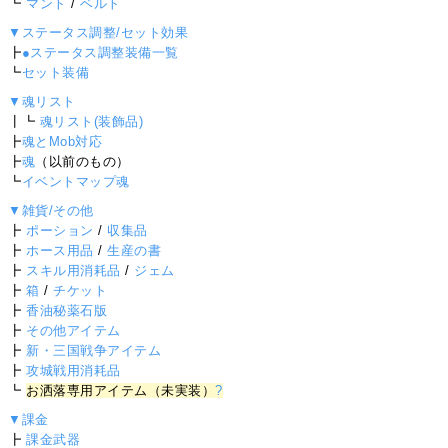
┗
マント
/
ベルト
▼ステータス調整/セット効果
┣
●ステータス調整装備一覧
┗
セット装備
▼魂リスト
┃┗
魂リスト(装飾品)
┣
魂とMob対応
┣
魂
（以前のもの）
┗
イベントマップ魂
▼雑貨/その他
┣
ポーション
/
収集品
┣
ホース用品
/
生産の書
┣
スキル用消耗品
/
ジェム
┣
箱
/
チケット
┣
香油秘薬石版
┣
その他アイテム
┣
新・三国戦争アイテム
┣
攻城戦用消耗品
┗
お洒落専用アイテム（未実装）
?
▼課金
┣
課金武器