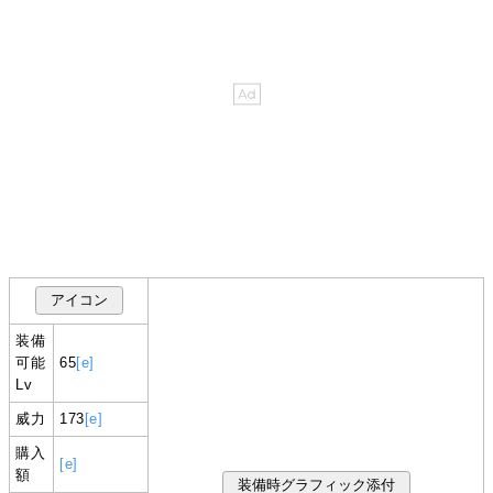
装備
可能
65
[e]
Lv
威力
173
[e]
購入
[e]
額