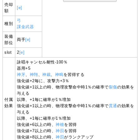
売却
[e]
額
弓
種別
課金武器
装備
両手
[e]
部位
slot
2
[e]
詠唱キャンセル耐性-100％
器用+5
神牙
、
神翔
、
神裁
、
神鳴
を習得する
強化値+2毎に、攻撃力+3％
強化値+1以上の時、物理攻撃命中時1％の確率で
裂傷
の効果を
与える
付属
以降、+1毎に確率が1％増加
効果
強化値+1以上の時、物理攻撃命中時1％の確率で
貫通
の効果を
与える
以降、+1毎に確率が1％増加
強化値+6以上の時、
神槍
を習得
強化値+7以上の時、
神罰
を習得
強化値+8以上の時、
神罰
がランクアップ