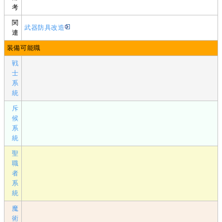
考
関
武器防具改造
連
装備可能職
戦
士
系
統
斥
候
系
統
聖
職
者
系
統
魔
術