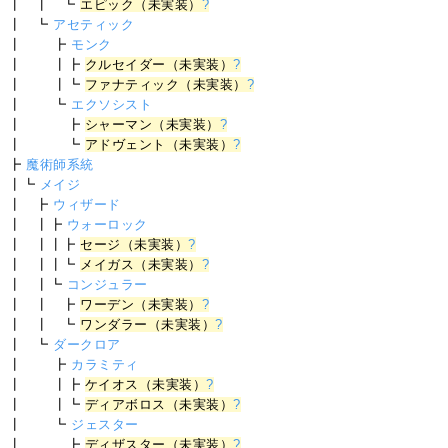
┃ ┃ ┗
エピック（未実装）
?
┃ ┗
アセティック
┃ ┣
モンク
┃ ┃┣
クルセイダー（未実装）
?
┃ ┃┗
ファナティック（未実装）
?
┃ ┗
エクソシスト
┃ ┣
シャーマン（未実装）
?
┃ ┗
アドヴェント（未実装）
?
┣
魔術師系統
┃┗
メイジ
┃ ┣
ウィザード
┃ ┃┣
ウォーロック
┃ ┃┃┣
セージ（未実装）
?
┃ ┃┃┗
メイガス（未実装）
?
┃ ┃┗
コンジュラー
┃ ┃ ┣
ワーデン（未実装）
?
┃ ┃ ┗
ワンダラー（未実装）
?
┃ ┗
ダークロア
┃ ┣
カラミティ
┃ ┃┣
ケイオス（未実装）
?
┃ ┃┗
ディアボロス（未実装）
?
┃ ┗
ジェスター
┃ ┣
ディザスター（未実装）
?