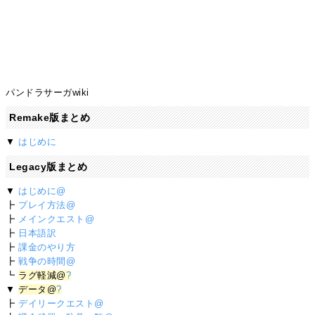
パンドラサーガwiki
Remake版まとめ
▼
はじめに
Legacy版まとめ
▼
はじめに@
┣
プレイ方法@
┣
メインクエスト@
┣
日本語訳
┣
課金のやり方
┣
戦争の時間@
┗
ラグ軽減@
?
▼
データ@
?
┣
デイリークエスト@