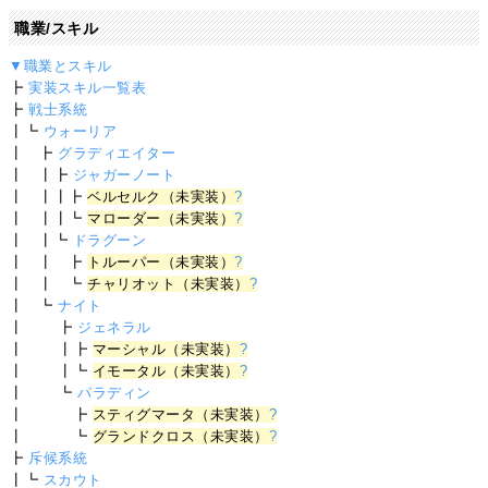
職業/スキル
▼職業とスキル
┣
実装スキル一覧表
┣
戦士系統
┃┗
ウォーリア
┃ ┣
グラディエイター
┃ ┃┣
ジャガーノート
┃ ┃┃┣
ベルセルク（未実装）
?
┃ ┃┃┗
マローダー（未実装）
?
┃ ┃┗
ドラグーン
┃ ┃ ┣
トルーパー（未実装）
?
┃ ┃ ┗
チャリオット（未実装）
?
┃ ┗
ナイト
┃ ┣
ジェネラル
┃ ┃┣
マーシャル（未実装）
?
┃ ┃┗
イモータル（未実装）
?
┃ ┗
パラディン
┃ ┣
スティグマータ（未実装）
?
┃ ┗
グランドクロス（未実装）
?
┣
斥候系統
┃┗
スカウト