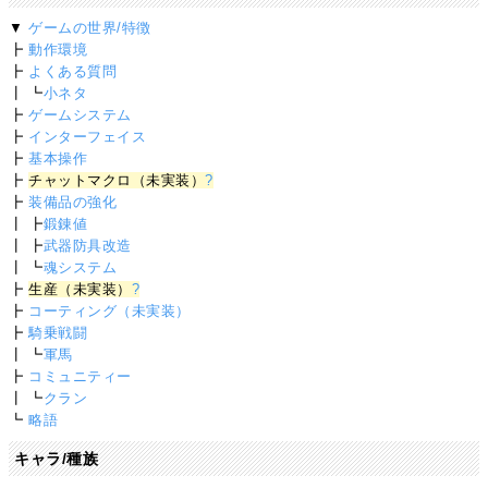
▼
ゲームの世界/特徴
┣
動作環境
┣
よくある質問
┃ ┗
小ネタ
┣
ゲームシステム
┣
インターフェイス
┣
基本操作
┣
チャットマクロ（未実装）
?
┣
装備品の強化
┃ ┣
鍛錬値
┃ ┣
武器防具改造
┃ ┗
魂システム
┣
生産（未実装）
?
┣
コーティング（未実装）
┣
騎乗戦闘
┃ ┗
軍馬
┣
コミュニティー
┃ ┗
クラン
┗
略語
キャラ/種族