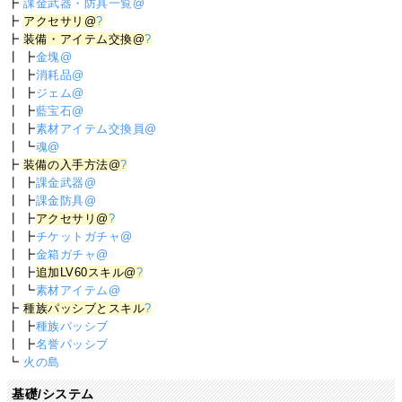
┣
課金武器・防具一覧@
┣
アクセサリ@
?
┣
装備・アイテム交換@
?
┃ ┣
金塊@
┃ ┣
消耗品@
┃ ┣
ジェム@
┃ ┣
藍宝石@
┃ ┣
素材アイテム交換員@
┃ ┗
魂@
┣
装備の入手方法@
?
┃ ┣
課金武器@
┃ ┣
課金防具@
┃ ┣
アクセサリ@
?
┃ ┣
チケットガチャ@
┃ ┣
金箱ガチャ@
┃ ┣
追加LV60スキル@
?
┃ ┗
素材アイテム@
┣
種族パッシブとスキル
?
┃ ┣
種族パッシブ
┃ ┣
名誉パッシブ
┗
火の島
基礎/システム