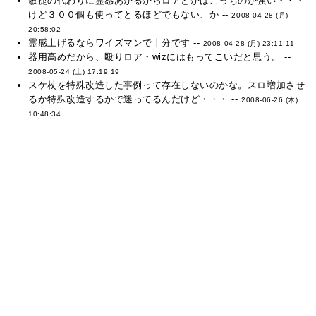
敏捷の代わりに霊感あがるからロアとかはこっちのが強い・・・
けど３００個も使ってとるほどでもない、か --
2008-04-28 (月)
20:58:02
霊感上げるならワイズマンで十分です --
2008-04-28 (月) 23:11:11
器用高めだから、殴りロア・wizにはもってこいだと思う。 --
2008-05-24 (土) 17:19:19
スケ杖を特殊改造した事例って存在しないのかな。スロ増加させ
るか特殊改造するかで迷ってるんだけど・・・ --
2008-06-26 (木)
10:48:34