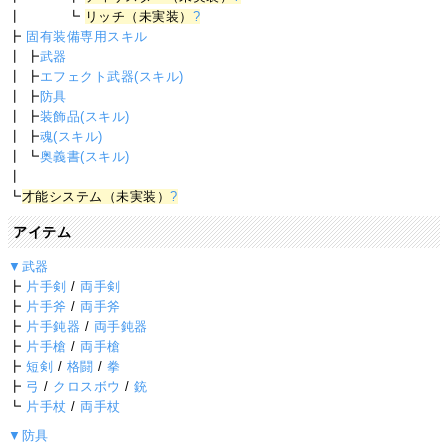
┃ ┗
リッチ（未実装）
?
┣
固有装備専用スキル
┃ ┣
武器
┃ ┣
エフェクト武器(スキル)
┃ ┣
防具
┃ ┣
装飾品(スキル)
┃ ┣
魂(スキル)
┃ ┗
奥義書(スキル)
┃
┗
才能システム（未実装）
?
アイテム
▼武器
┣
片手剣
/
両手剣
┣
片手斧
/
両手斧
┣
片手鈍器
/
両手鈍器
┣
片手槍
/
両手槍
┣
短剣
/
格闘
/
拳
┣
弓
/
クロスボウ
/
銃
┗
片手杖
/
両手杖
▼防具