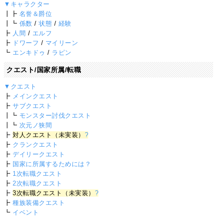
▼キャラクター
┃┣
名誉＆爵位
┃┗
係数
/
状態
/
経験
┣
人間
/
エルフ
┣
ドワーフ
/
マイリーン
┗
エンキドゥ
/
ラピン
クエスト/国家所属/転職
▼クエスト
┣
メインクエスト
┣
サブクエスト
┃┗
モンスター討伐クエスト
┃┗
次元ノ狭間
┣
対人クエスト（未実装）
?
┣
クランクエスト
┣
デイリークエスト
┣
国家に所属するためには？
┣
1次転職クエスト
┣
2次転職クエスト
┣
3次転職クエスト（未実装）
?
┣
種族装備クエスト
┗
イベント