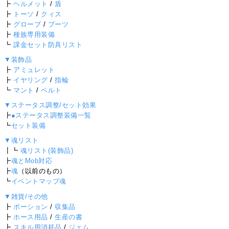
┣
ヘルメット
/
盾
┣
トーソ
/
クィス
┣
グローブ
/
ブーツ
┣
種族専用装備
┗
課金セット防具リスト
▼装飾品
┣
アミュレット
┣
イヤリング
/
指輪
┗
マント
/
ベルト
▼ステータス調整/セット効果
┣
●ステータス調整装備一覧
┗
セット装備
▼魂リスト
┃┗
魂リスト(装飾品)
┣
魂とMob対応
┣
魂
（以前のもの）
┗
イベントマップ魂
▼雑貨/その他
┣
ポーション
/
収集品
┣
ホース用品
/
生産の書
┣
スキル用消耗品
/
ジェム