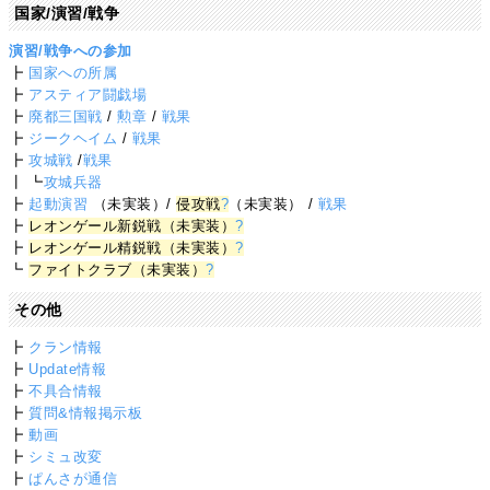
国家/演習/戦争
演習/戦争への参加
┣
国家への所属
┣
アスティア闘戯場
┣
廃都三国戦
/
勲章
/
戦果
┣
ジークヘイム
/
戦果
┣
攻城戦
/
戦果
┃ ┗
攻城兵器
┣
起動演習
（未実装）/
侵攻戦
?
（未実装） /
戦果
┣
レオンゲール新鋭戦（未実装）
?
┣
レオンゲール精鋭戦（未実装）
?
┗
ファイトクラブ（未実装）
?
その他
┣
クラン情報
┣
Update情報
┣
不具合情報
┣
質問&情報掲示板
┣
動画
┣
シミュ改変
┣
ぱんさが通信