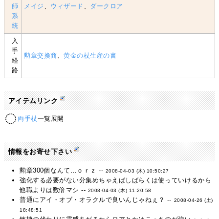
師
メイジ
、
ウィザード
、
ダークロア
系
統
入
手
勲章交換商
、
黄金の杖生産の書
経
路
アイテムリンク
両手杖
一覧展開
情報をお寄せ下さい
勲章300個なんて…ｏｒｚ --
2008-04-03 (木) 10:50:27
強化する必要がない分集めちゃえばしばらくは使っていけるから
他職よりは数倍マシ --
2008-04-03 (木) 11:20:58
普通にアイ・オブ・オラクルで良いんじゃねぇ？ --
2008-04-26 (土)
18:48:51