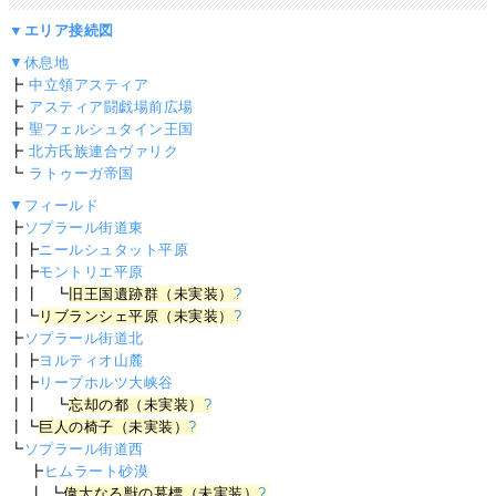
▼エリア接続図
▼休息地
┣
中立領アスティア
┣
アスティア闘戯場前広場
┣
聖フェルシュタイン王国
┣
北方氏族連合ヴァリク
┗
ラトゥーガ帝国
▼フィールド
┣
ソプラール街道東
┃┣
ニールシュタット平原
┃┣
モントリエ平原
┃┃ ┗
旧王国遺跡群（未実装）
?
┃┗
リブランシェ平原（未実装）
?
┣
ソプラール街道北
┃┣
ヨルティオ山麓
┃┣
リープホルツ大峡谷
┃┃ ┗
忘却の都（未実装）
?
┃┗
巨人の椅子（未実装）
?
┗
ソプラール街道西
┣
ヒムラート砂漠
┃ ┗
偉大なる獣の墓標（未実装）
?