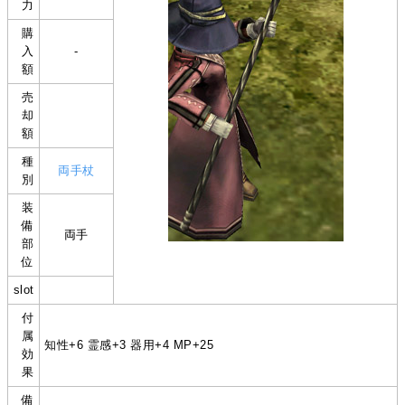
力
購
入
-
額
売
却
額
種
両手杖
別
装
備
両手
部
位
slot
付
属
知性+6 霊感+3 器用+4 MP+25
効
果
備