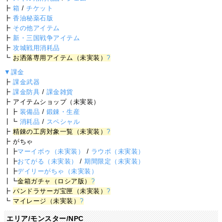
┣
箱
/
チケット
┣
香油秘薬石版
┣
その他アイテム
┣
新・三国戦争アイテム
┣
攻城戦用消耗品
┗
お洒落専用アイテム（未実装）
?
▼課金
┣
課金武器
┣
課金防具
/
課金雑貨
┣ アイテムショップ（未実装）
┃┣
装備品
/
鍛錬・生産
┃┗
消耗品
/
スペシャル
┣
精錬の工房対象一覧（未実装）
?
┣ がちゃ
┃┣
マーイボゥ（未実装）
/
ラウボ（未実装）
┃┣
おてがる（未実装）
/
期間限定（未実装）
┃┣
デイリーがちゃ（未実装）
┃┗
金箱ガチャ（ロシア版）
?
┣
パンドラサーガ宝匣（未実装）
?
┗
マイレージ（未実装）
?
エリア/モンスター/NPC