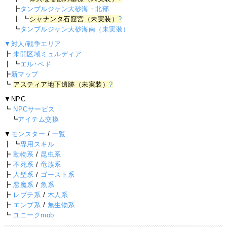
┣
タンブルジャン大砂海・北部
┃ ┗
シャナンタ石窟宮（未実装）
?
┗
タンブルジャン大砂海南（未実装）
▼対人/戦争エリア
┣
未開区域ミュルディア
┃ ┗
エル･ベド
┣
新マップ
┗
アスティア地下遺跡（未実装）
?
▼NPC
┗
NPCサービス
┗
アイテム交換
▼
モンスター
/
一覧
┃ ┗
専用スキル
┣
動物系
/
昆虫系
┣
不死系
/
竜族系
┣
人型系
/
ゴースト系
┣
悪魔系
/
魚系
┣
レプテ系
/
木人系
┣
エンブ系
/
無生物系
┗
ユニークmob