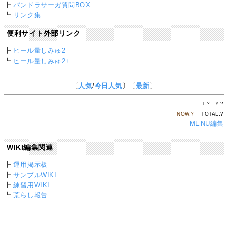
┣
パンドラサーガ質問BOX
┗
リンク集
便利サイト外部リンク
┣
ヒール量しみゅ2
┗
ヒール量しみゅ2+
〔
人気
/
今日人気
〕〔
最新
〕
T.
?
Y.
?
NOW.
?
TOTAL.
?
MENU編集
WIKI編集関連
┣
運用掲示板
┣
サンプルWIKI
┣
練習用WIKI
┗
荒らし報告