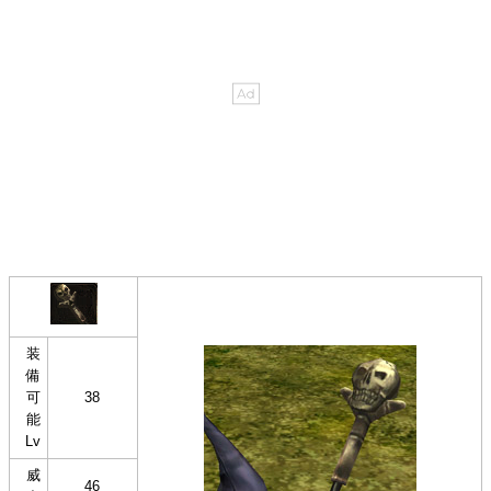
装
備
可
38
能
Lv
威
46