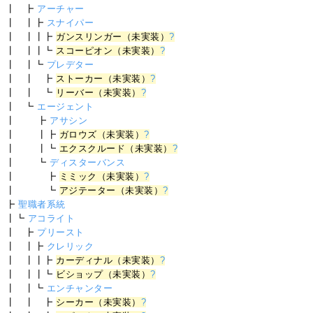
┃ ┣
アーチャー
┃ ┃┣
スナイパー
┃ ┃┃┣
ガンスリンガー（未実装）
?
┃ ┃┃┗
スコーピオン（未実装）
?
┃ ┃┗
プレデター
┃ ┃ ┣
ストーカー（未実装）
?
┃ ┃ ┗
リーバー（未実装）
?
┃ ┗
エージェント
┃ ┣
アサシン
┃ ┃┣
ガロウズ（未実装）
?
┃ ┃┗
エクスクルード（未実装）
?
┃ ┗
ディスターバンス
┃ ┣
ミミック（未実装）
?
┃ ┗
アジテーター（未実装）
?
┣
聖職者系統
┃┗
アコライト
┃ ┣
プリースト
┃ ┃┣
クレリック
┃ ┃┃┣
カーディナル（未実装）
?
┃ ┃┃┗
ビショップ（未実装）
?
┃ ┃┗
エンチャンター
┃ ┃ ┣
シーカー（未実装）
?