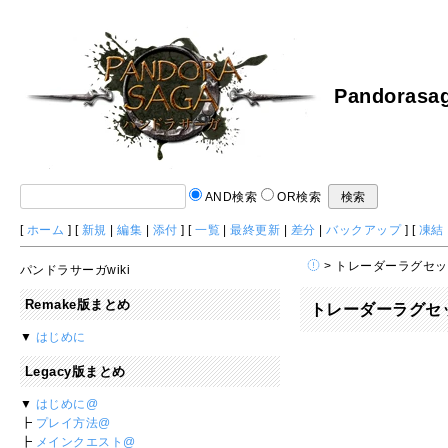
Pandorasag
AND検索
OR検索
[
ホーム
] [
新規
|
編集
|
添付
] [
一覧
|
最終更新
|
差分
|
バックアップ
] [
凍結
> トレーダーラグセ
パンドラサーガwiki
Remake版まとめ
トレーダーラグセ
▼
はじめに
Legacy版まとめ
▼
はじめに@
┣
プレイ方法@
┣
メインクエスト@