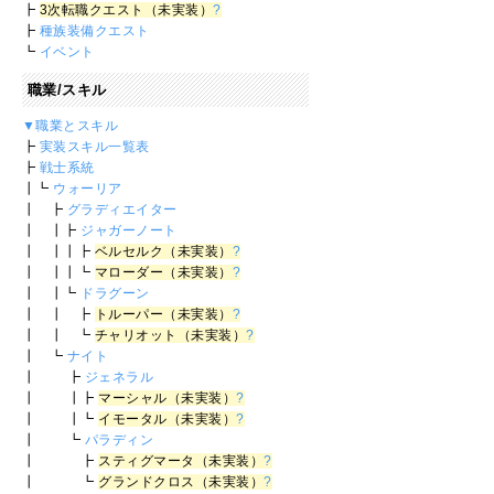
┣
3次転職クエスト（未実装）
?
┣
種族装備クエスト
┗
イベント
職業/スキル
▼職業とスキル
┣
実装スキル一覧表
┣
戦士系統
┃┗
ウォーリア
┃ ┣
グラディエイター
┃ ┃┣
ジャガーノート
┃ ┃┃┣
ベルセルク（未実装）
?
┃ ┃┃┗
マローダー（未実装）
?
┃ ┃┗
ドラグーン
┃ ┃ ┣
トルーパー（未実装）
?
┃ ┃ ┗
チャリオット（未実装）
?
┃ ┗
ナイト
┃ ┣
ジェネラル
┃ ┃┣
マーシャル（未実装）
?
┃ ┃┗
イモータル（未実装）
?
┃ ┗
パラディン
┃ ┣
スティグマータ（未実装）
?
┃ ┗
グランドクロス（未実装）
?