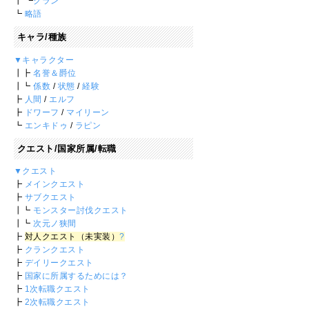
┃ ┗
クラン
┗
略語
キャラ/種族
▼キャラクター
┃┣
名誉＆爵位
┃┗
係数
/
状態
/
経験
┣
人間
/
エルフ
┣
ドワーフ
/
マイリーン
┗
エンキドゥ
/
ラピン
クエスト/国家所属/転職
▼クエスト
┣
メインクエスト
┣
サブクエスト
┃┗
モンスター討伐クエスト
┃┗
次元ノ狭間
┣
対人クエスト（未実装）
?
┣
クランクエスト
┣
デイリークエスト
┣
国家に所属するためには？
┣
1次転職クエスト
┣
2次転職クエスト