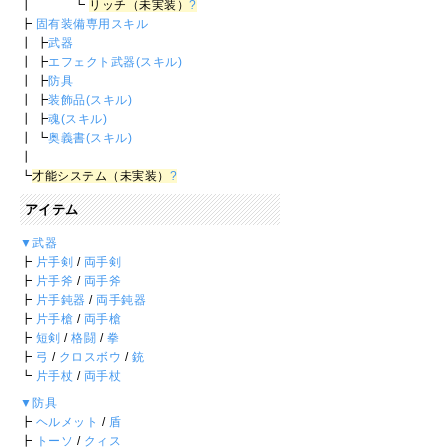
┃ ┗
リッチ（未実装）
?
┣
固有装備専用スキル
┃ ┣
武器
┃ ┣
エフェクト武器(スキル)
┃ ┣
防具
┃ ┣
装飾品(スキル)
┃ ┣
魂(スキル)
┃ ┗
奥義書(スキル)
┃
┗
才能システム（未実装）
?
アイテム
▼武器
┣
片手剣
/
両手剣
┣
片手斧
/
両手斧
┣
片手鈍器
/
両手鈍器
┣
片手槍
/
両手槍
┣
短剣
/
格闘
/
拳
┣
弓
/
クロスボウ
/
銃
┗
片手杖
/
両手杖
▼防具
┣
ヘルメット
/
盾
┣
トーソ
/
クィス