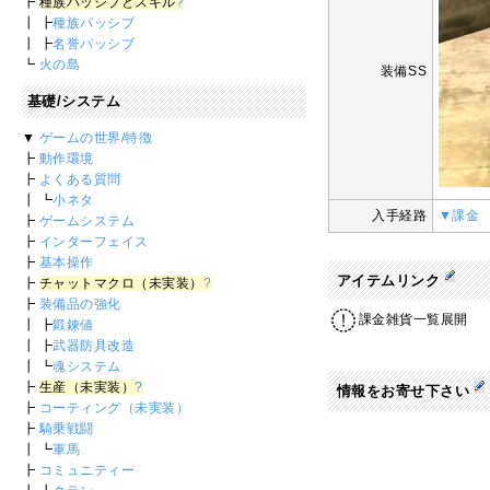
┣
種族パッシブとスキル
?
┃ ┣
種族パッシブ
┃ ┣
名誉パッシブ
┗
火の島
装備SS
基礎/システム
▼
ゲームの世界/特徴
┣
動作環境
┣
よくある質問
┃ ┗
小ネタ
入手経路
▼課金
┣
ゲームシステム
┣
インターフェイス
┣
基本操作
アイテムリンク
┣
チャットマクロ（未実装）
?
┣
装備品の強化
課金雑貨一覧展開
┃ ┣
鍛錬値
┃ ┣
武器防具改造
┃ ┗
魂システム
┣
生産（未実装）
?
情報をお寄せ下さい
┣
コーティング（未実装）
┣
騎乗戦闘
┃ ┗
軍馬
┣
コミュニティー