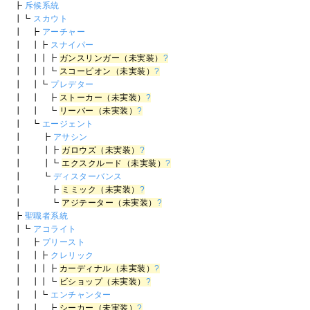
┣
斥候系統
┃┗
スカウト
┃ ┣
アーチャー
┃ ┃┣
スナイパー
┃ ┃┃┣
ガンスリンガー（未実装）
?
┃ ┃┃┗
スコーピオン（未実装）
?
┃ ┃┗
プレデター
┃ ┃ ┣
ストーカー（未実装）
?
┃ ┃ ┗
リーバー（未実装）
?
┃ ┗
エージェント
┃ ┣
アサシン
┃ ┃┣
ガロウズ（未実装）
?
┃ ┃┗
エクスクルード（未実装）
?
┃ ┗
ディスターバンス
┃ ┣
ミミック（未実装）
?
┃ ┗
アジテーター（未実装）
?
┣
聖職者系統
┃┗
アコライト
┃ ┣
プリースト
┃ ┃┣
クレリック
┃ ┃┃┣
カーディナル（未実装）
?
┃ ┃┃┗
ビショップ（未実装）
?
┃ ┃┗
エンチャンター
┃ ┃ ┣
シーカー（未実装）
?