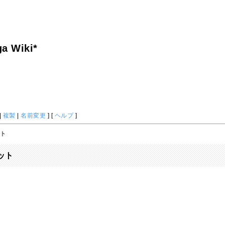
a Wiki*
|
複製
|
名前変更
] [
ヘルプ
]
ット
ット