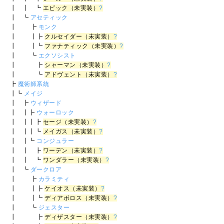
┃ ┃ ┗
エピック（未実装）
?
┃ ┗
アセティック
┃ ┣
モンク
┃ ┃┣
クルセイダー（未実装）
?
┃ ┃┗
ファナティック（未実装）
?
┃ ┗
エクソシスト
┃ ┣
シャーマン（未実装）
?
┃ ┗
アドヴェント（未実装）
?
┣
魔術師系統
┃┗
メイジ
┃ ┣
ウィザード
┃ ┃┣
ウォーロック
┃ ┃┃┣
セージ（未実装）
?
┃ ┃┃┗
メイガス（未実装）
?
┃ ┃┗
コンジュラー
┃ ┃ ┣
ワーデン（未実装）
?
┃ ┃ ┗
ワンダラー（未実装）
?
┃ ┗
ダークロア
┃ ┣
カラミティ
┃ ┃┣
ケイオス（未実装）
?
┃ ┃┗
ディアボロス（未実装）
?
┃ ┗
ジェスター
┃ ┣
ディザスター（未実装）
?