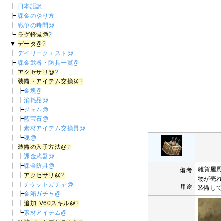
┣
日本語訳
┣
課金のやり方
┣
戦争の時間@
┗
ラグ軽減@
?
▼
データ@
?
┣
デイリークエスト@
┣
課金武器・防具一覧@
┣
アクセサリ@
?
┣
装備・アイテム交換@
?
┃ ┣
金塊@
┃ ┣
消耗品@
┃ ┣
ジェム@
┃ ┣
藍宝石@
┃ ┣
素材アイテム交換員@
┃ ┗
魂@
┣
装備の入手方法@
?
┃ ┣
課金武器@
┃ ┣
課金防具@
雑貨屋
備考
┃ ┣
アクセサリ@
?
物が売
┃ ┣
チケットガチャ@
用途
装備し
┃ ┣
金箱ガチャ@
┃ ┣
追加LV60スキル@
?
┃ ┗
素材アイテム@