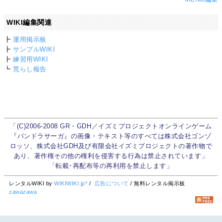
WIKI編集関連
┣
運用掲示板
┣
サンプルWIKI
┣
練習用WIKI
┗
荒らし報告
「(C)2006-2008 GR・GDH／イズミプロジェクトオンラインゲーム
『パンドラサーガ』の画像・テキスト等のすべては株式会社ゴンゾ
ロッソ、株式会社GDH及び有限会社イズミプロジェクトの著作物で
あり、著作権その他の権利を侵害する行為は禁止されています」
「転載･再配布等の再利用を禁止します」
レンタルWIKI by
WIKIWIKI.jp*
/
広告について
/ 無料レンタル掲示板
zawazawa