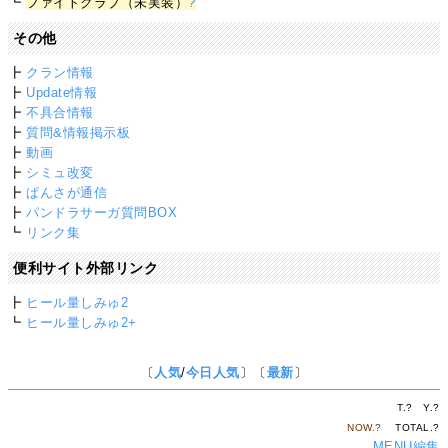
┗
ファイトクラブ（未実装）
?
その他
┣
クラン情報
┣
Update情報
┣
不具合情報
┣
質問&情報掲示板
┣
動画
┣
シミュ改変
┣
ぱんさが通信
┣
パンドラサーガ質問BOX
┗
リンク集
便利サイト外部リンク
┣
ヒール量しみゅ2
┗
ヒール量しみゅ2+
〔
人気
/
今日人気
〕〔
最新
〕
T.
?
Y.
?
NOW.
?
TOTAL.
?
MENU編集