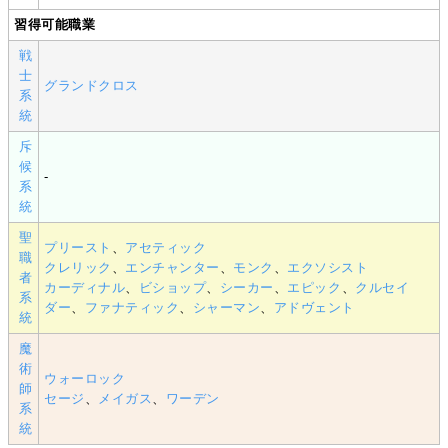
習得可能職業
戦
士
グランドクロス
系
統
斥
候
-
系
統
聖
プリースト
、
アセティック
職
クレリック
、
エンチャンター
、
モンク
、
エクソシスト
者
カーディナル
、
ビショップ
、
シーカー
、
エピック
、
クルセイ
系
ダー
、
ファナティック
、
シャーマン
、
アドヴェント
統
魔
術
ウォーロック
師
セージ
、
メイガス
、
ワーデン
系
統