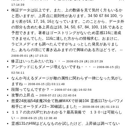
17:14:39
検証データは以上です。また、上の数値を見て気付く方もいるか
と思いますが、上昇点に規則性があります。34 50 67 84 100, つ
まり差が16, 17, 16, 16となっています。このことから、データ外
の部分も含めた各上昇点は18, 34, 50, 67, 84, 100, 116.であると
予想できます。著者はゴーストリングがないため霊感116に達成
できませんでした。116に達した方からの情報求む。おまけに、
ラピスメディオも調べたんですがちょっとした発見がありまし
た。あちらの項にて書き込みますので興味のある方はどうぞ。 --
2008-05-01 (木) 17:15:21
修正はいったみたいだね・・ --
2008-05-29 (木) 23:37:29
アンデッドにもダメージ増えないですね・・・ --
2008-06-15 (日)
02:54:11
なんか与えるダメージが敵の属性に関わらず一律になった気がし
ますね --
2008-06-15 (日) 03:11:49
段階ってなんですか？ --
2008-07-04 (金) 16:02:56
攻撃の上昇点 --
2008-07-22 (火) 22:40:04
慈愛24祝福54祓魔26全て熟練MAXで祈祷104 霊感117からパワメ
相手にオーラダメ23～30確認しました --
2008-08-06 (水) 01:19:11
１１７の次のUPだれかわかる？最高装備で １３０↑は可能らし
い --
2008-09-15 (月) 12:38:40
霊感131のHWはどんなものか試したけど、上昇値は調べてない