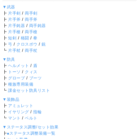
▼武器
┣
片手剣
/
両手剣
┣
片手斧
/
両手斧
┣
片手鈍器
/
両手鈍器
┣
片手槍
/
両手槍
┣
短剣
/
格闘
/
拳
┣
弓
/
クロスボウ
/
銃
┗
片手杖
/
両手杖
▼防具
┣
ヘルメット
/
盾
┣
トーソ
/
クィス
┣
グローブ
/
ブーツ
┣
種族専用装備
┗
課金セット防具リスト
▼装飾品
┣
アミュレット
┣
イヤリング
/
指輪
┗
マント
/
ベルト
▼ステータス調整/セット効果
┣
●ステータス調整装備一覧