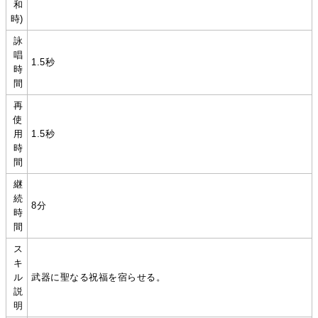
和
時)
詠
唱
1.5秒
時
間
再
使
用
1.5秒
時
間
継
続
8分
時
間
ス
キ
ル
武器に聖なる祝福を宿らせる。
説
明