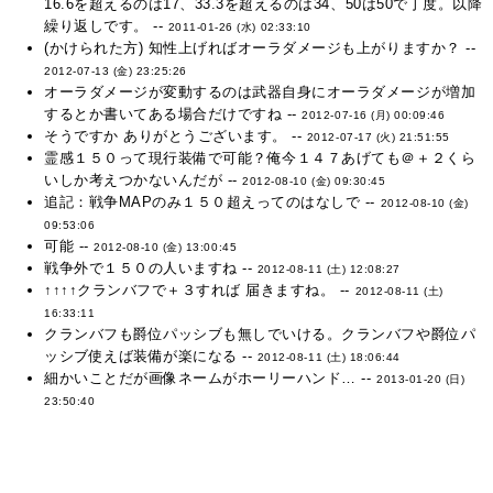
16.6を超えるのは17、33.3を超えるのは34、50は50で丁度。以降
繰り返しです。 --
2011-01-26 (水) 02:33:10
(かけられた方) 知性上げればオーラダメージも上がりますか？ --
2012-07-13 (金) 23:25:26
オーラダメージが変動するのは武器自身にオーラダメージが増加
するとか書いてある場合だけですね --
2012-07-16 (月) 00:09:46
そうですか ありがとうございます。 --
2012-07-17 (火) 21:51:55
霊感１５０って現行装備で可能？俺今１４７あげても＠＋２くら
いしか考えつかないんだが --
2012-08-10 (金) 09:30:45
追記：戦争MAPのみ１５０超えってのはなしで --
2012-08-10 (金)
09:53:06
可能 --
2012-08-10 (金) 13:00:45
戦争外で１５０の人いますね --
2012-08-11 (土) 12:08:27
↑↑↑↑クランバフで＋３すれば 届きますね。 --
2012-08-11 (土)
16:33:11
クランバフも爵位パッシブも無しでいける。クランバフや爵位パ
ッシブ使えば装備が楽になる --
2012-08-11 (土) 18:06:44
細かいことだが画像ネームがホーリーハンド… --
2013-01-20 (日)
23:50:40