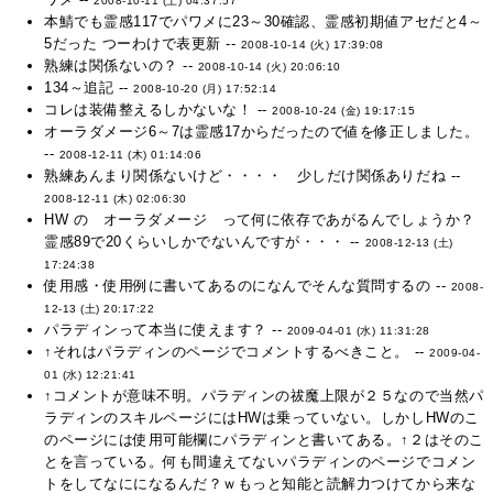
2008-10-11 (土) 04:37:57
本鯖でも霊感117でパワメに23～30確認、霊感初期値アセだと4～
5だった つーわけで表更新 --
2008-10-14 (火) 17:39:08
熟練は関係ないの？ --
2008-10-14 (火) 20:06:10
134～追記 --
2008-10-20 (月) 17:52:14
コレは装備整えるしかないな！ --
2008-10-24 (金) 19:17:15
オーラダメージ6～7は霊感17からだったので値を修正しました。
--
2008-12-11 (木) 01:14:06
熟練あんまり関係ないけど・・・・ 少しだけ関係ありだね --
2008-12-11 (木) 02:06:30
HW の オーラダメージ って何に依存であがるんでしょうか？
霊感89で20くらいしかでないんですが・・・ --
2008-12-13 (土)
17:24:38
使用感・使用例に書いてあるのになんでそんな質問するの --
2008-
12-13 (土) 20:17:22
パラディンって本当に使えます？ --
2009-04-01 (水) 11:31:28
↑それはパラディンのページでコメントするべきこと。 --
2009-04-
01 (水) 12:21:41
↑コメントが意味不明。パラディンの祓魔上限が２５なので当然パ
ラディンのスキルページにはHWは乗っていない。しかしHWのこ
のページには使用可能欄にパラディンと書いてある。↑２はそのこ
とを言っている。何も間違えてないパラディンのページでコメン
トをしてなにになるんだ？ｗもっと知能と読解力つけてから来な