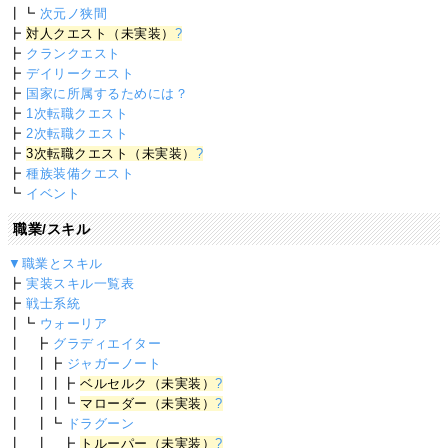
┃┗
次元ノ狭間
┣
対人クエスト（未実装）
?
┣
クランクエスト
┣
デイリークエスト
┣
国家に所属するためには？
┣
1次転職クエスト
┣
2次転職クエスト
┣
3次転職クエスト（未実装）
?
┣
種族装備クエスト
┗
イベント
職業/スキル
▼職業とスキル
┣
実装スキル一覧表
┣
戦士系統
┃┗
ウォーリア
┃ ┣
グラディエイター
┃ ┃┣
ジャガーノート
┃ ┃┃┣
ベルセルク（未実装）
?
┃ ┃┃┗
マローダー（未実装）
?
┃ ┃┗
ドラグーン
┃ ┃ ┣
トルーパー（未実装）
?