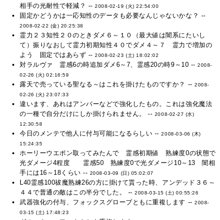
相手の光耐性で軽減？ --
2008-02-19 (火) 22:54:00
固定かどうかは一応知性のデータも必要なんじゃないかな？ --
2008-02-22 (金) 20:25:38
霊力２３知性２０のときダメ６～１０（最大値は闇系にたいし
て）振りなおして霊力初期知性４０でダメ４～７ 霊力で増加の
よう 固定ではあらず --
2008-02-23 (土) 18:02:02
対ラルヴァ 霊感6の時追加ダメ6～7、霊感20の時9～10 --
2008-
02-26 (火) 02:16:59
露天で売っている聖なる～はこれを掛けたものですか？ --
2008-
02-26 (火) 23:07:33
違います、あれはアンバーなどで強化したもの。これは強化魔法
の一種で自分だけにしか掛けられません。 --
2008-02-27 (水)
12:30:58
今日のメンテで他人に付与可能になるらしい --
2008-03-06 (木)
15:24:35
ホーリーウエポン取ってみたんで 霊感初期値 熟練度0の状態で
光ダメージ4程度 霊感50 熟練度0で光ダメージ10～13 闇相
手には16～18くらい --
2008-03-09 (日) 05:02:07
L40霊感100祓魔熟練26の方に掛けて貰った時、アンデッド３６～
４４で普通の敵はこの半分でした。 --
2008-03-15 (土) 00:55:26
武器強化の付与、フォックスグローブともに重複します --
2008-
03-15 (土) 17:48:23