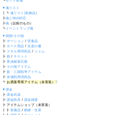
┗
セット装備
▼魂リスト
┃┗
魂リスト(装飾品)
┣
魂とMob対応
┣
魂
（以前のもの）
┗
イベントマップ魂
▼雑貨/その他
┣
ポーション
/
収集品
┣
ホース用品
/
生産の書
┣
スキル用消耗品
/
ジェム
┣
箱
/
チケット
┣
香油秘薬石版
┣
その他アイテム
┣
新・三国戦争アイテム
┣
攻城戦用消耗品
┗
お洒落専用アイテム（未実装）
?
▼課金
┣
課金武器
┣
課金防具
/
課金雑貨
┣ アイテムショップ（未実装）
┃┣
装備品
/
鍛錬・生産