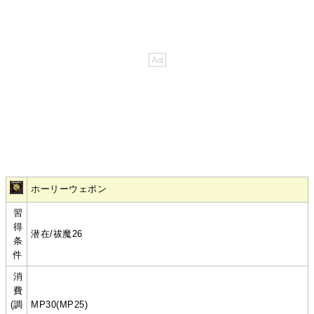
ホーリーウェポン
習
得
潜在/祓魔26
条
件
消
費
(調
MP30(MP25)