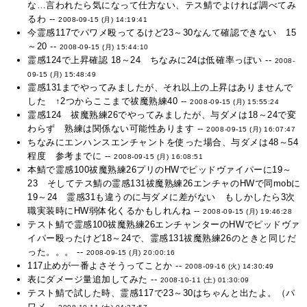
な…言われたら気になって仕方ない、テス鯖でよければ調べてみ
るわ --
2008-09-15 (月) 14:19:41
今霊感117でパワメ殴ってるけど23～30なんて確認できない 15
～20 --
2008-09-15 (月) 15:44:10
霊感124で上昇確認 18～24 ちなみに24は低確率っぽい --
2008-
09-15 (月) 15:48:49
霊感131までやってみましたが、それ以上の上昇はありませんで
した ↑2つからここまで祓魔熟練40 --
2008-09-15 (月) 15:55:24
霊感124 祓魔熟練26でやってみましたが、与ダメは18～24で変
わらず 熟練は関係ない可能性あります --
2008-09-15 (月) 16:07:47
ちなみにエンハンスエンチャントを使った場合、与ダメは48～54
程度 参考までに --
2008-09-15 (月) 16:08:51
本鯖で霊感100祓魔熟練26プリのHWでピッドヴァイパーに19～
23 そしてテス鯖の霊感131祓魔熟練26エンチャのHWで同mobに
19～24 霊感31も違うのに与ダメに差がない もしかしたら3次
職実装時にHW弱体化くるかもしれんね --
2008-09-15 (月) 19:46:28
テスト鯖で霊感100祓魔熟練26エンチャンターのHWでピッドヴァ
イパー殴ったけど18～24で、霊感131祓魔熟練26のときと同じだ
った。。。 --
2008-09-15 (月) 20:00:16
117止めが一番よさそうってことか --
2008-09-16 (火) 14:30:49
表にダメージ量追加してみた --
2008-10-11 (土) 01:30:09
テスト鯖で試した時、霊感117で23～30はちゃんと出たよ。（パ
ワメ --