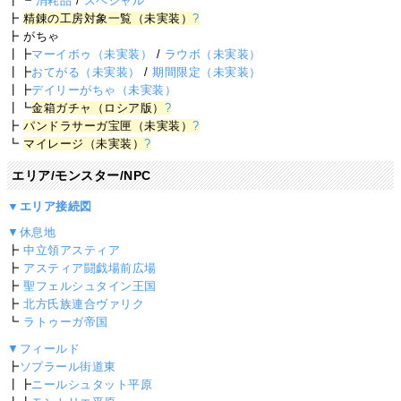
┃┗
消耗品
/
スペシャル
┣
精錬の工房対象一覧（未実装）
?
┣ がちゃ
┃┣
マーイボゥ（未実装）
/
ラウボ（未実装）
┃┣
おてがる（未実装）
/
期間限定（未実装）
┃┣
デイリーがちゃ（未実装）
┃┗
金箱ガチャ（ロシア版）
?
┣
パンドラサーガ宝匣（未実装）
?
┗
マイレージ（未実装）
?
エリア/モンスター/NPC
▼エリア接続図
▼休息地
┣
中立領アスティア
┣
アスティア闘戯場前広場
┣
聖フェルシュタイン王国
┣
北方氏族連合ヴァリク
┗
ラトゥーガ帝国
▼フィールド
┣
ソプラール街道東
┃┣
ニールシュタット平原