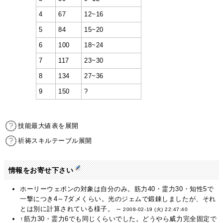
4
67
12~16
5
84
15~20
6
100
18~24
7
117
23~30
8
134
27~36
9
150
?
技能最大値表を展開
祈祷スキルテーブル展開
情報をお寄せ下さい
ホーリーウェポンの対象は自分のみ。筋力40・霊力30・知性5で
一撃につき4～7ダメくらい。光のジェムで鍛錬しましたが、それ
とは別に計算されている様子。 --
2008-02-19 (火) 22:47:40
↑筋力30・霊力6でも同じくらいでした。どうやら威力完全固定で