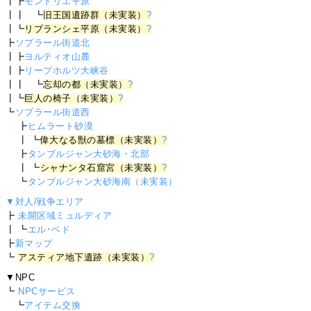
┃┣
モントリエ平原
┃┃ ┗
旧王国遺跡群（未実装）
?
┃┗
リブランシェ平原（未実装）
?
┣
ソプラール街道北
┃┣
ヨルティオ山麓
┃┣
リープホルツ大峡谷
┃┃ ┗
忘却の都（未実装）
?
┃┗
巨人の椅子（未実装）
?
┗
ソプラール街道西
┣
ヒムラート砂漠
┃ ┗
偉大なる獣の墓標（未実装）
?
┣
タンブルジャン大砂海・北部
┃ ┗
シャナンタ石窟宮（未実装）
?
┗
タンブルジャン大砂海南（未実装）
▼対人/戦争エリア
┣
未開区域ミュルディア
┃ ┗
エル･ベド
┣
新マップ
┗
アスティア地下遺跡（未実装）
?
▼NPC
┗
NPCサービス
┗
アイテム交換