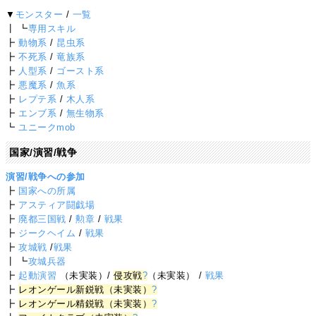
▼
モンスター
/
一覧
┃ ┗
専用スキル
┣
動物系
/
昆虫系
┣
不死系
/
竜族系
┣
人型系
/
ゴースト系
┣
悪魔系
/
魚系
┣
レプテ系
/
木人系
┣
エンブ系
/
無生物系
┗
ユニークmob
国家/演習/戦争
演習/戦争への参加
┣
国家への所属
┣
アスティア闘戯場
┣
廃都三国戦
/
勲章
/
戦果
┣
ジークヘイム
/
戦果
┣
攻城戦
/
戦果
┃ ┗
攻城兵器
┣
起動演習
（未実装）/
侵攻戦
?
（未実装） /
戦果
┣
レオンゲール新鋭戦（未実装）
?
┣
レオンゲール精鋭戦（未実装）
?