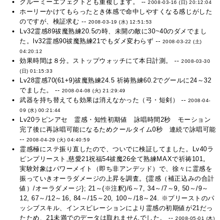
グルーミーエフェクトとも重複します。 --
2008-03-16 (日) 20:12:04
ホーリーかけてもらったとき体感で命中しやすくなる感じがした
のですが、検証求む --
2008-03-19 (水) 12:51:53
Lv32霊感89祓魔熟練20.5の時、未開の敵に30~40のダメでまし
た。lv32霊感90祓魔熟練21でもダメ変わらず --
2008-03-22 (土)
04:20:12
効果時間は８分。ストップウォッチにて本日計測。 --
2008-03-30
(日) 01:15:33
Lv28霊感70(61+9)祓魔熟練24.5 祈祷熟練60.2でグールに24～32
でました。 --
2008-04-08 (火) 21:29:49
武器を持ち替えても効果は消えなかった（弓・短剣） --
2008-04-
09 (水) 00:21:44
Lv20ラピンアセ 霊感・知性初期値 詠唱時間2秒 モーション
完了後に再詠唱可能になるためクールタイム0秒 連続で詠唱可能
--
2008-04-29 (火) 04:40:59
霊感極にステ振り直したので、ついでに検証してました。Lv40ラ
ピンプリースト,慈愛21祝福54祓魔26全て熟練MAXで祈祷101。
実験対象はパワーメイト（即ち非アンデッド）で、徐々に霊感を
振っていきオーラダメージの上昇を調査。{霊感（補正込みの合計
値）/オーラダメージ}; 21～(※注釈)/6～7, 34～/7～9, 50～/9～
12, 67～/12～16, 84～/15～20, 100～/18～24. ※プリーストのパ
ッシブスキル、インスピレーションにより霊感の初期値が21だっ
たため、21未満でのデータは取れませんでした。 --
2008-05-01 (木)