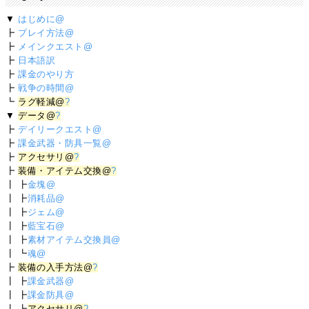
▼
はじめに@
┣
プレイ方法@
┣
メインクエスト@
┣
日本語訳
┣
課金のやり方
┣
戦争の時間@
┗
ラグ軽減@
?
▼
データ@
?
┣
デイリークエスト@
┣
課金武器・防具一覧@
┣
アクセサリ@
?
┣
装備・アイテム交換@
?
┃ ┣
金塊@
┃ ┣
消耗品@
┃ ┣
ジェム@
┃ ┣
藍宝石@
┃ ┣
素材アイテム交換員@
┃ ┗
魂@
┣
装備の入手方法@
?
┃ ┣
課金武器@
┃ ┣
課金防具@
┃ ┣
アクセサリ@
?