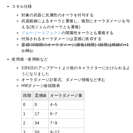
スキル仕様
対象の武器に光属性のオーラを付与する
武器鍛錬によるオーラと重複し、個別にオーラダメージを与
える(光ジェムのオーラとも重複)
グルーミーエフェクト
の闇属性オーラとも重複する
付加されるオーラダメージは霊感に依存する
霊感/10段階のオーラダメージ(最低1段階) 1段階は精錬の+1
と同じ
使用感・使用例など
3月6日のアップデートより他のキャラクターにかけられるよ
うになりました
オーラダメージ計算式、ダメージ情報など求む
HWダメージ値段階表
段階
霊感値
オーラダメージ量
0
0
4~5
1
17
6~7
2
34
7~9
3
50
9~12