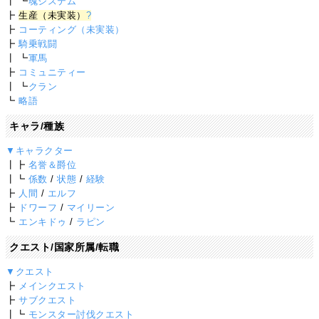
┃ ┗
魂システム
┣
生産（未実装）
?
┣
コーティング（未実装）
┣
騎乗戦闘
┃ ┗
軍馬
┣
コミュニティー
┃ ┗
クラン
┗
略語
キャラ/種族
▼キャラクター
┃┣
名誉＆爵位
┃┗
係数
/
状態
/
経験
┣
人間
/
エルフ
┣
ドワーフ
/
マイリーン
┗
エンキドゥ
/
ラピン
クエスト/国家所属/転職
▼クエスト
┣
メインクエスト
┣
サブクエスト
┃┗
モンスター討伐クエスト