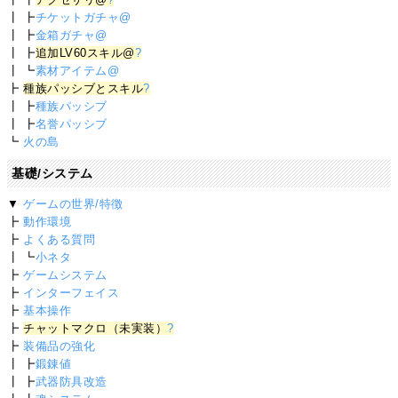
┃ ┣
チケットガチャ@
┃ ┣
金箱ガチャ@
┃ ┣
追加LV60スキル@
?
┃ ┗
素材アイテム@
┣
種族パッシブとスキル
?
┃ ┣
種族パッシブ
┃ ┣
名誉パッシブ
┗
火の島
基礎/システム
▼
ゲームの世界/特徴
┣
動作環境
┣
よくある質問
┃ ┗
小ネタ
┣
ゲームシステム
┣
インターフェイス
┣
基本操作
┣
チャットマクロ（未実装）
?
┣
装備品の強化
┃ ┣
鍛錬値
┃ ┣
武器防具改造