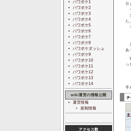
パワポケ1
引
パワポケ2
一
パワポケ3
主
パワポケ4
た
パワポケ5
そ
パワポケ6
パワポケ7
パワポケ8
パワポケダッシュ
あ
パワポケ9
後
パワポケ10
っ
パワポケ11
パワポケ12
パワポケ13
『
パワポケ14
手
wiki運営の情報公開
チ
運営情報
規制情報
主
アクセス数