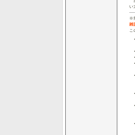
虎
い
※
雑
こ