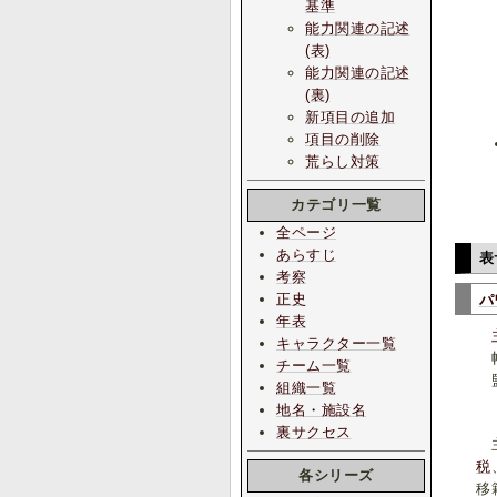
基準
能力関連の記述
(表)
能力関連の記述
(裏)
新項目の追加
項目の削除
荒らし対策
カテゴリ一覧
全ページ
あらすじ
表
考察
正史
パ
年表
キャラクター一覧
帽
チーム一覧
監
組織一覧
地名・施設名
裏サクセス
主
税
各シリーズ
移