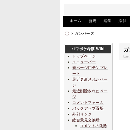
[
ホーム
|
新規
|
編集
|
添付
> ガンバーズ
パワポケ考察 Wiki
ガ
トップページ
Last
メニューバー
新ページ用テンプレ
ート
最近更新されたペー
ジ
最近削除されたペー
ジ
コメントフォーム
バックアップ置場
外部リンク
総合意見交換所
コメントの削除