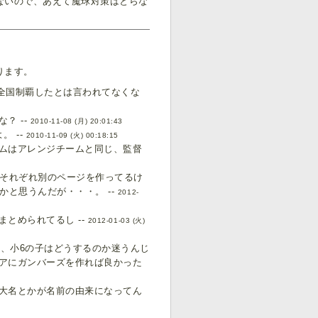
ないので、あえて魔球対策はとらな
ります。
、全国制覇したとは言われてなくな
？ --
2010-11-08 (月) 20:01:43
 --
2010-11-09 (火) 00:18:15
ムはアレンジチームと同じ、監督
はそれぞれ別のページを作ってるけ
と思うんだが・・・。 --
2012-
とめられてるし --
2012-01-03 (火)
て、小6の子はどうするのか迷うんじ
アにガンバーズを作れば良かった
大名とかが名前の由来になってん