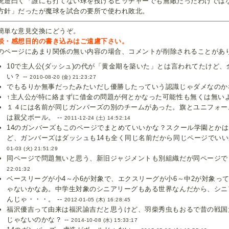
造曰く「誰にも打てない球を投げるピッチャーでも無敵だったわけでは
方針」だったが魔球を試合の要所で使われ敗北。
簡単な意見交換にどうぞ。
談・感想目的の書き込みはご遠慮下さい。
のページにあまり関係の無い内容の場合、コメントが削除されることがあ
10で主人公(ダッシュ)の代が「黄金期を築いた」とは言われてたけど
い？ --
2010-08-20 (金) 21:23:27
でもるりか無事だったみたいだし優勝したっていう認識じゃダメなのかな
↑主人公が特に絡まずに借金の問題が何とかなった可能性も無くは無いよ。
１４には名前が同じガンバーズの別のチームがあった。旗とユニフォー
は親父ボール。 --
2011-12-24 (土) 14:52:14
14のガンバーズもこのページでまとめていいかな？スクール学園とか
ど、ガンバーズはダッシュも14も全く同じ名前だから同じページでいいか
01-03 (火) 21:51:29
同ページで問題無いと思う、新旧ジャジメントも別組織だが同ページでま
22:01:32
ベースリーグが小4～小6が対象で、エクスリーグが小6～中2が対象っ
ゃないかなあ。中学生対象のシニアリーグもある世界なんだから、シニ
んじゃ・・・。 --
2012-01-05 (木) 16:28:45
福沢優吉って由来は福沢諭吉だと思うけど、羽柴秀虫もおるで昔の戦国
じゃないのかな？ --
2014-10-08 (水) 15:33:17