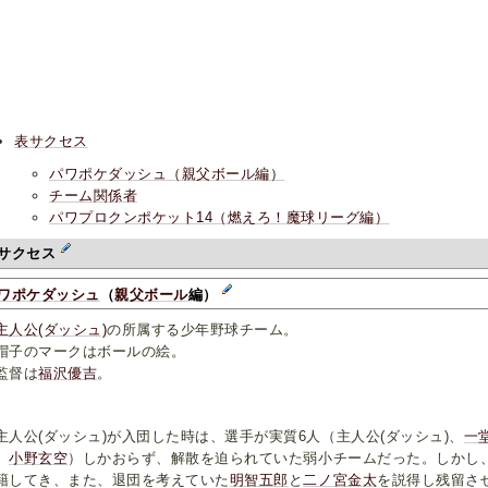
表サクセス
パワポケダッシュ（親父ボール編）
チーム関係者
パワプロクンポケット14（燃えろ！魔球リーグ編）
サクセス
ワポケダッシュ
（
親父ボール
編）
主人公(ダッシュ)
の所属する少年野球チーム。
子のマークはボールの絵。
督は
福沢優吉
。
人公(ダッシュ)が入団した時は、選手が実質6人（主人公(ダッシュ)、
一
、
小野玄空
）しかおらず、解散を迫られていた弱小チームだった。しかし
籍してき、また、退団を考えていた
明智五郎
と
二ノ宮金太
を説得し残留さ