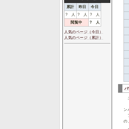
累計
昨日
今日
?
人
?
人
?
人
閲覧中
?
人
人気のページ（今日）
人気のページ（累計）
パ
エ
『
ン
フ
の