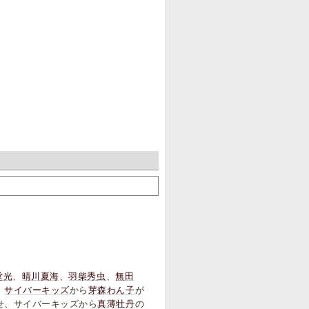
堂光
、
晴川夏海
、
羽柴秀虫
、
無田
、
サイバーキッズ
から
芽森わん子
が
せ、サイバーキッズから
真薄牡丹
の