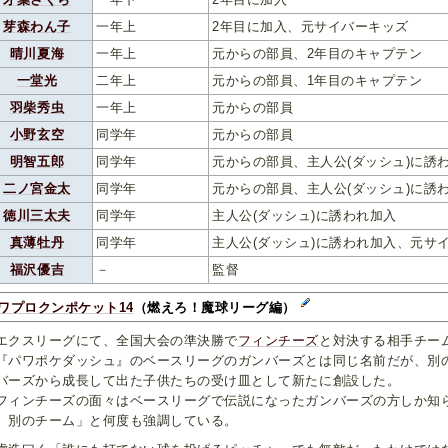
芽森わん子
一年上
2年目に加入、元サイバーキッズ
晴川夏海
一年上
元からの部員、2年目のキャプテン
一堂光
二年上
元からの部員、1年目のキャプテン
羽柴秀虫
一年上
元からの部員
小野玄空
同学年
元からの部員
明智五郎
同学年
元からの部員、主人公(ダッシュ)に誘
二ノ宮金太
同学年
元からの部員、主人公(ダッシュ)に誘
徳川三太夫
同学年
主人公(ダッシュ)に誘われ加入
真薄牡丹
同学年
主人公(ダッシュ)に誘われ加入、元サ
福沢優吉
－
監督
ワプロクンポケット14
（燃えろ！魔球リーグ編）
クスリーグにて、全国大会の準決勝で
フィンチーズ
と対決する相手チー
パワポケダッシュ』のベースリーグのガンバーズとは同じ名前だが、別
バーズから成長して出た子供たちの受け皿として新たに創設した。
ィンチーズの面々はベースリーグで伝説になったガンバーズの方しか知
、別のチーム」と何度も強調している。