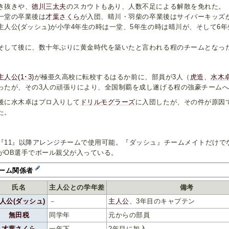
き抜きや、
徳川三太夫
のスカウトもあり、人数不足による解散を免れた。
堂の卒業後は
才葉さくら
が入団、晴川・羽柴の卒業後はサイバーキッズ
人公(ダッシュ)が小学4年生の時は一堂、5年生の時は晴川が、そして6
。
して後に、数十年ぶりに黄金時代を築いたと言われる程のチームとなっ
主人公(1･3)
が極亜久高校に転校するはるか前に、部員が3人（
虎造
、
水木
ったが、その3人の頑張りにより、全国制覇を成し遂げる程の強豪チーム
に水木卓はプロ入りして
ドリルモグラーズ
に入団したが、その件が原因
た。
11』以降アレンジチームで使用可能。『ダッシュ』チームメイトだけで
がOB選手でボール親父が入っている。
ーム関係者
氏名
主人公との学年差
備考
人公(ダッシュ)
－
主人公
、3年目のキャプテン
無田税
同学年
元からの部員
才葉さくら
一年下
2年目に加入