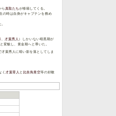
から
真取たち
が移籍してくる。
年生の時は自身がキャプテンを務め
た。
卓
、
才葉秀人
）しかいない暗黒期が
へと変貌し、黄金期へと導いた。
で才葉秀人に暗い影を落としてしま
なく
才葉零人
と
比奈鳥青空
等の好敵