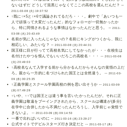
ないはずだ どうして混黒じゃなくてここの高校を選んだんだ？ --
2011-03-08 (火) 19:37:52
↑既に↑×5と↑×6で議論されてるだろ・・・。劇中で「あいつも一
人で頑張って大変だったんだ」的なフォローが一切無かったか
ら、特に同情されるような事情はなかったんだと思う。 --
2011-
03-08 (火) 20:43:49
名前が気に入ったんじゃないの？名前にキングがつくから、我に
相応しい、みたいな？ --
2011-03-08 (火) 20:44:31
国王様に目が行ってて高校名気にしてなかったが・・・在校生は
名付けたやつを恨んでもいいだろこの高校名・・・ --
2011-03-08
(火) 20:49:03
↑高校名なんて入学する前から分かるんだからそんなの覚悟の上だ
ろ。親から一方的に名づけられた国王とは全然違う。 --
2011-03-
09 (水) 00:25:35
↑正義学園とスクール学園高校の例を思い出そうか --
2011-03-09
(水) 07:49:28
↑いや、↑↑では国王とは違う事を言いたかったんだが。それに正
義学園は敬遠をブーイングされたから、スクールは磯達が(多分)
在学中に合併したから不満だったんだろうし、入学前じゃ覚悟で
きないよ。 --
2011-03-09 (水) 09:14:53
一番で出ればいいのに --
2011-03-16 (水) 23:29:27
公式サイトでデビルスターズ行き決定だと --
2011-03-17 (木)