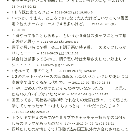
モッチーみたいに４番固定にしときゃよかったのにな --
2011-06-
23 (木) 17:50:32
↑もう既に出てるけど --
2011-06-23 (木) 19:06:40
↑マジか、すまん。ところできになったんだけどこいつって９番固
定？他のチームはエースで４番多いけど。 --
2011-06-23 (木)
19:20:15
４番やってることもあるよ、というか９番はスタッフにとって想
定外だと思う --
2011-06-23 (木) 20:47:33
調子が悪い時に９番 炎上も調子悪い時９番。 スタッフしっか
りしてーーー --
2011-06-25 (土) 15:12:01
試合前は威張ってるのに、調子悪い時は出場さえしない奴よりマ
シ・・・・ --
2011-09-25 (日) 11:45:25
↑それって、誰のこと？ --
2011-09-26 (月) 14:56:05
1２のネットセイバースの氏原高彦（ぶれいぶ）か？いやあいつは
高確率で出てくるか…代打で。 --
2011-10-02 (日) 00:22:43
↑↑や、ごめんパワポケだとそんなやついなかったね・・・と思っ
たら↑のブレイブがいたなｗｗ --
2011-10-02 (日) 00:33:47
国王ってさ、高校名の話の時 それなりの覚悟は云々、って感じの
話してなかったか？ つまりちょっとは、いやだったんじゃ？ --
2012-01-12 (木) 22:49:36
トツゲキで控えのモブが全員サブでキャッチャー持ちなのは何か
しらのドラマがあったのだろうか --
2012-04-06 (金) 21:51:51
四球だしたのが悔しくて1日投げ込み国王以外付き合わされたって