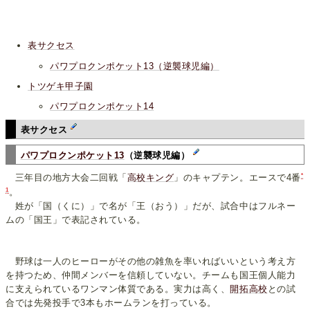
表サクセス
パワプロクンポケット13（逆襲球児編）
トツゲキ甲子園
パワプロクンポケット14
表サクセス
パワプロクンポケット13
（逆襲球児編）
*
三年目の地方大会二回戦「
高校キング
」のキャプテン。エースで4番
1
。
姓が「国（くに）」で名が「王（おう）」だが、試合中はフルネー
ムの「国王」で表記されている。
野球は一人のヒーローがその他の雑魚を率いればいいという考え方
を持つため、仲間メンバーを信頼していない。チームも国王個人能力
に支えられているワンマン体質である。実力は高く、
開拓高校
との試
合では先発投手で3本もホームランを打っている。