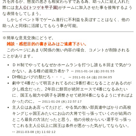
力を誇るが、態度の悪さも相変わらずである為、助っ人に迎え入れた
際には
主人公(トツゲキ甲子園)
がチームに加入させた事を後悔するよう
な表情をしてしまう。
しかしイベント等でゲーム進行に不利益を及ぼすことはなく、他の
助っ人と同様に活躍してもらう事が可能。
※簡単な意見交換にどうぞ。
雑談・感想目的の書き込みはご遠慮下さい。
このページにあまり関係の無い内容の場合、コメントが削除される
ことがあります。
ＤＨ制でやってもなぜかホームランを打つし誰も８回まで気がつ
かない。ある種の超能力者か？ --
2011-01-14 (金) 20:01:55
DH制はバグの類だろ・・・。 --
2011-01-14 (金) 20:04:05
劇中で4番だって明言されてるのに9番打者になることがあるのが
少し残念だった。2年目に餅田が絶対エースで4番になるみたい
に、国王も能力や調子を調整させて絶対4番になるようにすればよ
かったのに。 --
2011-01-26 (水) 22:57:17
主人公はああ言ってたけど、やる気の無い部員連中ばかりの高校
キングじゃ国王みたいにお山の大将で引っ張っていくのが結局の
ところ最良の方法だったと思う。他の分校からいい選手引っ張っ
てこれる主人公以上に国王は条件が悪かった気がしてならない。
--
2011-03-08 (火) 11:02:12