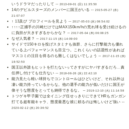
いうドラマだったりして --
2013-09-01 (日) 11:35:50
14のデビルスターズのメンバーに国王がいる --
2015-05-27 (水)
21:07:07
↑ 13及び プロフィールを見よう --
2017-05-03 (水) 08:54:02
↑↑↑↑正捕手の川崎だけではMAX150km/hの荒れ球を受け続けるの
に負担が大きすぎるからかな？ --
2017-05-04 (木) 06:08:25
なぜ人気者？ --
2017-11-15 (水) 14:09:00
サイドで150キロを投げスタミナも抜群、さらに打撃能力も優れ
ている上パフォーマンスも目立つ。これくらいの話題性があれば
マスコミの注目を得るのも難しくはないでしょう --
2017-11-15 (水)
18:52:50
国王以外誰もヒットを打たないってさすがにヤバすぎるだろ…責
任押し付けても仕方ない --
2019-06-26 (水) 22:42:10
能力見たら軽い球持ちでコントロールはひどいけど、それ以外は
凄い能力持っているからな。他の選手の能力が低いだけに国王が
偉そうな態度をとっても納得できるな。 --
2019-12-10 (火) 11:14:58
トツゲキ甲子園では全イニング任せっきりにできてHRもガンガン
打てる超有能キャラ、態度最悪な彼に頼るのは悔しいけど強い --
2020-02-12 (水) 20:36:52