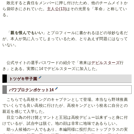
敗北すると責任をメンバーに押し付けたため、他のチームメイトか
ら袋叩きにされていた。
主人公(13)
はその光景を「革命」と称してい
る。
「
親を恨んでもいい
」とプロフィールに書かれるほどの珍妙な名だ
が、本人が気に入ってしまっているため、とりあえず問題にはなって
いない。
公式サイトの選手パスワードの紹介で「将来は
デビルスターズ
行
き」とある。実際に14でデビルスターズに加入した。
トツゲキ甲子園
パワプロクンポケット14
こちらでも高校キングのキャプテンとして登場。本当なら野球推薦
でいくらでも良い高校に行けたが、高校キングという校名に自分との
親近を感じて入学した。
目立つ為の付け髭とマントと王冠は高校デビュー以来ずっと身に付
けているが、試合中は脱ぐ。地の顔は非常に地味であるらしい。
助っ人候補の一人でもあり、本編同様に投打共にトップクラスの実