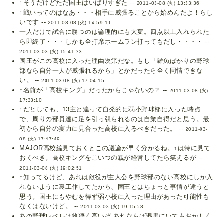
↑そうだけどただ国王はいばりすぎた --
2011-03-08 (火) 13:33:36
↑戦いってのはなあ・・・相手に威張ることから始めんだよ！らし
いです --
2011-03-08 (火) 14:59:10
一人だけで試合に勝つのは論理的にも大変。四点以上入れられた
ら即終了・・・しかも全打席ホームラン打ってもだし・・・・ --
2011-03-08 (火) 15:41:23
国王がこの高校に入った理由次第だな。もし「雑魚ばかりの野球
部なら自分一人が威張れるから」とかだったら全く同情できな
い。 --
2011-03-08 (火) 17:04:15
↑名前が「高校キング」だったからじゃないの？ --
2011-03-08 (火)
17:33:10
↑だとしても、13主と違って自発的に弱小野球部に入った時点
で、周りの部員達に足を引っ張られるのは自業自得だと思う。最
初から自分の実力に見合った高校に入るべきだった。 --
2011-03-
08 (火) 17:47:49
MAJOR高校編見ておくとこの議論が早く分かるね。↑は特に見て
おくべき。高校キングをこいつの親が経営してたら笑えるが --
2011-03-08 (火) 19:02:51
↑知ってるけど、あれは敵役が主人公を野球部のない高校にしか入
れないように裏工作してたから、国王とはちょっと事情が違うと
思う。国王にもやむを得ず弱小校に入った理由があった可能性も
なくはないけど。 --
2011-03-08 (火) 19:15:28
あの野球レベルは物凄く高いぞ あれならば混黒にいてもおかしく