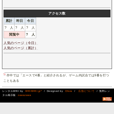
アクセス数
累計
昨日
今日
?
人
?
人
?
人
閲覧中
?
人
人気のページ（今日）
人気のページ（累計）
*1
作中では「エースで4番」と紹介されるが、ゲーム内試合では9番を打つ
こともある
レンタルWIKI by
WIKIWIKI.jp*
/ Designed by
Olivia
/
広告について
/ 無料レン
タル掲示板
zawazawa