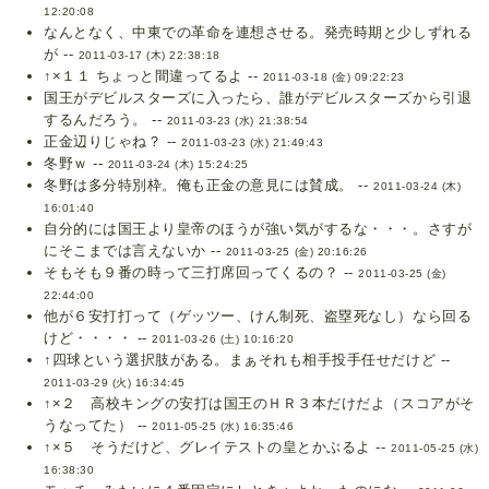
12:20:08
なんとなく、中東での革命を連想させる。発売時期と少しずれる
が --
2011-03-17 (木) 22:38:18
↑×１１ ちょっと間違ってるよ --
2011-03-18 (金) 09:22:23
国王がデビルスターズに入ったら、誰がデビルスターズから引退
するんだろう。 --
2011-03-23 (水) 21:38:54
正金辺りじゃね？ --
2011-03-23 (水) 21:49:43
冬野ｗ --
2011-03-24 (木) 15:24:25
冬野は多分特別枠。俺も正金の意見には賛成。 --
2011-03-24 (木)
16:01:40
自分的には国王より皇帝のほうが強い気がするな・・・。さすが
にそこまでは言えないか --
2011-03-25 (金) 20:16:26
そもそも９番の時って三打席回ってくるの？ --
2011-03-25 (金)
22:44:00
他が６安打打って（ゲッツー、けん制死、盗塁死なし）なら回る
けど・・・・ --
2011-03-26 (土) 10:16:20
↑四球という選択肢がある。まぁそれも相手投手任せだけど --
2011-03-29 (火) 16:34:45
↑×２ 高校キングの安打は国王のＨＲ３本だけだよ（スコアがそ
うなってた） --
2011-05-25 (水) 16:35:46
↑×５ そうだけど、グレイテストの皇とかぶるよ --
2011-05-25 (水)
16:38:30