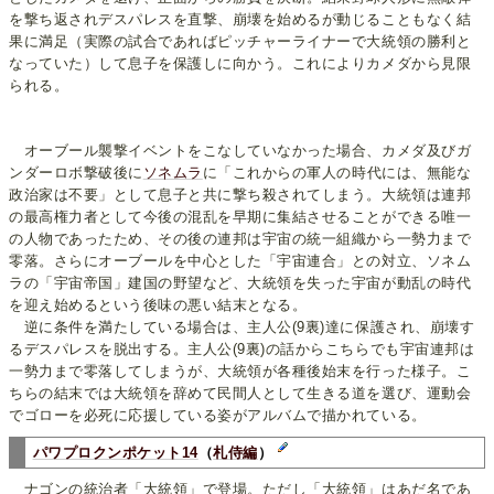
を撃ち返されデスパレスを直撃、崩壊を始めるが動じることもなく結
果に満足（実際の試合であればピッチャーライナーで大統領の勝利と
なっていた）して息子を保護しに向かう。これによりカメダから見限
られる。
オーブール襲撃イベントをこなしていなかった場合、カメダ及びガ
ンダーロボ撃破後に
ソネムラ
に「これからの軍人の時代には、無能な
政治家は不要」として息子と共に撃ち殺されてしまう。大統領は連邦
の最高権力者として今後の混乱を早期に集結させることができる唯一
の人物であったため、その後の連邦は宇宙の統一組織から一勢力まで
零落。さらにオーブールを中心とした「宇宙連合」との対立、ソネム
ラの「宇宙帝国」建国の野望など、大統領を失った宇宙が動乱の時代
を迎え始めるという後味の悪い結末となる。
逆に条件を満たしている場合は、主人公(9裏)達に保護され、崩壊す
るデスパレスを脱出する。主人公(9裏)の話からこちらでも宇宙連邦は
一勢力まで零落してしまうが、大統領が各種後始末を行った様子。こ
ちらの結末では大統領を辞めて民間人として生きる道を選び、運動会
でゴローを必死に応援している姿がアルバムで描かれている。
パワプロクンポケット14
（
札侍編
）
ナゴンの統治者「大統領」で登場。ただし「大統領」はあだ名であ