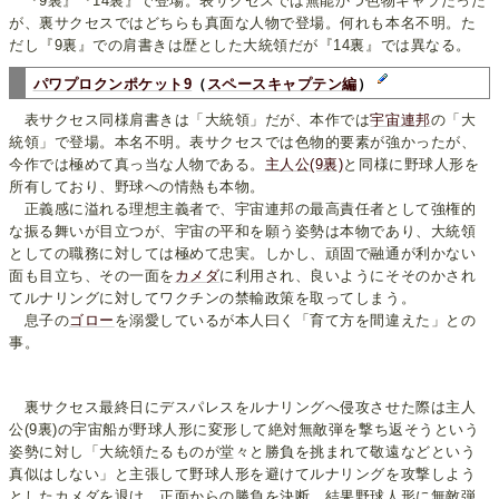
『9裏』『14裏』で登場。表サクセスでは無能かつ色物キャラだった
が、裏サクセスではどちらも真面な人物で登場。何れも本名不明。た
だし『9裏』での肩書きは歴とした大統領だが『14裏』では異なる。
パワプロクンポケット9
（
スペースキャプテン編
）
表サクセス同様肩書きは「大統領」だが、本作では
宇宙連邦
の「大
統領」で登場。本名不明。表サクセスでは色物的要素が強かったが、
今作では極めて真っ当な人物である。
主人公(9裏)
と同様に野球人形を
所有しており、野球への情熱も本物。
正義感に溢れる理想主義者で、宇宙連邦の最高責任者として強権的
な振る舞いが目立つが、宇宙の平和を願う姿勢は本物であり、大統領
としての職務に対しては極めて忠実。しかし、頑固で融通が利かない
面も目立ち、その一面を
カメダ
に利用され、良いようにそそのかされ
てルナリングに対してワクチンの禁輸政策を取ってしまう。
息子の
ゴロー
を溺愛しているが本人曰く「育て方を間違えた」との
事。
裏サクセス最終日にデスパレスをルナリングへ侵攻させた際は主人
公(9裏)の宇宙船が野球人形に変形して絶対無敵弾を撃ち返そうという
姿勢に対し「大統領たるものが堂々と勝負を挑まれて敬遠などという
真似はしない」と主張して野球人形を避けてルナリングを攻撃しよう
としたカメダを退け、正面からの勝負を決断。結果野球人形に無敵弾