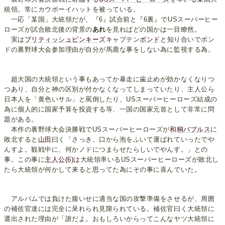
統領。常にカウボーイハットを被っている。
一応「某国」大統領だが、『6』試合前と『6裏』でUSスーパーヒー
ローズが試合敗北後の背景の
あれ
を見ればどの国かは一目瞭然。
実は
ブリティッシュピンキーズ
キャプテン
ボンド
と知り合いでボン
ドの裏野球大会参加理由が自分が馬鹿な事をしない為に監視する為。
超大国の大統領という事もあってか暴走に歯止めが効かなくなりつ
つあり、自分と神の区別が付かなくなってしまっていたり、主人公ら
日本人を「黄色いサル」と罵倒したり、USスーパーヒーローズ結成の
為に個人的に国家予算を投資する等、一国の国家元首として非常に問
題がある。
本作の裏野球大会決勝戦でUSスーパーヒーローズが
和桐バブルス
に
敗北すると
山田
曰く「さっき、口から泡をふいて運ばれていったでや
んすよ。観戦中に、何かノドにつまらせたらしいでやんす。」との
事。この事に
主人公(6)
は大統領率いるUSスーパーヒーローズが敗北し
たら大統領が何かして来ると思ってた為にその事に喜んでいた。
アルバムでは負けた腹いせに適当な国の攻撃準備をさせるが、周囲
の補佐官達には完全に呆れられ見限られている。補佐官曰く大統領に
選出された理由が「誰だよ。おもしろいからってこんなヤツ大統領に