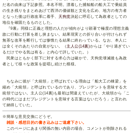
だ名の由来は下記参照。本名不明。漂着した捕鯨船の船大工で乗組員
の生き残りをまとめあげて西洋の価値観と文化を広め、地方の有力者
となった後は行政改革に着手、
天狗党
決起に呼応して為政者としての
地位を確固たるものとした。
『9裏』同様に正義と理想の人だが傾向がより顕著で極度の理想主義
故に行動に打算を差し挟まない。結果現実との折り合いが付けられず
無茶な改革を断行しては惨憺たる結果に終わっている。なお、本人に
は全くそのあたりの自覚がない。（
主人公(14裏)
からは「やり過ぎてい
るだけでやる気は有る」と内心で評していた。）
民衆はともかく部下に対する求心力は確かで、天狗党壊滅後も為政
者として様々な政策を提唱し続けた模様。
ちなみに彼が「大統領」と呼ばれている理由は「船大工の棟梁」を
縮め「大統領」と呼ばれているのであり、プレジデントを意味する大
統領ではない。主人公(14裏)も最初は間違えていたが、大統領から「こ
の時代にはまだプレジデントを意味する言葉はないだろう」と言われ
て納得していた。
※簡単な意見交換にどうぞ。
雑談・感想目的の書き込みはご遠慮下さい。
このページにあまり関係の無い内容の場合、コメントが削除される