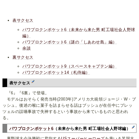
表サクセス
パワプロクンポケット6（未来から来た男 町工場社会人野球
編）
パワプロクンポケット6（謎の「しあわせ島」編）
余談
裏サクセス
パワプロクンポケット9（スペースキャプテン編）
パワプロクンポケット14（札侍編）
表サクセス
『6』『6裏』で登場。
モデルはおそらく発売当時(2003年)アメリカ大統領ジョージ・W・ブ
ッシュ。後述の喉に菓子を詰まらせる話はブッシュが在任中にプレッ
ツェルの誤嚥事故で失神するという事故から来ているものと思われ
る。
パワプロクンポケット6
（未来から来た男 町工場社会人野球編）
裏野球大会決勝戦に君臨する
USスーパーヒーローズ
を率いる某国大