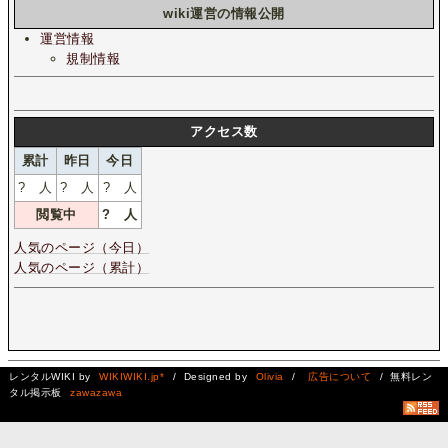
wiki運営の情報公開
運営情報
規制情報
アクセス数
累計
昨日
今日
?
人
?
人
?
人
閲覧中
?
人
人気のページ（今日）
人気のページ（累計）
レンタルWIKI by
WIKIWIKI.jp*
/ Designed by
Olivia
/
広告について
/ 無料レン
タル掲示板
zawazawa