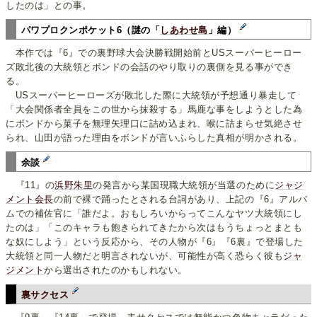
したのは」との事。
パワプロクンポケット6（謎の「
しあわせ島
」編）
本作では『6』での裏野球大会決勝戦開始前とUSスーパーヒーロー
ズ敗北後の大統領とボンドの会話のやり取りの裏側を見る事ができ
る。
USスーパーヒーローズが敗北した際に大統領が予想通り暴走して
「大会関係者全員をこの世から抹殺する」馬鹿な事をしようとした為
にボンドから菓子を無理矢理口に詰め込まれ、喉に詰まらせ気絶させ
られ、山田が語った理由をボンドが言いふらした真相が明かされる。
余談
『11』の
浜野朱里
の発言から某国現職大統領が当選のために
ジャジ
メント会長
の前で裸で踊ったとされる台詞があり、上記の『6』アルバ
ムでの補佐官に「誰だよ。おもしろいからってこんなヤツ大統領にし
たのは」「このキャラも飽きられてきたから次はもうちょっとまとも
な奴にしよう」という反応から、その人物が『6』『6裏』で登場した
大統領と同一人物だと明言されないが、可能性が高く恐らく彼も
ジャ
ジメント
から選出されたのかもしれない。
裏サクセス