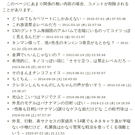
このページにあまり関係の無い内容の場合、コメントが削除される
ことがあります。
どうみてもカペリートにしかみえない --
2010-07-01 (木) 07:55:38
これ放送禁止レベルだろ --
2011-03-10 (木) 22:07:04
13のグントラム海賊団のアルバムで左端にいるのってコイツっぽ
く見えるんだが --
2011-03-11 (金) 01:21:07
キンマン様って、池○先生のキン○ンコ発言がもとかな？ --
2012-
01-22 (日) 00:39:20
金満でいいんじゃないの？ --
2012-02-19 (日) 22:53:36
表現的に、キノコっぽい頭に「そそり立つ」は禁止レベルだろ --
2013-04-29 (月) 16:07:57
そのまんまチンコフェイス --
2013-08-31 (土) 23:52:07
ちくちん… --
2014-06-24 (火) 18:45:03
クレヨンしんちゃんのしんちゃんの声が合いそう --
2014-10-18 (土)
10:38:37
光山とこいつはマジでクズ --
2016-09-09 (金) 09:30:36
外見のモデルはバナナマンの日村っぽい --
2018-12-13 (木) 19:16:59
↑性格も日村(バナナマン)譲りなゲスな奴だけどな この松竹珍は --
2019-02-09 (土) 07:57:37
外見、行動、表サクセスの実績共々14裏でもネタキャラ臭が半端
ない小物だけど、札勝負はかなり堅実な戦法を使ってくる強敵と
いう --
2020-07-22 (水) 21:11:51