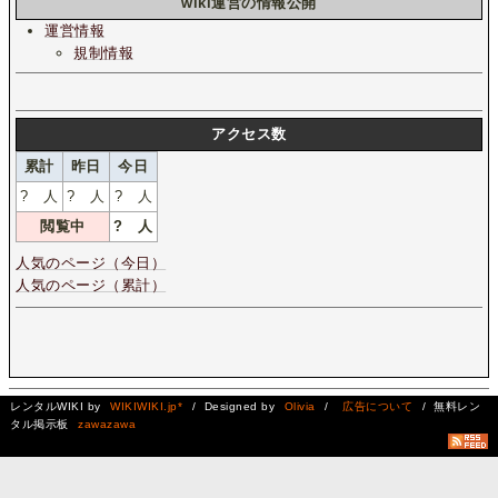
wiki運営の情報公開
運営情報
規制情報
アクセス数
累計
昨日
今日
?
人
?
人
?
人
閲覧中
?
人
人気のページ（今日）
人気のページ（累計）
レンタルWIKI by
WIKIWIKI.jp*
/ Designed by
Olivia
/
広告について
/ 無料レン
タル掲示板
zawazawa