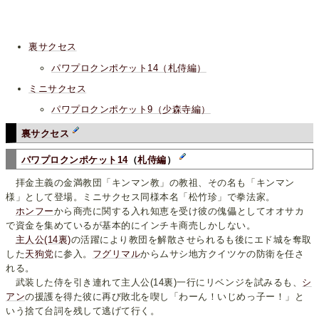
裏サクセス
パワプロクンポケット14（札侍編）
ミニサクセス
パワプロクンポケット9（少森寺編）
裏サクセス
パワプロクンポケット14
（
札侍編
）
拝金主義の金満教団「キンマン教」の教祖、その名も「キンマン
様」として登場。ミニサクセス同様本名「松竹珍」で拳法家。
ホンフー
から商売に関する入れ知恵を受け彼の傀儡としてオオサカ
で資金を集めているが基本的にインチキ商売しかしない。
主人公(14裏)
の活躍により教団を解散させられるも後にエド城を奪取
した
天狗党
に参入。
フグリマル
からムサシ地方クイツケの防衛を任さ
れる。
武装した侍を引き連れて主人公(14裏)一行にリベンジを試みるも、
シ
アン
の援護を得た彼に再び敗北を喫し「わーん！いじめっ子ー！」と
いう捨て台詞を残して逃げて行く。