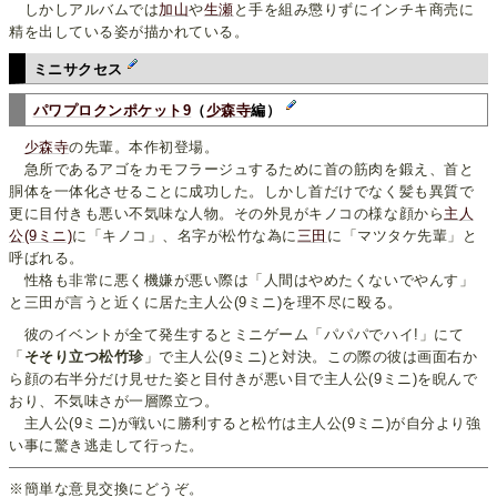
しかしアルバムでは
加山
や
生瀬
と手を組み懲りずにインチキ商売に
精を出している姿が描かれている。
ミニサクセス
パワプロクンポケット9
（
少森寺
編）
少森寺
の先輩。本作初登場。
急所であるアゴをカモフラージュするために首の筋肉を鍛え、首と
胴体を一体化させることに成功した。しかし首だけでなく髪も異質で
更に目付きも悪い不気味な人物。その外見がキノコの様な顔から
主人
公(9ミニ)
に「キノコ」、名字が松竹な為に
三田
に「マツタケ先輩」と
呼ばれる。
性格も非常に悪く機嫌が悪い際は「人間はやめたくないでやんす」
と三田が言うと近くに居た主人公(9ミニ)を理不尽に殴る。
彼のイベントが全て発生するとミニゲーム「パパパでハイ!」にて
「
そそり立つ松竹珍
」で主人公(9ミニ)と対決。この際の彼は画面右か
ら顔の右半分だけ見せた姿と目付きが悪い目で主人公(9ミニ)を睨んで
おり、不気味さが一層際立つ。
主人公(9ミニ)が戦いに勝利すると松竹は主人公(9ミニ)が自分より強
い事に驚き逃走して行った。
※簡単な意見交換にどうぞ。