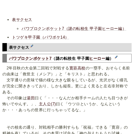
表サクセス
パワプロクンポケット7（謎の転校生 甲子園ヒーロー編）
トツゲキ甲子園（パワポケ14）
表サクセス
パワプロクンポケット7
（謎の転校生 甲子園
ヒーロー
編）
2年目秋の大会第二回戦で対戦する
寛容高校
の一塁手。おそらく名前
の由来は「救世主（メシア）」と「キリスト」と思われる。
文字通りの意味で猫の様な大きな眼をしているが、光沢がなく瞳孔
が完全に開ききっており、しかも縦長。更によく見ると左右非対称で
ある。
その印象は
湯田
曰く「・・・なんだか相手チームの人たち目つきが
怖いでやんす。」、
主人公(7)
曰く「ウツロというか、なんという
か・・・あっちの世界に行っちゃってるな。」
その校名の通り、対戦相手の勝利すらも「祝福」できる「寛容」の
精神を有しているが、その本質は試合を「神の与えたもうた試練」、