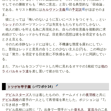
そしてその勝敗すらも「神のご意志」と言い切る典型的な「宿命論」
である。キリスト教的には
カルヴァン主義
の
予定説
がほぼそのま
ま。
彼にとっては「悔いのないように互いにベストをつくそう。」とい
う
レッド
のスポーツマンシップは失笑をもたらすものでしかない。
他人の願いを叶える為に具現化され、自らの存在意義を能動的に求
め続けているレッドからすれば、目史亜の思想は彼を全否定するもの
とさえ言える。
そのため冷静なレッドには珍しく、不機嫌な態度を露わにしてい
た。普段はレッドと意見の合うことの少ない主人公(7)も、この時ばか
りは「努力」を否定する目史亜に不快感を表し、レッドに同調してい
る。
また、アルバムをコンプリートした時に見れるオマケの1枚絵では
他
の
ライ
バル
キャラ達
を差し置いて彼が出ている。
トツゲキ甲子園
（パワポケ14）
デビルスターズ
入りは逃したものの、チームメイトの
夜羽根
と共に
デビル高校
の選手の一人として再登場を果たした。ポジションは『7』
に引き続き一塁手。
デビル高校には同じ『7』出身で一塁手だった
亜礼久
、
富流斗
の二名