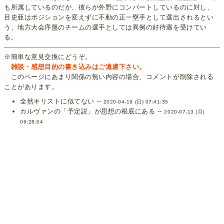
も所属しているのだが、彼らが外野にコンバートしているのに対し、
目史亜はポジションを変えずに不動の正一塁手として選出されるとい
う、地方大会序盤のチームの選手としては異例の好待遇を受けてい
る。
※簡単な意見交換にどうぞ。
雑談・感想目的の書き込みはご遠慮下さい。
このページにあまり関係の無い内容の場合、コメントが削除される
ことがあります。
全然キリストに似てない --
2020-04-19 (日) 07:41:35
カルヴァンの「予定説」が思想の根底にある --
2020-07-13 (月)
06:28:04