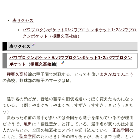
表サクセス
パワプロクンポケットR/パワプロクンポケット1･2/パワプロ
クンポケット（極亜久高校編）
表サクセス
パワプロクンポケットR/パワプロクンポケット1･2/パワプロクン
ポケット
（
極亜久高校
編）
極亜久高校
編の甲子園で対戦する、とっても偉い
まさかねてんこう
の高校。野球部の帽子のマークは
M
。
選手名の殆どが、普通の苗字を旧仮名遣いっぽく変えたものになっ
ている。（例：やまぐち→やまくち，すずき→すすき，さとう→さた
う）
変わった名前の選手が多いのは全国から選手を集めているのが理由
だそうで、
亀田
は「個性豊か」と評している。選手名が変なのは外国
人だからとか、全国の強豪校にスパイを送り込んでいる（
正義学園
の
ふくた、
聖皇学園
のたわさき）等の噂があるが、あくまでも噂、とい