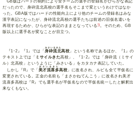
GB版はハードの制約により全チームの選手の登録名がひらがな表記
だったので、身砕流北高校の選手名もそこまで変というわけではなか
った。GBA版ではハードの性能向上により他のチームの登録名はみな
漢字表記になったが、身砕流北高校の選手たちは前述の旧仮名遣いを
*1
再現するためか、ひらがな表記のままとなっている
。そのため、GB
版以上に選手名が変なことが目立つ。
みさいるきた
『1･2』『1』では「
身砕流北
高校
」という名称であるほか、『1』の
テキスト上では「
ミサイルきた
高校」、『1･2』では「身砕流（ミサイ
ル）北高校」というように「みさいる」をカタカナ表記していた。
みさいるきた
しかし『R』で「
美才流喜多
高校
」に改名され、ルビも全て平仮名に
変更されている。正金の名前も「まさかねてんこう」に改名され美才
流喜多高校は『R』でも選手名が平仮名なので平仮名統一したと解釈出
来なくもない。