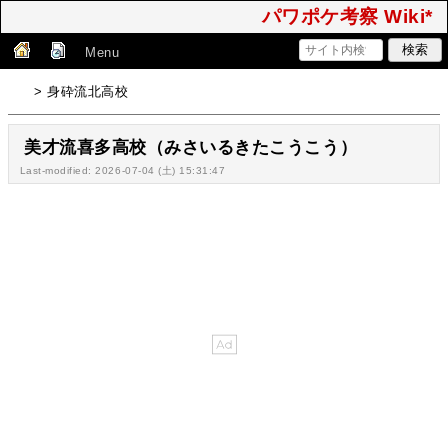
パワポケ考察 Wiki*
Menu
> 身砕流北高校
美才流喜多高校（みさいるきたこうこう）
Last-modified: 2026-07-04 (土) 15:31:47