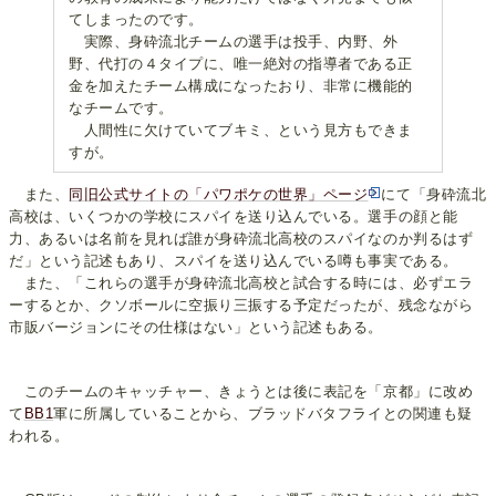
てしまったのです。
実際、身砕流北チームの選手は投手、内野、外
野、代打の４タイプに、唯一絶対の指導者である正
金を加えたチーム構成になったおり、非常に機能的
なチームです。
人間性に欠けていてブキミ、という見方もできま
すが。
また、
同旧公式サイトの「パワポケの世界」ページ
にて「身砕流北
高校は、いくつかの学校にスパイを送り込んでいる。選手の顔と能
力、あるいは名前を見れば誰が身砕流北高校のスパイなのか判るはず
だ」という記述もあり、スパイを送り込んでいる噂も事実である。
また、「これらの選手が身砕流北高校と試合する時には、必ずエラ
ーするとか、クソボールに空振り三振する予定だったが、残念ながら
市販バージョンにその仕様はない」という記述もある。
このチームのキャッチャー、きょうとは後に表記を「京都」に改め
て
BB1
軍に所属していることから、ブラッドバタフライとの関連も疑
われる。