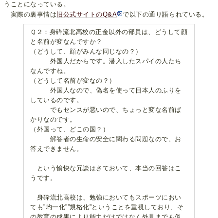
うことになっている。
実際の裏事情は
旧公式サイトのQ&A
で以下の通り語られている。
Ｑ２：身砕流北高校の正金以外の部員は、どうして顔
と名前が変なんですか？
（どうして、顔がみんな同じなの？）
外国人だからです。潜入したスパイの人たち
なんですね。
（どうして名前が変なの？）
外国人なので、偽名を使って日本人のふりを
しているのです。
でもセンスが悪いので、ちょっと変な名前ば
かりなのです。
（外国って、どこの国？）
解答者の生命の安全に関わる問題なので、お
答えできません。
という愉快な冗談はさておいて、本当の回答はこ
うです。
身砕流北高校は、勉強においてもスポーツにおい
ても”均一化””規格化”ということを重視しており、そ
の教育の成果により能力だけではなく外見までも似