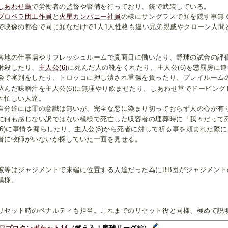
しあわせ島
で労働者の監督や警備を行っており、銃で武装している。
プロペラ団工作員
と
火星カンパニー社員
の様にサングラスで顔を隠す事無
で映像の都合で同じ顔なだけで1人1人性格も違い兄弟親戚やクローン人間
地の仕事場やリフレッシュルームで真面目に働いたり、野球の試合の評
射殺したり、
主人公(6)
に死んだ人の靴をくれたり、主人公(6)を懲罰房に
会で審判をしたり、トロッコに押し潰され重傷を負ったり、プレイルーム
込んだ味噌汁を主人公(6)に無理やり飲ませたり、しあわせ草でドーピン
々忙しい人達。
分達には罪の意識は無いが、完全な悪に染まり切っておらず人の心が有
に何も感じない訳ではない模様で死亡した収容者の埋葬時に「我々だって
(6)に事情を漏らしたり、主人公(6)から死者に対して祈る事を頼まれた際
者に牧師がいないか探していた一面を見せる。
等はジャジメントで末端に位置する人達だった為にBB団がジャジメント
模様。
セット時のペナルティも担当。これまでのリセット役と同様、極めて説