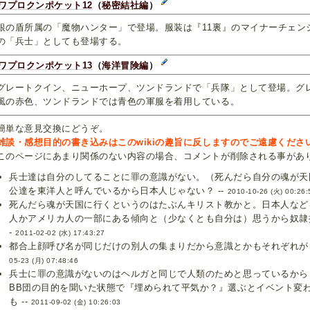
ワプロクンポケット12
（
秘密結社編
）
の盾所属の「魔物ハンター」で登場。服装は『11裏』のマイナーチェン
の「兵士」としても登場する。
ワプロクンポケット13
（
海洋冒険編
）
レートクイン、ニューホープ、ツンドランドで「兵隊」として登場。グ
風の赤色、ツンドランドでは青色の軍服を着用している。
簡単な意見交換にどうぞ。
雑談・感想目的の書き込みはこのwikiの趣旨に反しますのでご遠慮くださ
のページにあまり関係のない内容の場合、コメントが削除される事があ
兵士達は自分のしてることに罪の意識がない。（死んだら自分の魂が天
公達を東洋人と呼んでいるから日本人じゃない？ --
2010-10-26 (火) 00:26:
死んだら魂が天国に行くというのはたぶんキリスト教かと。日本人など
人かアメリカ人の一部にある傾向と（少なくとも自分は）思うから奴隷扱
-
2011-02-02 (水) 17:43:27
都合上顔呼び名が同じだけの別人の集まりだから意識とかもそれぞれがど
05-23 (月) 07:48:46
兵士に罪の意識がないのはヘルガと同じで人類のためと思っているから
BB団の目的を聞いた状態で『埋められて平気か？』選ぶとイベント変
も --
2011-09-02 (金) 10:26:03