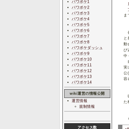
パワポケ1
パワポケ2
パワポケ3
ま
パワポケ4
パワポケ5
パワポケ6
各
パワポケ7
と
パワポケ8
動
パワポケダッシュ
び
パワポケ9
中
パワポケ10
自
パワポケ11
実
パワポケ12
公
パワポケ13
容
パワポケ14
wiki運営の情報公開
彼
運営情報
た
規制情報
リ
アクセス数