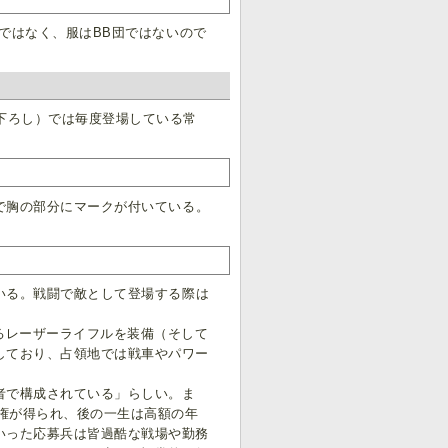
ではなく、服はBB団ではないので
下ろし）では毎度登場している常
で胸の部分にマークが付いている。
いる。戦闘で敵として登場する際は
。
るレーザーライフルを装備（そして
しており、占領地では戦車やパワー
者で構成されている」らしい。ま
民権が得られ、後の一生は高額の年
いった応募兵は皆過酷な戦場や勤務