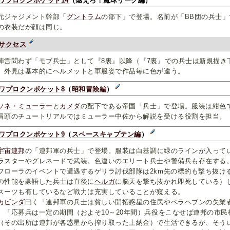
ワプロクンポケット14
（燃えろ！魔球リーグ編）
ジャジメント幹部「
グントラム
の部下」で登場。名前が「BB団の兵士」
の衣装だが顔は同じ。
サクセス
営問わず「モブ兵士」として『8裏』以降（『7裏』での兵士は新規描き
。外見は基本的にヘルメットと軍服姿で作品毎に色が違う。
ワプロクンポケット8
（
昭和冒険編
）
ソネ・ミューラー
と
カメダ
の配下である帝国「兵士」で登場。服装は紺色
頭のチュートリアルではミューラー中佐から解説を受ける役割を担当。
ワプロクンポケット9
（
スペースキャプテン編
）
宇宙連邦
の「連邦軍の兵士」で登場。服装は白基調に緑のラインが入って
ラスターやグレネードで武装。色違いのエリート兵士や警備兵も存在する
ローラのイベントで遭遇するゲリラ討伐部隊は2km先の標的も撃ち抜け
の性能を豪語した兵士は直後に
ヘルガ
に脳天を撃ち抜かれ即死している）
スーツも有しているなど戦力は充実していることが窺える。
カビンダ
曰く「連邦軍の兵士は貧しい開拓惑星の住民やペラヘブンの失業
、「応募兵は一定の期間（およそ10～20年間）兵役をこなせば連邦の市
（その出所は連邦が各惑星から搾り取った上納金）で生活できるが、そう