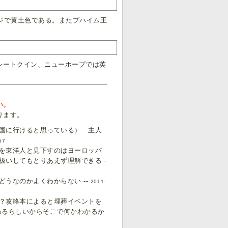
ジで黄土色である。またプハイム王
レートクイン、ニューホープでは英
い。
ります。
国に行けると思っている） 主人
57
を東洋人と見下すのはヨーロッパ
いしてもとりあえず理解できる -
うなのかよくわからない --
2011-
？攻略本によると埋葬イベントを
わるらしいからそこで何かわかるか