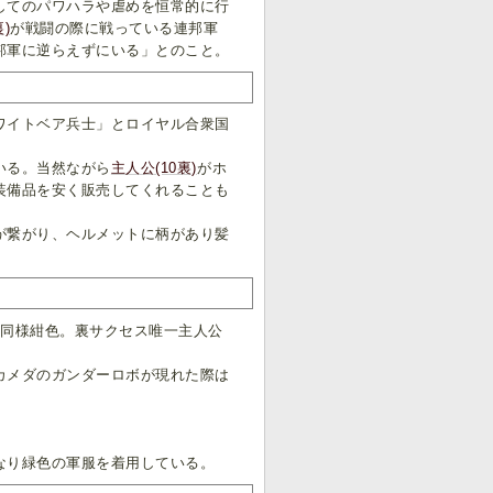
してのパワハラや虐めを恒常的に行
)
が戦闘の際に戦っている連邦軍
邦軍に逆らえずにいる」とのこと。
ワイトベア兵士」とロイヤル合衆国
いる。当然ながら
主人公(10裏)
がホ
装備品を安く販売してくれることも
が繋がり、ヘルメットに柄があり髪
同様紺色。裏サクセス唯一主人公
カメダのガンダーロボが現れた際は
なり緑色の軍服を着用している。