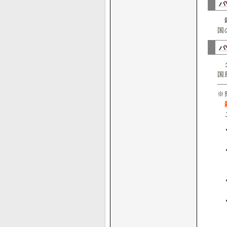
パ
銀
国
パ
グ
国
※
こ