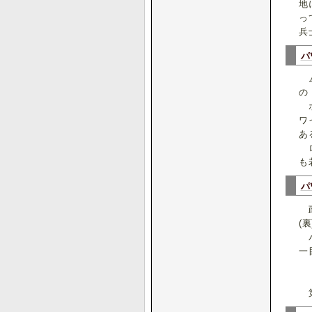
地
っ
兵
パ
ム
の
ホ
ワ
あ
ロ
も
パ
政
(
パ
一
第