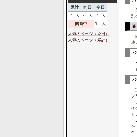
パ
累計
昨日
今日
元
?
人
?
人
?
人
別
閲覧中
?
人
裏
人気のページ（今日）
陣
人気のページ（累計）
連
パ
冒
パ
ブ
フ
そ
ド
た
金