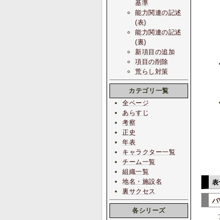
基準
能力関連の記述
(表)
能力関連の記述
(裏)
新項目の追加
項目の削除
荒らし対策
カテゴリ一覧
全ページ
あらすじ
考察
正史
年表
キャラクター一覧
チーム一覧
組織一覧
地名・施設名
表
裏サクセス
パ
各シリーズ
ブ