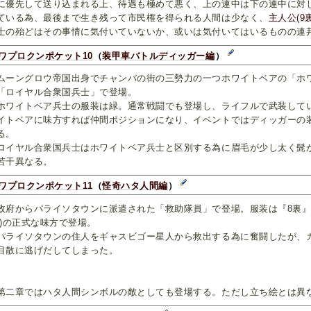
に優先して送り込まれる上、待遇も極めて悪く、上の連中は下の連中に対
ている為、最後まで生き残って市民権を得られる人間は少なく、
主人公(9裏
士の殆どはその事情に気付いていないか、或いは気付いてはいるものの連
ワプロクンポケット10
（
装甲車バトルディッガー編
）
ーングロウ帝国出身でチャンバの街の三勢力の一つホワイトベアの「ホ
「ロイヤル合衆国兵士」で登場。
ワイトベア兵士の服装は緑。通常戦闘でも登場し、ライフルで武装して
イトベアに味方すれば仲間ポジションになり、イベントではディッガーの
る。
イヤル合衆国兵士はホワイトベア兵士と区別する為に眉毛が少し太く髭
若干異なる。
ワプロクンポケット11
（
怪奇ハタ人間編
）
府からパライソタウンに派遣された「救助隊員」で登場。服装は『8裏』
裏)の正式な味方で登場。
ライソタウンの住人をギャスビゴー星人から救出する為に奮闘したが、
目散に逃げだしてしまった。
二章ではハタ人間シンボルの敵としても登場する。ただし立ち絵とは異