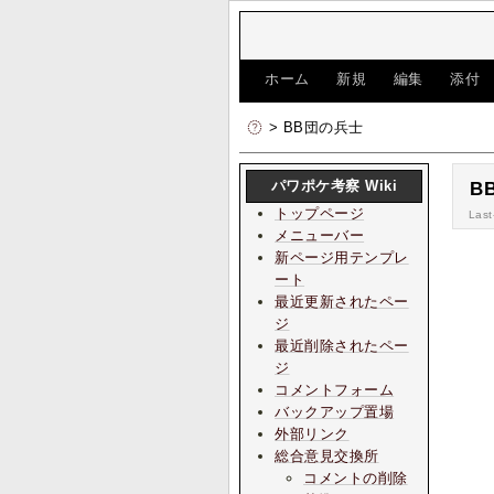
[
ホーム
|
新規
|
編集
|
添付
> BB団の兵士
パワポケ考察 Wiki
B
トップページ
Last
メニューバー
新ページ用テンプレ
ート
最近更新されたペー
ジ
最近削除されたペー
ジ
コメントフォーム
バックアップ置場
外部リンク
総合意見交換所
コメントの削除