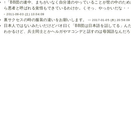
↑「BB団の連中、まちがいなく自分達のやっていることが世の中のた
ら悪者と呼ばれる覚悟もできているわけか。くそっ、やっかいだな・・・
-
2011-09-03 (土) 13:04:09
裏サクセスの時の服装の違いをお願いします。 --
2017-01-05 (木) 20:58:09
日本人ではないみたいだけどバオ曰く「BB団は日本語を話してる」ん
わかるけど、兵士同士とかヘルガやマコンデと話すのは母国語なんだろう