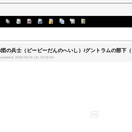
]
B団の兵士（ビービーだんのへいし）/グントラムの部下
-modified: 2025-03-25 (火) 15:53:04