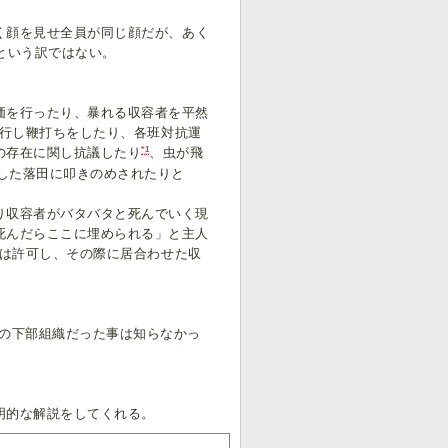
く顔を見せ全員が同じ顔だが、あく
という訳ではない。
価を行ったり、暴れる収容者を平然
連行し鞭打ちをしたり、各班対抗運
*1
の存在に関し抗議したり
、虫が飛
グした落田に叩きのめされたりと
り収容者がバタバタと死んでいく現
死んだらここに埋められる」と主人
には許可し、その際に居合わせた収
の下部組織だった事は知らなかっ
明的な解説をしてくれる。