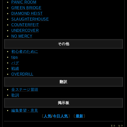
PANIC ROOM
GREEN BRIDGE
DIAMOND HEIST
SLAUGHTERHOUSE
COUNTERFEIT
UNDERCOVER
NO MERCY
その他
初心者のために
tips
バグ
戦績
OVERDRILL
翻訳
全ステージ冒頭
歌詞
掲示板
編集要望・意見
〔
人気
/
今日人気
〕〔
最新
〕
T.
?
Y.
?