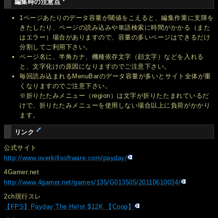
編集時の注意点
1ページあたりのデータ容量が閾値をこえると、編集作業に支障を
きたしたり、ページの読み込みや単語検索に時間がかかる（また
はエラー）場合がありますので、容量の多いページはできるだけ
分割してご利用下さい。
ページ名に、半角カナ、機種依存文字（顔文字）などを入れる
と、文字化けの原因になりますのでご注意下さい。
毎回読み込まれるMenuBarのデータ容量が多いとサイト全体が重
くなりますのでご注意下さい。
※折りたたみメニュー（region）は文字が折りたたまれているだ
けで、折りたたみメニューを使用しない場合以上に負荷がかかり
ます。
リンク
公式サイト
http://www.overkillsoftware.com/payday/
4Gamer.net
http://www.4gamer.net/games/135/G013505/20110610034/
2ch現行スレ
【FPS】Payday:The He!st $12K 【Coop】