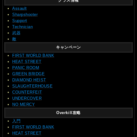
クラス情報
Assault
Sharpshooter
Support
Technician
武器
敵
キャンペーン
FIRST WORLD BANK
HEAT STREET
PANIC ROOM
GREEN BRIDGE
DIAMOND HEIST
SLAUGHTERHOUSE
COUNTERFEIT
UNDERCOVER
NO MERCY
Overkill攻略
入門
FIRST WORLD BANK
HEAT STREET