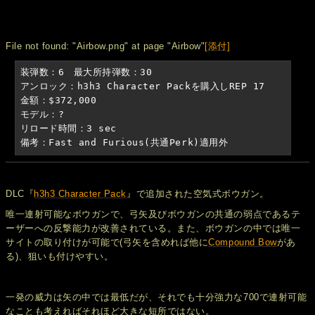
File not found: "Airbow.png" at page "Airbow"
[添付]
装弾数：6　最大所持弾数：30

アンロック：h3h3 Character Packを購入しREP 17

金額：$372,000

モデル：?

リロード時間：3 sec

備考：Fast and Furious(共通Perk)適用外
DLC『
h3h3 Character Pack
』で追加された空気式ボウガン。
唯一連射可能なボウガンで、弓矢及びボウガンの共通の弱点であるテ
ーザーへの反撃能力が改善されている。また、ボウガンの中では唯一
サイトの取り付けが可能で(弓矢を含めれば他に
Compound Bow
があ
る)、狙いも付けやすい。
一発の威力は矢の中では最低だが、それでも十分強力な700で連射可能
なことも考えればそれほど大きな短所ではない。