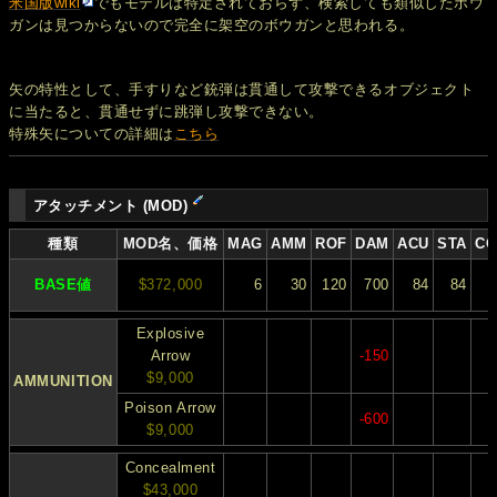
米国版wiki
でもモデルは特定されておらず、検索しても類似したボウ
ガンは見つからないので完全に架空のボウガンと思われる。
矢の特性として、手すりなど銃弾は貫通して攻撃できるオブジェクト
に当たると、貫通せずに跳弾し攻撃できない。
特殊矢についての詳細は
こちら
アタッチメント (MOD)
種類
MOD名、価格
MAG
AMM
ROF
DAM
ACU
STA
CO
BASE値
$372,000
6
30
120
700
84
84
Explosive
Arrow
-150
$9,000
AMMUNITION
Poison Arrow
-600
$9,000
Concealment
$43,000