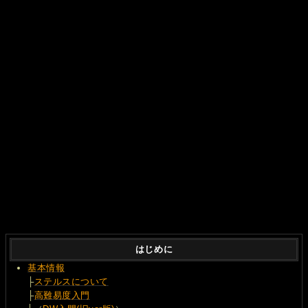
はじめに
基本情報
├
ステルスについて
├
高難易度入門