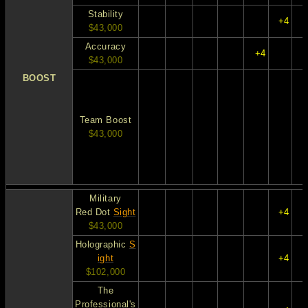
Stability
+4
$43,000
Accuracy
+4
$43,000
BOOST
Team Boost
$43,000
Military
Red Dot
Sight
+4
$43,000
Holographic
S
ight
+4
$102,000
The
Professional's