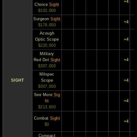
+4
Choice
Sight
$102,000
Surgeon
Sight
+4
$178,000
Acough
Optic Scope
+4
$220,000
Military
Red Dot
Sight
+4
$307,000
Milspec
SIGHT
Scope
+4
$307,000
See More
Sig
ht
+4
$213,600
Combat
Sight
+4
$0
Compact