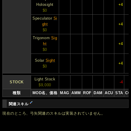
Holosight
+4
$0
Speculator
Si
ght
+4
$0
Trigonom
Sig
ht
+4
$0
Solar
Sight
+4
$0
Light Stock
STOCK
-4
$9,000
種類
MOD名、価格
MAG
AMM
ROF
DAM
ACU
STA
CO
関連スキル
現在のところ、弓矢関連のスキルは実装されていません。