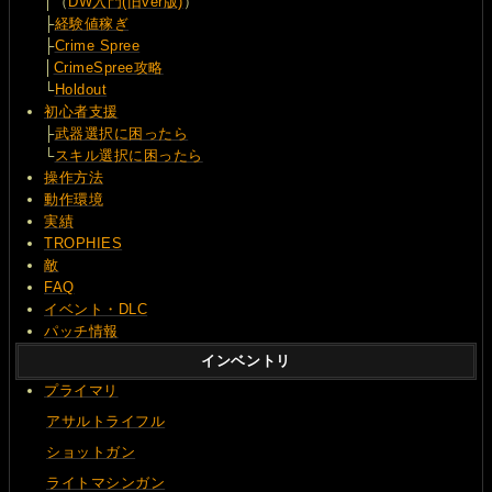
│（
DW入門(旧ver版)
）
├
経験値稼ぎ
├
Crime Spree
│
CrimeSpree攻略
└
Holdout
初心者支援
├
武器選択に困ったら
└
スキル選択に困ったら
操作方法
動作環境
実績
TROPHIES
敵
FAQ
イベント・DLC
パッチ情報
インベントリ
プライマリ
アサルトライフル
ショットガン
ライトマシンガン