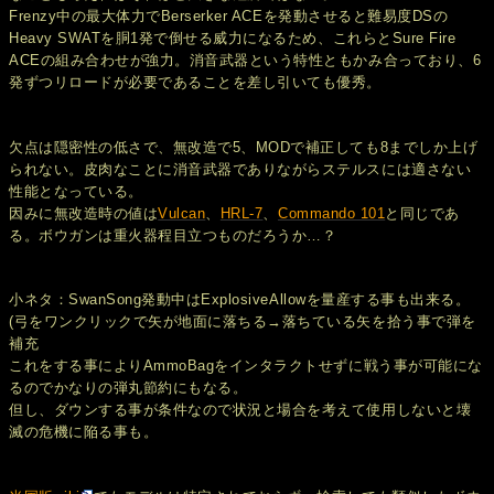
Frenzy中の最大体力でBerserker ACEを発動させると難易度DSの
Heavy SWATを胴1発で倒せる威力になるため、これらとSure Fire
ACEの組み合わせが強力。消音武器という特性ともかみ合っており、6
発ずつリロードが必要であることを差し引いても優秀。
欠点は隠密性の低さで、無改造で5、MODで補正しても8までしか上げ
られない。皮肉なことに消音武器でありながらステルスには適さない
性能となっている。
因みに無改造時の値は
Vulcan
、
HRL-7
、
Commando 101
と同じであ
る。ボウガンは重火器程目立つものだろうか…？
小ネタ：SwanSong発動中はExplosiveAllowを量産する事も出来る。
(弓をワンクリックで矢が地面に落ちる→落ちている矢を拾う事で弾を
補充
これをする事によりAmmoBagをインタラクトせずに戦う事が可能にな
るのでかなりの弾丸節約にもなる。
但し、ダウンする事が条件なので状況と場合を考えて使用しないと壊
滅の危機に陥る事も。