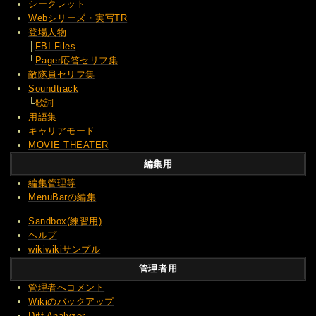
シークレット
Webシリーズ・実写TR
登場人物
├
FBI Files
└
Pager応答セリフ集
敵隊員セリフ集
Soundtrack
└
歌詞
用語集
キャリアモード
MOVIE THEATER
編集用
編集管理等
MenuBarの編集
Sandbox(練習用)
ヘルプ
wikiwikiサンプル
管理者用
管理者へコメント
Wikiのバックアップ
Diff Analyzer