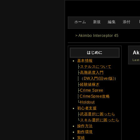
[
ホーム
|
新規
|
編集
|
添付
]
> Akimbo Interceptor 45
Ak
はじめに
Last
基本情報
├
ステルスについて
├
高難易度入門
│（
DW入門(旧ver版)
）
├
経験値稼ぎ
├
Crime Spree
│
CrimeSpree攻略
└
Holdout
初心者支援
├
武器選択に困ったら
└
スキル選択に困ったら
操作方法
動作環境
実績