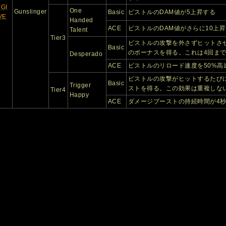
GI
One
Gunslinger
Basic
ピストルのDAM値が5上昇する
VE
Handed
ACE
ピストルのDAM値がさらに10上
Talent
Tier3
ピストルの攻撃を外さずヒットさせ
Basic
のボーナスを得る。これは4回ま
Desperado
ACE
ピストルのリロード速度を50%高
ピストルの攻撃がヒットするたびに
Basic
Trigger
ストを得る。この効果は重複しな
Tier4
Happy
ACE
ダメージブーストの持続時間が4