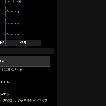
ライト装備
Community
Community
Community
THR
備考
効果
を33%短縮する
増加する
軽減する
に8軽減し、弾薬所持数を50%増加