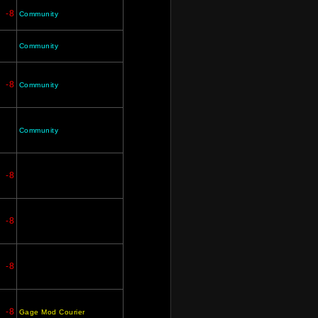
-8
Community
Community
-8
Community
Community
-8
-8
-8
-8
Gage Mod Courier