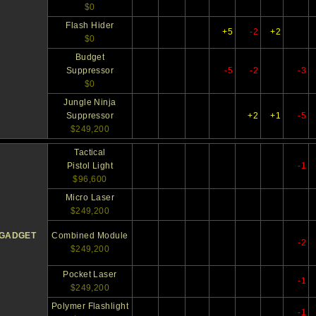
$0
Flash Hider
+5
-2
+2
$0
Budget
Suppressor
-5
-2
-3
$0
Jungle Ninja
Suppressor
+2
+1
-5
$249,200
Tactical
Pistol Light
-1
$96,600
Micro Laser
$249,200
GADGET
Combined Module
-2
$249,200
Pocket Laser
-1
$249,200
Polymer Flashlight
-1