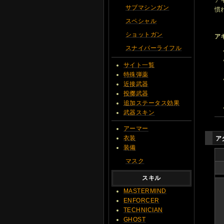
サブマシンガン
慣
スペシャル
ショットガン
ア
スナイパーライフル
サイト一覧
特殊弾薬
近接武器
投擲武器
追加ステータス効果
武器スキン
アーマー
衣装
ア
装備
マスク
スキル
MASTERMIND
ENFORCER
TECHNICIAN
GHOST