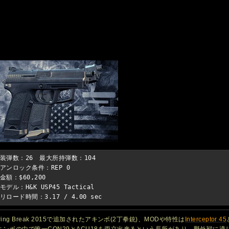
装弾数：26　最大所持弾数：104

アンロック条件：REP 0

金額：$60,200

モデル：H&K USP45 Tactical

リロード時間：3.17 / 4.00 sec
ring Break 2015で追加されたアキンボ(2丁拳銃)、MODや特性は
Interceptor 45
キンボの中で唯一CON29とACU18を両立出来るという長所があり、野外戦に適