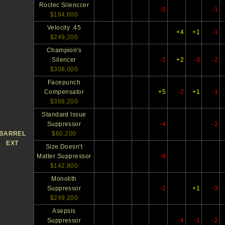
Roctec Silenccer
-5
-1
$194,600
Velocity .45
+4
+1
-1
$249,200
Champion's
Silencer
-2
+2
-3
-2
$308,000
Facepunch
Compensator
+5
-2
+1
-1
$368,200
Standard Issue
Suppressor
-4
-2
BARREL
$60,200
EXT
Size Doesn't
Matter Suppressor
-6
$142,800
Monolith
Suppressor
-2
+1
-3
$249,200
Asepsis
Suppressor
-4
-1
-2