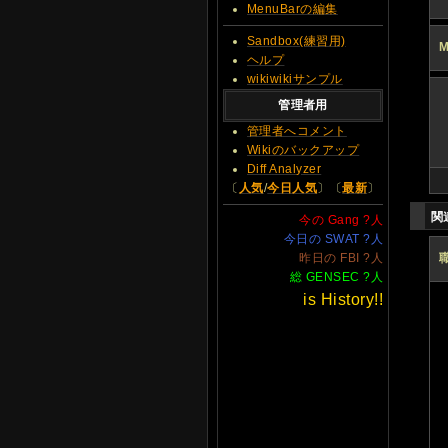
MenuBarの編集
Sandbox(練習用)
M
ヘルプ
wikiwikiサンプル
管理者用
管理者へコメント
Wikiのバックアップ
Diff Analyzer
〔
人気
/
今日人気
〕〔
最新
〕
関
今の Gang
?
人
今日の SWAT
?
人
昨日の FBI
?
人
総 GENSEC
?
人
is History!!