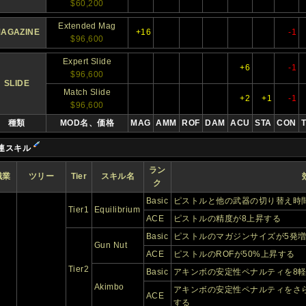
$60,200
Extended Mag
AGAZINE
+16
-1
$96,600
Expert Slide
+6
-1
$96,600
SLIDE
Match Slide
+2
+1
-1
$96,600
種類
MOD名、価格
MAG
AMM
ROF
DAM
ACU
STA
CON
連スキル
ラン
職業
ツリー
Tier
スキル名
ク
Basic
ピストルと他の武器の切り替え時間
Tier1
Equilibrium
ACE
ピストルの精度が8上昇する
Basic
ピストルのマガジンサイズが5発
Gun Nut
ACE
ピストルのROFが50%上昇する
Tier2
Basic
アキンボの安定性ペナルティを8
Akimbo
アキンボの安定性ペナルティをさら
ACE
する