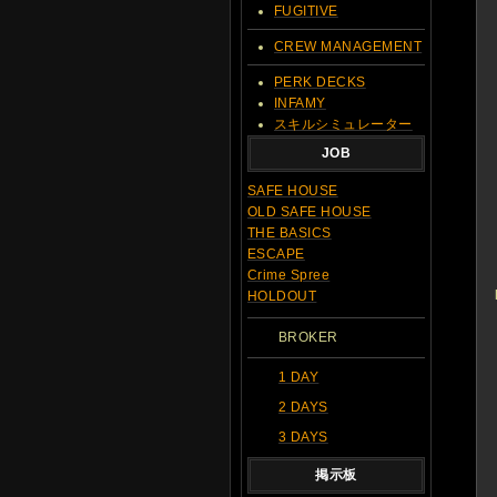
FUGITIVE
CREW MANAGEMENT
PERK DECKS
INFAMY
スキルシミュレーター
JOB
SAFE HOUSE
OLD SAFE HOUSE
THE BASICS
ESCAPE
Crime Spree
HOLDOUT
BROKER
1 DAY
2 DAYS
3 DAYS
掲示板