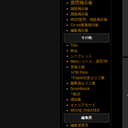
質問
掲示板
雑談掲示板
愚痴掲示板
MOD質問・雑談掲示板
Co-op募集掲示板
編集掲示板
その他
Tips
Bug
シークレット
Webシリーズ・実写TR
登場人物
├
FBI Files
└
Pager応答セリフ集
敵隊員セリフ集
Soundtrack
└
歌詞
用語集
キャリアモード
MOVIE THEATER
編集用
編集管理等