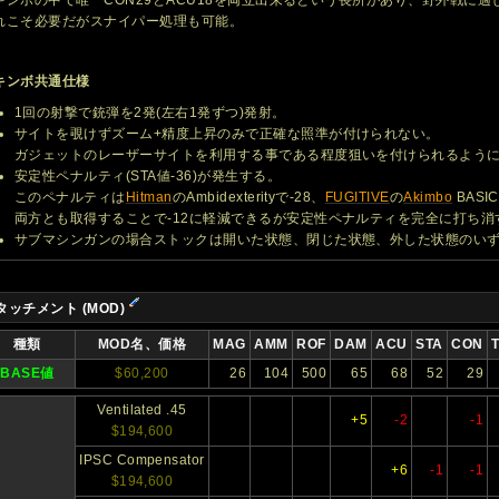
れこそ必要だがスナイパー処理も可能。
キンボ共通仕様
1回の射撃で銃弾を2発(左右1発ずつ)発射。
サイトを覗けずズーム+精度上昇のみで正確な照準が付けられない。
ガジェットのレーザーサイトを利用する事である程度狙いを付けられるよう
安定性ペナルティ(STA値-36)が発生する。
このペナルティは
Hitman
のAmbidexterityで-28、
FUGITIVE
の
Akimbo
BASI
両方とも取得することで-12に軽減できるが安定性ペナルティを完全に打ち消
サブマシンガンの場合ストックは開いた状態、閉じた状態、外した状態のい
タッチメント (MOD)
種類
MOD名、価格
MAG
AMM
ROF
DAM
ACU
STA
CON
BASE値
$60,200
26
104
500
65
68
52
29
Ventilated .45
+5
-2
-1
$194,600
IPSC Compensator
+6
-1
-1
$194,600