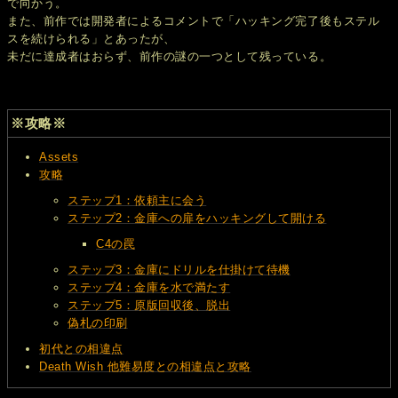
で向かう。
また、前作では開発者によるコメントで「ハッキング完了後もステル
スを続けられる」とあったが、
未だに達成者はおらず、前作の謎の一つとして残っている。
※攻略※
Assets
攻略
ステップ1：依頼主に会う
ステップ2：金庫への扉をハッキングして開ける
C4の罠
ステップ3：金庫にドリルを仕掛けて待機
ステップ4：金庫を水で満たす
ステップ5：原版回収後、脱出
偽札の印刷
初代との相違点
Death Wish 他難易度との相違点と攻略