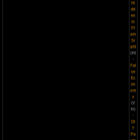
Hi
dd
en
in
Pl
ain
Si
ght
(H)
・
Fal
se
Ec
on
om
y
(V
H)
・
DI
Y
Pa