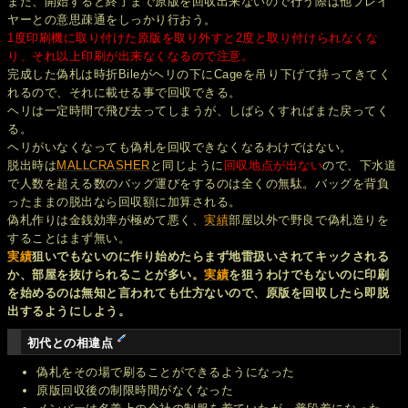
また、開始すると終了まで原版を回収出来ないので行う際は他プレイ
ヤーとの意思疎通をしっかり行おう。
1度印刷機に取り付けた原版を取り外すと2度と取り付けられなくな
り、それ以上印刷が出来なくなるので注意。
完成した偽札は時折Bileがヘリの下にCageを吊り下げて持ってきてく
れるので、それに載せる事で回収できる。
ヘリは一定時間で飛び去ってしまうが、しばらくすればまた戻ってく
る。
ヘリがいなくなっても偽札を回収できなくなるわけではない。
脱出時は
MALLCRASHER
と同じように
回収地点が出ない
ので、下水道
で人数を超える数のバッグ運びをするのは全くの無駄。バッグを背負
ったままの脱出なら回収額に加算される。
偽札作りは金銭効率が極めて悪く、
実績
部屋以外で野良で偽札造りを
することはまず無い。
実績
狙いでもないのに作り始めたらまず地雷扱いされてキックされる
か、部屋を抜けられることが多い。
実績
を狙うわけでもないのに印刷
を始めるのは無知と言われても仕方ないので、原版を回収したら即脱
出するようにしよう。
初代との相違点
偽札をその場で刷ることができるようになった
原版回収後の制限時間がなくなった