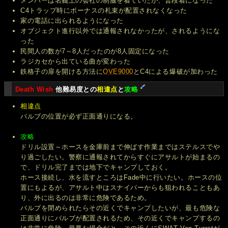
メンバーは名義上の会社の制服を着ていたが、普段着になった
C4トラップ時にボーナスの札束が配置されなくなった
家の電話に出られるようになった
オブジェクト進行以外では通報されなかったが、されるようにな
った
民間人の数が7～8人だったのが8人固定になった
ラジカセから出ている曲が変わった
鉄格子の扉を開ける方法に
OVE9000
とC4による爆破が加わった
Death Wish
他難易度との
相違点
と
攻略
相違点
バルブの位置が必ず正面通りになる。
攻略
ドリル設置～ホースを金庫前まで伸ばす作業まではステルスでや
り過ごしたい。警察に通報されてからすぐにアサルトが始まるの
で、ドリル完了までは地下でキャンプしておく。
ホース接続し、水を流すところはFade中に行いたい。ホースの位
置にもよるが、アサルト中はスナイパーからも狙われることもあ
り、外に出るのは非常に危険であるため。
バルブを閉められたらその近くでキャンプしたいが、最も危険な
正面通りにバルブが配置されるため、その近くでキャンプするの