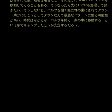
は非常に危険。最悪な場合だと、その近くにSWAT Van Turretが
移動してくることもある。そうなったら先にTurretを処理してお
きたい。そうしないと、バルブを開く際に蜂の巣にされてダウン
→助けに行こうとしてダウンなんて最悪なパターンに陥る可能性
が高い。時間はかかるが、バルブを開く→家の中に移動する、と
いう形でキャンプしたほうが安定するだろう。