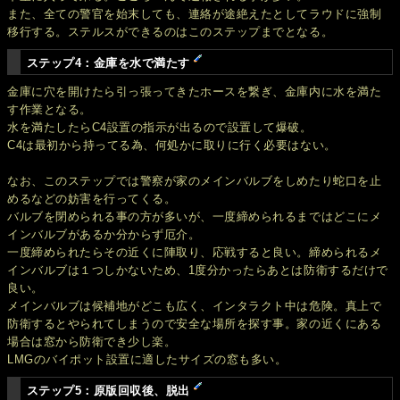
また、全ての警官を始末しても、連絡が途絶えたとしてラウドに強制
移行する。ステルスができるのはこのステップまでとなる。
ステップ4：金庫を水で満たす
金庫に穴を開けたら引っ張ってきたホースを繋ぎ、金庫内に水を満た
す作業となる。
水を満たしたらC4設置の指示が出るので設置して爆破。
C4は最初から持ってる為、何処かに取りに行く必要はない。
なお、このステップでは警察が家のメインバルブをしめたり蛇口を止
めるなどの妨害を行ってくる。
バルブを閉められる事の方が多いが、一度締められるまではどこにメ
インバルブがあるか分からず厄介。
一度締められたらその近くに陣取り、応戦すると良い。締められるメ
インバルブは１つしかないため、1度分かったらあとは防衛するだけで
良い。
メインバルブは候補地がどこも広く、インタラクト中は危険。真上で
防衛するとやられてしまうので安全な場所を探す事。家の近くにある
場合は窓から防衛でき少し楽。
LMGのバイポット設置に適したサイズの窓も多い。
ステップ5：原版回収後、脱出