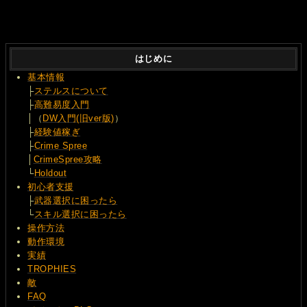
はじめに
基本情報
├
ステルスについて
├
高難易度入門
│（
DW入門(旧ver版)
）
├
経験値稼ぎ
├
Crime Spree
│
CrimeSpree攻略
└
Holdout
初心者支援
├
武器選択に困ったら
└
スキル選択に困ったら
操作方法
動作環境
実績
TROPHIES
敵
FAQ