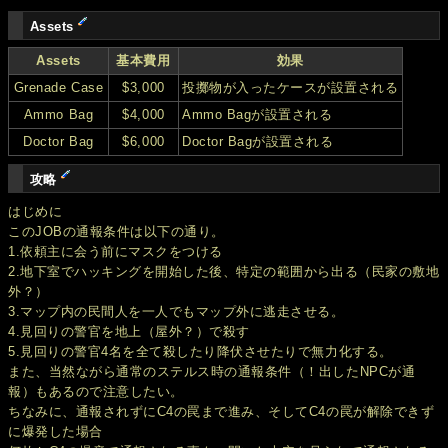
Assets
Assets
基本費用
効果
Grenade Case
$3,000
投擲物が入ったケースが設置される
Ammo Bag
$4,000
Ammo Bagが設置される
Doctor Bag
$6,000
Doctor Bagが設置される
攻略
はじめに
このJOBの通報条件は以下の通り。
1.依頼主に会う前にマスクをつける
2.地下室でハッキングを開始した後、特定の範囲から出る（民家の敷地
外？）
3.マップ内の民間人を一人でもマップ外に逃走させる。
4.見回りの警官を地上（屋外？）で殺す
5.見回りの警官4名を全て殺したり降伏させたりで無力化する。
また、当然ながら通常のステルス時の通報条件（！出したNPCが通
報）もあるので注意したい。
ちなみに、通報されずにC4の罠まで進み、そしてC4の罠が解除できず
に爆発した場合