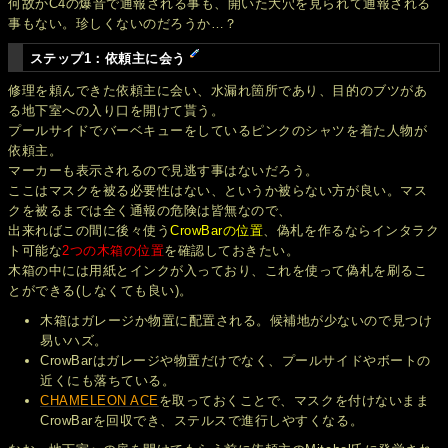
何故かC4の爆音で通報される事も、開いた大穴を見られて通報される
事もない。珍しくないのだろうか…？
ステップ1：依頼主に会う
修理を頼んできた依頼主に会い、水漏れ箇所であり、目的のブツがあ
る地下室への入り口を開けて貰う。
プールサイドでバーベキューをしているピンクのシャツを着た人物が
依頼主。
マーカーも表示されるので見逃す事はないだろう。
ここはマスクを被る必要性はない、というか被らない方が良い。マス
クを被るまでは全く通報の危険は皆無なので、
出来ればこの間に後々使う
CrowBarの位置
、偽札を作るならインタラク
ト可能な
2つの木箱の位置
を確認しておきたい。
木箱の中には用紙とインクが入っており、これを使って偽札を刷るこ
とができる(しなくても良い)。
木箱はガレージか物置に配置される。候補地が少ないので見つけ
易いハズ。
CrowBarはガレージや物置だけでなく、プールサイドやボートの
近くにも落ちている。
CHAMELEON ACE
を取っておくことで、マスクを付けないまま
CrowBarを回収でき、ステルスで進行しやすくなる。