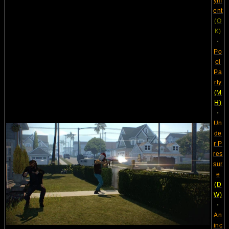
ym
ent
(O
K)
・
Po
ol
Pa
rty
(M
H)
・
Un
de
r P
res
sur
e
(D
W)
・
An
inc