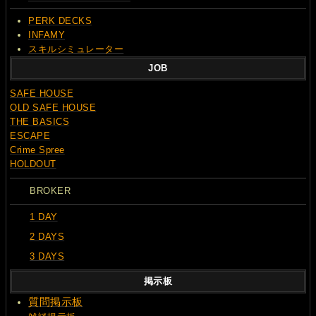
PERK DECKS
INFAMY
スキルシミュレーター
JOB
SAFE HOUSE
OLD SAFE HOUSE
THE BASICS
ESCAPE
Crime Spree
HOLDOUT
BROKER
1 DAY
2 DAYS
3 DAYS
掲示板
質問
掲示板