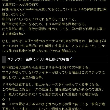
了直前に一人が扉の前で
待機(もちろんcrowbarも用意しておく)していれば、C4の解除自体は問
題ないだろうが、
印刷を行いたいならくれぐれも用心しておくこと。
地下室が筒抜けになるため、ドリルの防衛も困難になる。
ただ前述の通り、何故か隠密に進めていても、C4の罠が作動する事に
よる通報は無い。
なお、前作はこのTrap時のみボーナスの札束が設置され、初心者はC4
そっちのけで札束回収に走り解除に失敗することもままあった。しか
し今作では札束が出現しないのでその心配はない。
ステップ3：金庫にドリルを仕掛けて待機
地下室に侵入出来たら金庫にドリルを仕掛けて穴を開ける。
マスクを被っていないプレイヤーが残っている場合はこのステップに
進行しない。全員が被る事。
ドリルを設置すると、地上からホースを引っ張ってくる事になる。
この時地上にあるホースの位置は、通報確定の場所があるので注意。
（一般人に気付かれなくても近所に見られて通報される場所があ
る。）
ホースの位置がステルスのまま進められる位置であっても、警官が地
下室に入って来る。ここらへんで通報される事が多い。