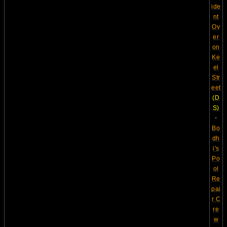
ide
nt
Ov
er
on
Ke
el
Str
eet
(D
S)
・
Bo
dh
i's
Po
ol
Re
pai
r C
re
w