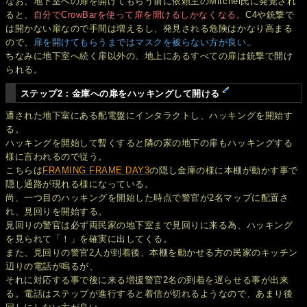
なお、地下室への扉を開けてもらう前に依頼主のMitchel氏に発覚され
ると、
自分でCrowBarを使って扉を開けるしかなくなる。
C4や銃撃で
は開かない扉なので手間は増えるし、発見される危険はかなり高まる
ので、
扉を開けてもらうまではマスクを被らない方が良い。
ちなみに地下室へ続く扉以外の、地上にあるすべての扉は銃撃で開け
られる。
ステップ2：金庫への扉をハッキングして開ける
通された地下室にある配電盤にインタラクトし、ハッキングを開始す
る。
ハッキングを開始して暫くすると隣の家の地下の扉もハッキングする
様に言われるので従う。
こちらは
FRAMING FRAME DAY3
の隠し金庫の様に本棚が動かす事で
隠し通路が現れる様になっている。
尚、一つ目のハッキングを開始した時点で警官が2名マップに配置さ
れ、見回りを開始する。
見回りの警官は必ず両民家の地下室まで見回りに来る為、ハッキング
を見られて「！」を確実に出してくる。
また、見回りの警官2人が到着後、本棚を動かせる方の民家のキッチン
辺りの電話が鳴るが、
それに対応する事で後に来る増援警官2名の到着を遅らせる事が出来
る。電話はステップが進行すると着信が切れるようなので、あまり後