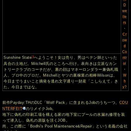
D
we
lle
rs
・
Cr
ow
d
Co
*1
Sunshine State
へようこそ！女は売り、男はペテン師といった
ntr
具合の土地だ。Mitchell氏のところへ行け。表向きは立派なカン
ol
トリークラブのコーチだが、裏の顔はマネーロンダラー兼偽札職
・
人、プロ中のプロだ。Mitchellとヤツの裏稼業の相棒Wilsonは、
W
今日までうまいこと摘発を逃れ文字通り一財産「こしらえて」き
h
た。今日まではな。
y?
前作Payday:THのDLC「Wolf Pack」に含まれるJobのうち一つ、
COU
NTERFEIT
のリメイクJob。
地下に偽札の印刷工場を構える家の地下室にプールの水漏れ修理を装
って潜入し、偽札の原版を頂くJOB。
尚、この際に「Bodhi's Pool Maintenance&Repair」という名義の会社