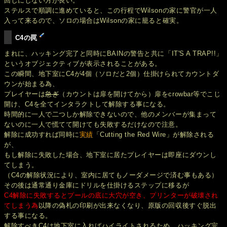
回しにしない方が良い。
ステルスで順調に進めていると、この行程でWilsonの家に警官が一人
入って来るので、ソロの場合はWilsonの家に籠ると確実。
C4の罠
まれに、ハッキング完了と同時にBAINの警告と共に「IT'S A TRAP!!」
というオブジェクティブが表示されることがある。
この瞬間、地下室にC4が4個（ソロだと2個）仕掛けられてカウントダ
ウンが始まる為、
プレイヤーは
急ぎ
（カウントは扉を開けてから）扉をcrowbar等でこじ
開け、C4を全てインタラクトして解除する事になる。
時間的に一人で二つしか解除できないので、他のメンバーが集まって
ないのに一人で慌てて開けても失敗するだけなので注意。
解除に成功すれば同時に
実績
「Cutting the Red Wire」が解除される
が、
もし解除に失敗した場合、地下室に居たプレイヤーは即座にダウンし
てしまう。
（C4の解除状況により、室内に居てもノーダメージで済む事もある）
その後は通常通り金庫にドリルを仕掛けるステップに移るが
C4解除に失敗するとプールの底に大穴が空き、プリンターが破壊され
てしまう為
以降の偽札の印刷が出来なくなり、原版の回収後すぐ脱出
する事になる。
解除すべきC4は地下室に入ればハイライトされるため、ハッキング完