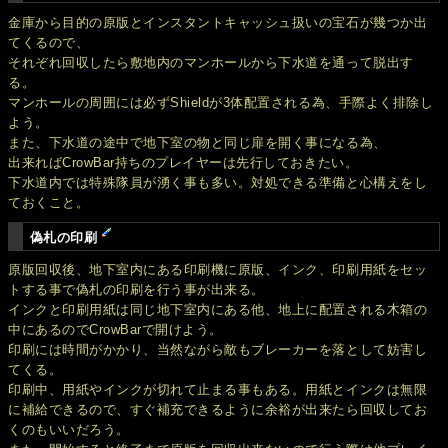
金庫から目的の原版とインスタントキャッシュ扱いの宝石が幾つか出
てくるので、
それぞれ回収したら敷地内のマンホールから下水道を通って脱出す
る。
マンホールの周囲には必ずShieldが3体配置される為、手際よく排除し
よう。
また、下水道の途中で地下室の物と同じ扉を開く事になる為、
出来ればCrowBar持ちのプレイヤーは先行しておきたい。
下水道内では特殊隊員が湧く事も多い。対処できる準備と心構えをし
ておくこと。
偽札の印刷
原版回収後、地下室内にある印刷機に原版、インク、印刷用紙をセッ
トする事で偽札の印刷を行う事が出来る。
インクと印刷用紙は同じ地下室内にある他、地上に配置される木箱の
中にあるのでCrowBarで開けよう。
印刷には時間がかかり、当然ながら敵もブレーカーを落として妨害し
てくる。
印刷中、用紙やインクが切れて止まる事もある。用紙とインクは無限
に補給できるので、すぐ補充できるように余裕が出来たら回収してお
くのもいいだろう。