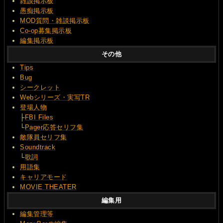
雑談掲示板
愚痴掲示板
MOD質問・雑談掲示板
Co-op募集掲示板
編集掲示板
その他
Tips
Bug
シークレット
Webシリーズ・実写TR
登場人物
├
FBI Files
└
Pager応答セリフ集
敵隊員セリフ集
Soundtrack
└
歌詞
用語集
キャリアモード
MOVIE THEATER
編集用
編集管理等