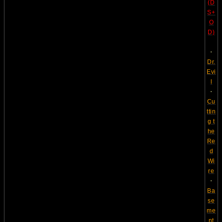
(D
S+
O
D)
・
Dr.
Evi
l
・
Cu
ttin
g t
he
Re
d
Wi
re
・
Ba
se
me
nt