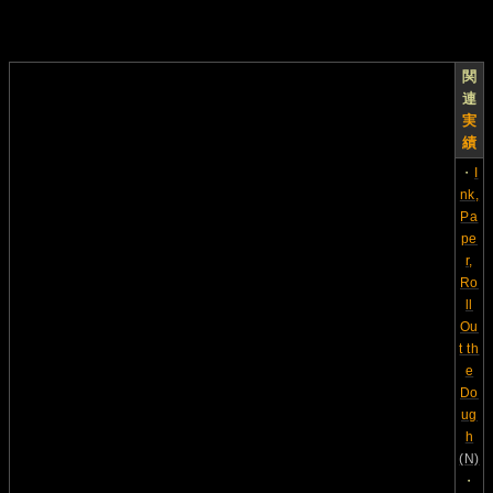
関
連
実
績
・
I
nk,
Pa
pe
r,
Ro
ll
Ou
t th
e
Do
ug
h
(N)
・