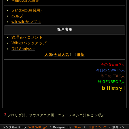
MenuBarの編集
Sandbox(練習用)
ヘルプ
wikiwikiサンプル
管理者用
管理者へコメント
Wikiのバックアップ
Diff Analyzer
〔
人気
/
今日人気
〕〔
最新
〕
今の Gang
?
人
今日の SWAT
?
人
昨日の FBI
?
人
総 GENSEC
?
人
is History!!
*1
フロリダ州、サウスダコタ州、ニューメキシコ州をこう呼ぶ
レンタルWIKI by
WIKIWIKI.jp*
/ Designed by
Olivia
/
広告について
/ 無料レン