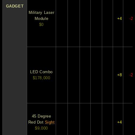
GADGET
Military Laser
Module
+4
-2
$0
LED Combo
+8
-2
$178,000
45 Degree
Red Dot
Sight
+4
$9,000