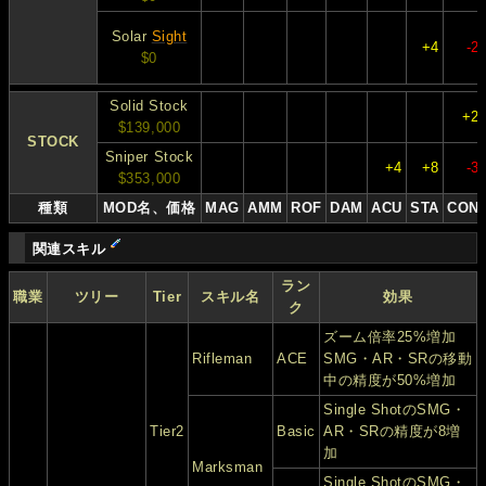
Solar
Sight
+4
-2
$0
Solid Stock
+2
$139,000
STOCK
Sniper Stock
+4
+8
-3
$353,000
種類
MOD名、価格
MAG
AMM
ROF
DAM
ACU
STA
CON
関連スキル
ラン
職業
ツリー
Tier
スキル名
効果
ク
ズーム倍率25%増加
Rifleman
ACE
SMG・AR・SRの移動
中の精度が50%増加
Single ShotのSMG・
Tier2
Basic
AR・SRの精度が8増
加
Marksman
Single ShotのSMG・