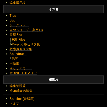
編集掲示板
その他
Tips
Bug
シークレット
Webシリーズ・実写TR
登場人物
├
FBI Files
└
Pager応答セリフ集
敵隊員セリフ集
Soundtrack
└
歌詞
用語集
キャリアモード
MOVIE THEATER
編集用
編集管理等
MenuBarの編集
Sandbox(練習用)
ヘルプ