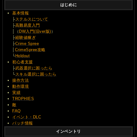
はじめに
基本情報
├
ステルスについて
├
高難易度入門
│（
DW入門(旧ver版)
）
├
経験値稼ぎ
├
Crime Spree
│
CrimeSpree攻略
└
Holdout
初心者支援
├
武器選択に困ったら
└
スキル選択に困ったら
操作方法
動作環境
実績
TROPHIES
敵
FAQ
イベント・DLC
パッチ情報
インベントリ