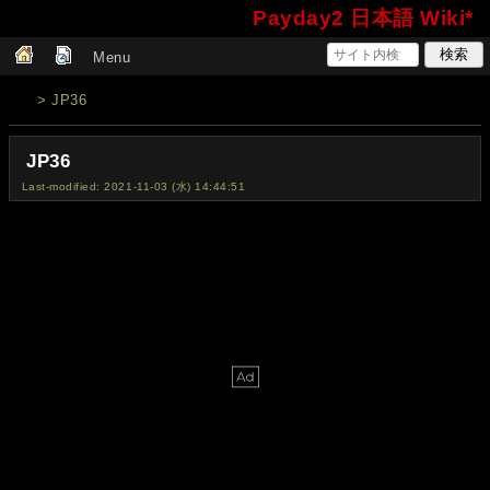
Payday2 日本語 Wiki*
Menu
> JP36
JP36
Last-modified: 2021-11-03 (水) 14:44:51