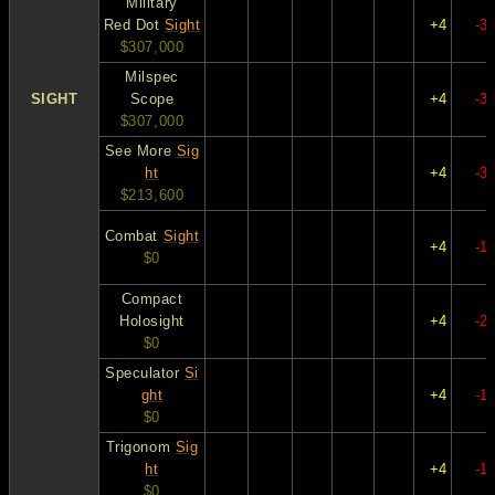
Military
Red Dot
Sight
+4
-3
$307,000
Milspec
SIGHT
Scope
+4
-3
$307,000
See More
Sig
ht
+4
-3
$213,600
Combat
Sight
+4
-1
$0
Compact
Holosight
+4
-2
$0
Speculator
Si
ght
+4
-1
$0
Trigonom
Sig
ht
+4
-1
$0