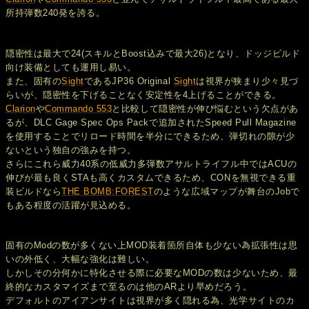
所持弾数240発を誇る。
隠密性は最大で24(スキルとBoost込みで最大26)となり、ドッジビルド
向け装備としても運用し易い。
また、固有の
Sight
であるJP36 Original
Sight
は視界が狭まり少々見づ
らいが、隠密性を下げることなく安定性を4上げることができる。
Clarion
や
Commando 553
と比較して隠密性が伸び悩むという欠点があ
るが、DLC Gage Spec Ops Packで追加されたSpeed Pull Magazine
を使用することでリロード時間を半分にできるため、弾切れの隙が少
ないという独自の強みを持つ。
さらにこれら威力40系の低威力多弾数アサルトライフル中ではACUの
伸びが最も良くSTAも高くカスタムできるため、CONを無視できる重
装ビルドなら
THE BOMB:FOREST
のような広域マップが舞台のJobで
もある程度の活躍が見込める。
固有のModの数が多くない上MOD装着箇所自体も少ない為拡張性は思
いの外低く、大幅な強化は難しい。
しかしその分何かに特化させる際に必要なMODの数は少ないため、最
終的なカスタマイズまで至るのは他のARより早めだろう。
デフォルトのアイアンサイトは視界が多く隠れる為、光学サイトのカ