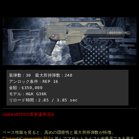
装弾数：30　最大所持弾数：240

アンロック条件：REP 16

金額：$350,000

モデル：H&K G36K

リロード時間：2.85 / 3.85 sec
Update#210の変更適用済み
ベース性能を見ると、高めの隠密性と最大所持弾数が特徴。
Clarion
や
Commando 553
と並んでアサルトライフル中最高である最大