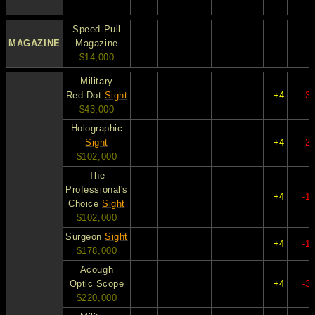
Speed Pull
MAGAZINE
Magazine
$14,000
Military
Red Dot
Sight
+4
-3
$43,000
Holographic
Sight
+4
-2
$102,000
The
Professional's
+4
-1
Choice
Sight
$102,000
Surgeon
Sight
+4
-1
$178,000
Acough
Optic Scope
+4
-3
$220,000