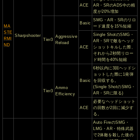
ACE
AR・SRのADS中の精
度が20%増加
SMG・AR・SRのリロ
Basic
MA
ード速度を15%短縮
STE
Single ShotのSMG・
Sharpshooter
Aggressive
RMI
Tier3
AR・SRで敵をヘッド
Reload
ND
ACE
ショットキルした際、
それから2秒間リロー
ド時間を40%短縮
6秒以内に3回ヘッドシ
ョットした際に1発弾
Basic
を回収する。
(Single ShotのSMG・
Ammo
Tier3
AR・SRに限る)
Efficiency
必要なヘッドショット
ACE
の回数が2回に減少す
る。
Auto FireのSMG・
LMG・AR・特殊武器
で2体敵を殺した後の