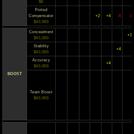
$0
Ported
Compensator
+2
+4
-8
-1
$43,000
Concealment
+1
$43,000
Stability
+4
$43,000
Accuracy
+4
$43,000
BOOST
Team Boost
$43,000