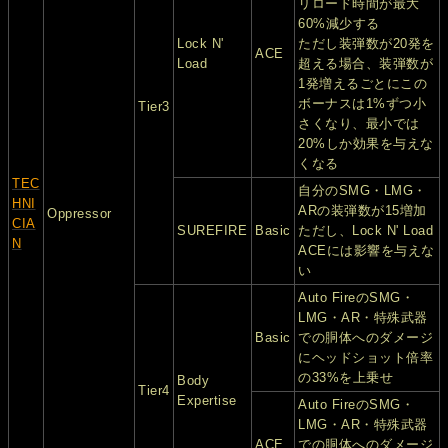
リロード時間が最大
60%減少する
Lock N'
ただし装弾数が20発を
ACE
Load
超える場合、装弾数が
1発増えるごとにこの
ボーナスは1%ずつ小
Tier3
さくなり、最小では
20%しか効果を与えな
くなる
TEC
自分のSMG・LMG・
HNI
ARの装弾数が15増加
Oppressor
CIA
SUREFIRE
Basic
ただし、Lock N' Load
N
ACEには影響を与えな
い
Auto FireのSMG・
LMG・AR・特殊武器
Basic
での胴体へのダメージ
にヘッドショット倍率
の33%を上乗せ
Body
Tier4
Expertise
Auto FireのSMG・
LMG・AR・特殊武器
ACE
での胴体へのダメージ