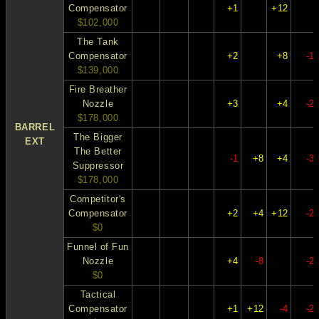
Compensator
+1
+12
$102,000
The Tank
Compensator
+2
+8
-1
$139,000
Fire Breather
Nozzle
+3
+4
-2
$178,000
BARREL
The Bigger
EXT
The Better
-1
+8
+4
-3
Suppressor
$178,000
Competitor's
Compensator
+2
+4
+12
-2
$0
Funnel of Fun
Nozzle
+4
-8
-2
$0
Tactical
Compensator
+1
+12
-4
-2