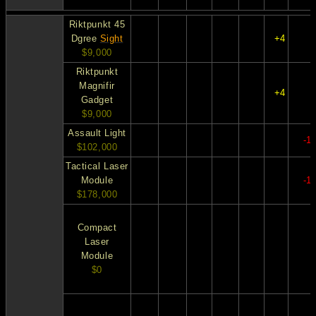
Riktpunkt 45
Dgree
Sight
+4
$9,000
Riktpunkt
Magnifir
+4
Gadget
$9,000
Assault Light
-1
$102,000
Tactical Laser
Module
-1
$178,000
Compact
Laser
Module
$0