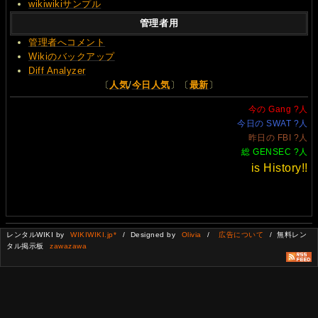
wikiwikiサンプル
管理者用
管理者へコメント
Wikiのバックアップ
Diff Analyzer
〔
人気
/
今日人気
〕〔
最新
〕
今の Gang
?
人
今日の SWAT
?
人
昨日の FBI
?
人
総 GENSEC
?
人
is History!!
レンタルWIKI by
WIKIWIKI.jp*
/ Designed by
Olivia
/
広告について
/ 無料レン
タル掲示板
zawazawa