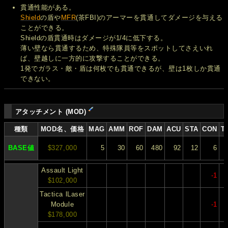
貫通性能がある。
Shield
の盾や
MFR
(茶FBI)のアーマーを貫通してダメージを与える
ことができる。
Shieldの盾貫通時はダメージが1/4に低下する。
薄い壁なら貫通するため、特殊隊員等をスポットしてさえいれ
ば、壁越しに一方的に攻撃することができる。
1発でガラス・敵・盾は何枚でも貫通できるが、壁は1枚しか貫通
できない。
アタッチメント (MOD)
種類
MOD名、価格
MAG
AMM
ROF
DAM
ACU
STA
CON
T
BASE値
$327,000
5
30
60
480
92
12
6
Assault Light
-1
$102,000
Tactica lLaser
Module
-1
$178,000