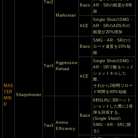
Tier2
Basic
AR・SRの精度が8増
加
Marksman
Single ShotのSMG・
ACE
AR・SRのADS中の
精度が20%増加
SMG・AR・SRのリ
Basic
ロード速度を15%短
縮
Single ShotのSMG・
Aggressive
Tier3
AR・SRで敵をヘッド
Reload
ショットキルした
ACE
際、
MAS
それから2秒間リロー
TER
ド時間を40%短縮
Sharpshooter
MIN
6秒以内に3回ヘッド
D
ショットした際に1発
弾を回収する。
Basic
(Single Shotの
Ammo
SMG・AR・SRに限
Tier3
Efficiency
る)