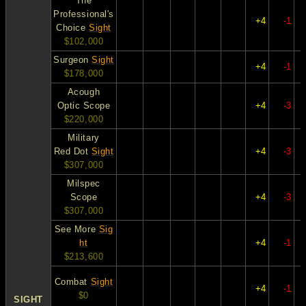
The
Professional's
+4
-1
Choice
Sight
$102,000
Surgeon
Sight
+4
-1
$178,000
Acough
Optic Scope
+4
-3
$220,000
Military
Red Dot
Sight
+4
-3
$307,000
Milspec
Scope
+4
-3
$307,000
See More
Sig
ht
+4
-1
$213,600
Combat
Sight
+4
-1
$0
SIGHT