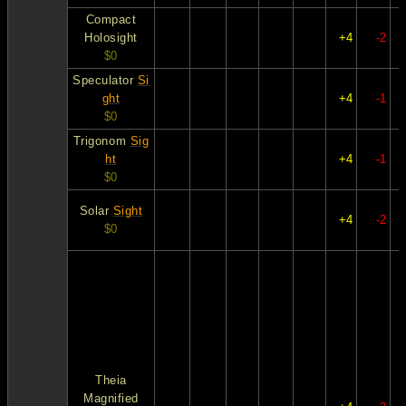
Compact
Holosight
+4
-2
$0
Speculator
Si
ght
+4
-1
$0
Trigonom
Sig
ht
+4
-1
$0
Solar
Sight
+4
-2
$0
Theia
Magnified