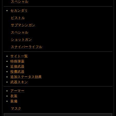
スペシャル
セカンダリ
ピストル
サブマシンガン
スペシャル
ショットガン
スナイパーライフル
サイト一覧
特殊弾薬
近接武器
投擲武器
追加ステータス効果
武器スキン
アーマー
衣装
装備
マスク