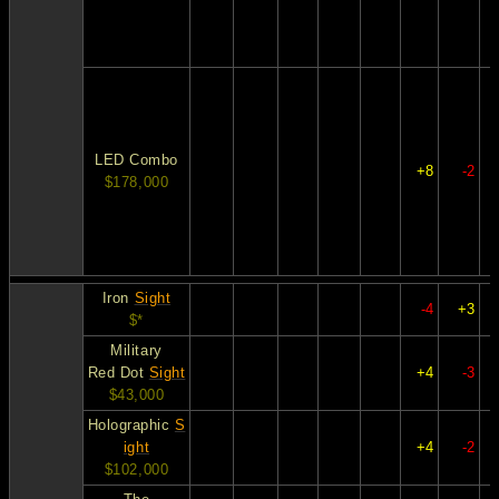
LED Combo
+8
-2
$178,000
Iron
Sight
-4
+3
$*
Military
Red Dot
Sight
+4
-3
$43,000
Holographic
S
ight
+4
-2
$102,000