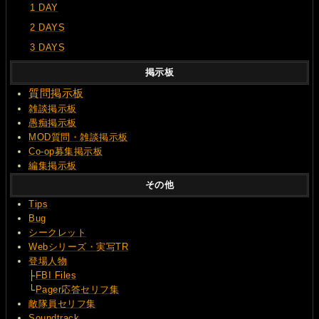
1 DAY
2 DAYS
3 DAYS
掲示板
質問
掲示板
雑談掲示板
愚痴掲示板
MOD質問・雑談掲示板
Co-op募集掲示板
編集掲示板
その他
Tips
Bug
シークレット
Webシリーズ・実写TR
登場人物
├
FBI Files
└
Pager応答セリフ集
敵隊員セリフ集
Soundtrack