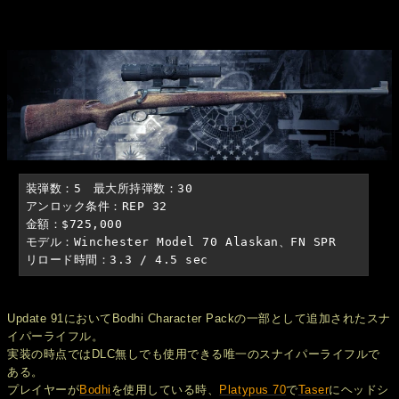
装弾数：5　最大所持弾数：30

アンロック条件：REP 32

金額：$725,000

モデル：Winchester Model 70 Alaskan、FN SPR

リロード時間：3.3 / 4.5 sec
Update 91においてBodhi Character Packの一部として追加されたスナ
イパーライフル。
実装の時点ではDLC無しでも使用できる唯一のスナイパーライフルで
ある。
プレイヤーが
Bodhi
を使用している時、
Platypus 70
で
Taser
にヘッドシ