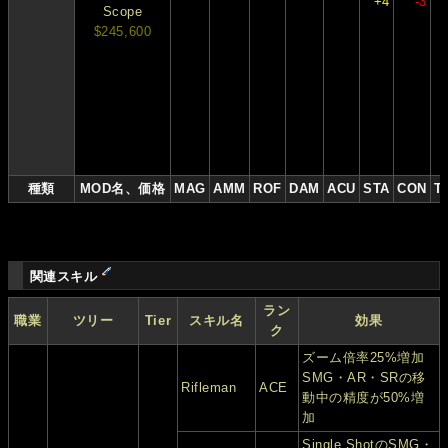
+4
-3
Scope
$245,600
種類
MOD名、価格
MAG
AMM
ROF
DAM
ACU
STA
CON
T
関連スキル
ラン
職業
ツリー
Tier
スキル名
効果
ク
ズーム倍率25%増加
SMG・AR・SRの移
Rifleman
ACE
動中の精度が50%増
加
Single ShotのSMG・