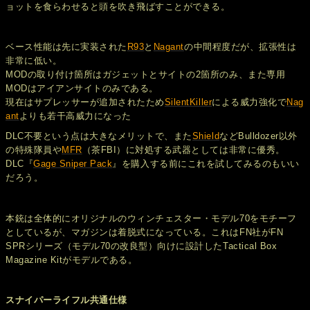
ョットを食らわせると頭を吹き飛ばすことができる。
ベース性能は先に実装された
R93
と
Nagant
の中間程度だが、拡張性は
非常に低い。
MODの取り付け箇所はガジェットとサイトの2箇所のみ、また専用
MODはアイアンサイトのみである。
現在はサプレッサーが追加されたため
SilentKiller
による威力強化で
Nag
ant
よりも若干高威力になった
DLC不要という点は大きなメリットで、また
Shield
などBulldozer以外
の特殊隊員や
MFR
（茶FBI）に対処する武器としては非常に優秀。
DLC『
Gage Sniper Pack
』を購入する前にこれを試してみるのもいい
だろう。
本銃は全体的にオリジナルのウィンチェスター・モデル70をモチーフ
としているが、マガジンは着脱式になっている。これはFN社がFN
SPRシリーズ（モデル70の改良型）向けに設計したTactical Box
Magazine Kitがモデルである。
スナイパーライフル共通仕様