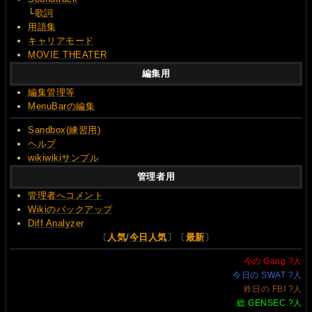
└
歌詞
用語集
キャリアモード
MOVIE THEATER
編集用
編集管理等
MenuBarの編集
Sandbox(練習用)
ヘルプ
wikiwikiサンプル
管理者用
管理者へコメント
Wikiのバックアップ
Diff Analyzer
〔
人気
/
今日人気
〕〔
最新
〕
今の Gang
?
人
今日の SWAT
?
人
昨日の FBI
?
人
総 GENSEC
?
人