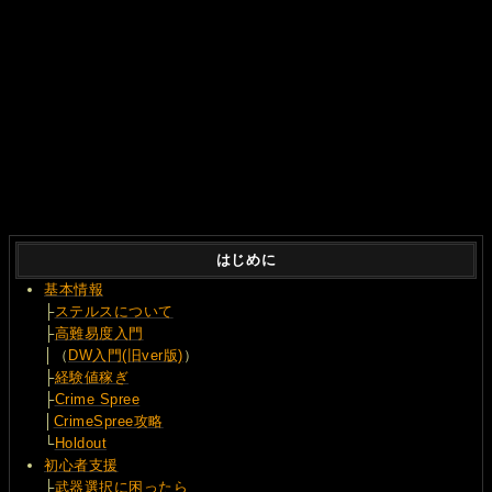
はじめに
基本情報
├
ステルスについて
├
高難易度入門
│（
DW入門(旧ver版)
）
├
経験値稼ぎ
├
Crime Spree
│
CrimeSpree攻略
└
Holdout
初心者支援
├
武器選択に困ったら