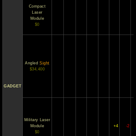
Compact
Laser
Module
$0
Angled
Sight
$34,400
GADGET
Military Laser
Module
+4
-2
$0