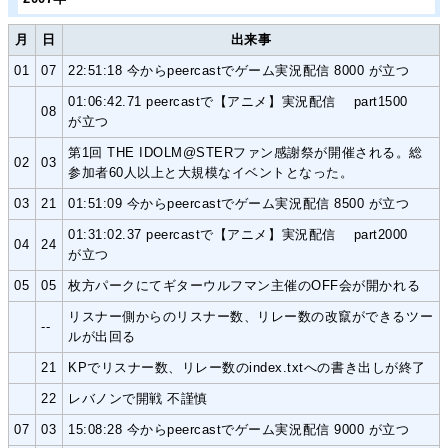
月
日
出来事
01
07
22:51:18 今からpeercastでゲーム実況配信 8000 が立つ
01:06:42.71 peercastで【アニメ】実況配信 part1500
08
が立つ
第1回 THE IDOLM@STERファン感謝祭が開催される。総
02
03
参加者60人以上と大規模なイベントとなった。
03
21
01:51:09 今からpeercastでゲーム実況配信 8500 が立つ
01:31:02.37 peercastで【アニメ】実況配信 part2000
04
24
が立つ
05
05
枚方パークにてギターウルフマン主催のOFF会が開かれる
リスナー側からのリスナー数、リレー数の改竄ができるツー
--
ルが出回る
21
KPでリスナー数、リレー数のindex.txtへの書き出しが終了
22
レバノンで開戦 不謹慎
07
03
15:08:28 今からpeercastでゲーム実況配信 9000 が立つ