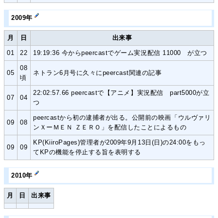
2009年
月
日
出来事
01
22
19:19:36 今からpeercastでゲーム実況配信 11000 が立つ
08
05
ネトラン6月号に久々にpeercast関連の記事
頃
22:02:57.66 peercastで【アニメ】実況配信 part5000が立
07
04
つ
peercastから初の逮捕者が出る。公開前の映画「ウルヴァリ
09
08
ンＸーＭＥＮ ＺＥＲＯ」を配信したことによるもの
KP(KiiroPages)管理者が2009年9月13日(日)の24:00をもっ
09
09
てKPの機能を停止する旨を表明する
2010年
月
日
出来事