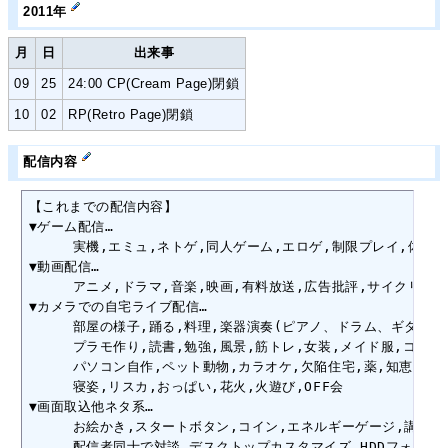
2011年
月
日
出来事
09
25
24:00 CP(Cream Page)閉鎖
10
02
RP(Retro Page)閉鎖
配信内容
【これまでの配信内容】

▼ゲーム配信…

　 　 実機,エミュ,ネトゲ,同人ゲーム,エロゲ,制限プレイ,体感ゲーム
▼動画配信…

　 　 アニメ,ドラマ,音楽,映画,有料放送,広告批評,サイクリング,
▼カメラでの自宅ライブ配信…

　 　 部屋の様子,踊る,料理,楽器演奏(ピアノ、ドラム、ギター、ベ
　 　 プラモ作り,読書,勉強,風景,筋トレ,女装,メイド服,コスプレ
　 　 パソコン自作,ペット動物,カラオケ,欠陥住宅,薬,知恵の輪を
　 　 寝姿,リスカ,おっぱい,花火,火遊び,OFF会

▼画面取込他ネタ系…

　 　 お絵かき,スタートボタン,コイン,エネルギーゲージ,講座形
　 　 配信者同士で対談,デスクトップカスタマイズ,HDDフォーマッ