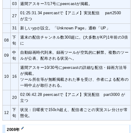
03
週間アスキー7/17号にpeercastが掲載。
01:25:31.34 peercastで【アニメ】実況配信 part2500
27
が立つ
31
新しいypが設立。「Unknown Page」通称「UP」
下
週末の配信チャンネル数300超に。(大多数がKP)1年前の3倍
08
旬
に
中
自動録画時代到来。録画ツールが空気的に解禁。複数のツー
09
旬
ルが公表、配布される状況へ。
週間アスキー10/30号にpeercastの詳細な配信・録画方法等
が掲載。
10
16
ツール所在等が無断掲載された事を受け、作者による配布の
一時中止が敢行される。
02:06:42.28 peercastで【アニメ】実況配信 part3000 が
20
立つ
下
状況：日曜夜で150ch超え、配信者ごとの実況スレ分けが常
12
旬
態化。
2008年