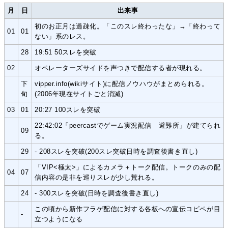
月
日
出来事
初のお正月は過疎化。「このスレ終わったな」→「終わって
01
01
ない」系のレス。
28
19:51 50スレを突破
02
オペレーターズサイドを声つきで配信する者が現れる。
下
vipper.info(wikiサイト)に配信ノウハウがまとめられる。
旬
(2006年現在サイトごと消滅)
03
01
20:27 100スレを突破
22:42:02「peercastでゲーム実況配信 避難所」が建てられ
09
る。
29
- 208スレを突破(200スレ突破日時を調査後書き直し)
「VIP<極太>」によるカメラ＋トーク配信。トークのみの配
04
07
信内容の是非を巡りスレが少し荒れる。
24
- 300スレを突破(日時を調査後書き直し)
この頃から新作フラゲ配信に対する各板への宣伝コピペが目
-
立つようになる