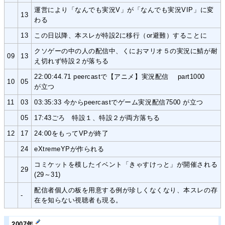
運営により「なんでも実況V」が「なんでも実況VIP」に変
13
わる
13
この日以降、本スレが特設2に移行（or避難）することに
クソゲーの中の人の配信中、くにおマリオ５の実況に鯖が耐
09
13
え切れず特設２が落ちる
22:00:44.71 peercastで【アニメ】実況配信 part1000
10
05
が立つ
11
03
03:35:33 今からpeercastでゲーム実況配信7500 が立つ
05
17:43ごろ 特設１、特設２が両方落ちる
12
17
24:00をもってVPが終了
24
eXtremeYPが作られる
コミケットを模したイベント「きゃすけっと」が開催される
29
(29～31)
配信者個人の板を用意する例が珍しくなくなり、本スレの存
-
在を知らない視聴者も現る。
2007年