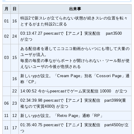
月
日
出来事
特設2で新スレが立てられない状態が続きスレの位置を転々
01
16
とするがまた特設2に戻る
03:13:47.27 peercastで【アニメ】実況配信 part3500
02
24
が立つ
ある配信者を通してニコニコ動画からいつにも増して大量の
ユーザが流入。
03
15
毎度の毎度の事ながらポートが開けられない・ツール類が使
えないユーザの今後が危惧される
新しいypが設立。「Cream Page」別名「Cossori Page」通
16
称「CP」
22
14:00:52 今からpeercastでゲーム実況配信 10000 が立つ
02:34:39.98 peercastで【アニメ】実況配信 part3999(重
06
23
複なので実質4000) が立つ
11
12
新しいypが設立。「Retro Page」通称「RP」
01:35:40.75 peercastで【アニメ】実況配信 part4500が立
11
17
つ