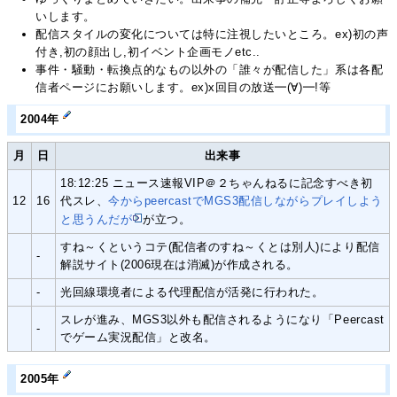
いします。
配信スタイルの変化については特に注視したいところ。ex)初の声
付き,初の顔出し,初イベント企画モノetc..
事件・騒動・転換点的なもの以外の「誰々が配信した」系は各配
信者ページにお願いします。ex)x回目の放送━(∀)━!等
2004年
月
日
出来事
18:12:25 ニュース速報VIP＠２ちゃんねるに記念すべき初
12
16
代スレ、
今からpeercastでMGS3配信しながらプレイしよう
と思うんだが
が立つ。
すね～くというコテ(配信者のすね～くとは別人)により配信
-
解説サイト(2006現在は消滅)が作成される。
-
光回線環境者による代理配信が活発に行われた。
スレが進み、MGS3以外も配信されるようになり「Peercast
-
でゲーム実況配信」と改名。
2005年