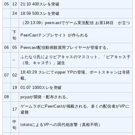
05
12
21:10 400スレを突破
24
18:59 500スレを突破
（20:13:09）peercastでゲーム実況配信 お茶1杯目 が立つ
下
PeerCastテンプレサイト が作られる
旬
06
05
Peercast配信動画観賞用プレイヤーが登場する。
ふたなり氏によりピアキャスのマスコット、「ピアキャス子
--
（現、キャス子）」誕生
18:43:29 スレにてvipper YPの登場。ポートスキャンは非搭
07
02
載。
19
01:07 1000スレを突破
08
pcypが開発・配布される。
ゲームラボにPeerCastが掲載される。多くの配信者がVPに
17
避難
中
tototoによるVPへの田代砲攻撃（真相不明）
旬