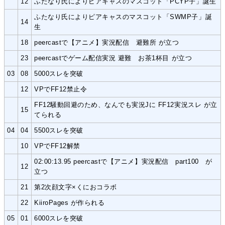
12
ふたなり氏によりピアキャスのマスコット「PCYP子」誕生
ふたなり氏によりピアキャスのマスコット「SWMP子」誕
14
生
18
peercastで【アニメ】実況配信 避難所 が立つ
23
peercastでゲーム配信実況 避難 お茶1杯目 が立つ
03
08
5000スレを突破
12
VPでFF12禁止令
FF12騒動回避のため、なんでも実況Jに FF12実況スレ が立
15
てられる
04
04
5500スレを突破
10
VPでFF12解禁
02:00:13.95 peercastで【アニメ】実況配信 part100 が
12
立つ
21
第2次顔文字×くにおコラボ
22
KiiroPages が作られる
05
01
6000スレを突破