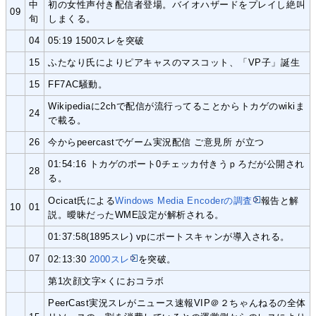
中
初の女性声付き配信者登場。バイオハザードをプレイし絶叫
09
旬
しまくる。
04
05:19 1500スレを突破
15
ふたなり氏によりピアキャスのマスコット、「VP子」誕生
15
FF7AC騒動。
Wikipediaに2chで配信が流行ってることからトカゲのwikiま
24
で載る。
26
今からpeercastでゲーム実況配信 ご意見所 が立つ
01:54:16 トカゲのポート0チェッカ付きうｐろだが公開され
28
る。
Ocicat氏による
Windows Media Encoderの調査
報告と解
10
01
説。曖昧だったWME設定が解析される。
01:37:58(1895スレ) vpにポートスキャンが導入される。
07
02:13:30
2000スレ
を突破。
第1次顔文字×くにおコラボ
PeerCast実況スレがニュース速報VIP＠２ちゃんねるの全体