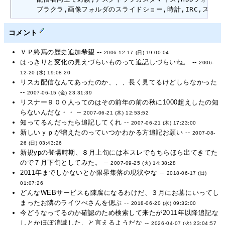
　 　 ブラクラ,画像フォルダのスライドショー,時計,IRC,スレ,Reg
コメント
ＶＰ終焉の歴史追加希望 --
2006-12-17 (日) 19:00:04
はっきりと変化の見えづらいものって追記しづらいね。 --
2006-
12-20 (水) 19:08:20
リスカ配信なんてあったのか、、、長く見てるけどしらなかった
--
2007-06-15 (金) 23:31:39
リスナー９００人ってのはその前年の前の秋に1000超えしたの知
らないんだな・・ --
2007-06-21 (木) 12:53:52
知ってるんだったら追記してくれ --
2007-06-21 (木) 17:23:00
新しいｙｐが増えたのっていつかわかる方追記お願い --
2007-08-
26 (日) 03:43:26
新規ypの登場時期、８月上旬には本スレでもちらほら出てきてた
ので７月下旬としてみた。 --
2007-09-25 (火) 14:38:28
2011年までしかないとか限界集落の現状やな --
2018-06-17 (日)
01:07:26
どんなWEBサービスも陳腐になるわけだ、３月にお墓にいってし
まったお隣のライツべさんを偲ぶ --
2018-06-20 (水) 09:32:00
今どうなってるのか確認のため検索して来たが2011年以降追記な
しとかほぼ消滅した、と言えるようだな --
2026-04-07 (火) 23:04:57