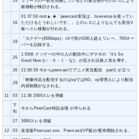
15
リソースの一割を消費しているとの運営側からのレスにより
板移動が検討される。
01:37:50 root▲ ★「peercast実況は、livevenusを使ってい
16
ただけるとうれしいです。」とのレスによりなんでも実況V
板へスレ移動が行われる。
「カクゲー(450kbps)」chで初の500人超えリレー。700オー
19
バーを記録する。
1:50頃 クソゲーの中の人の配信中にザマギの「It's So
25
Good Now (い・そ・ぐ・な)」が流され以後人気を博す。
26
21:59:39 今からpeercastでアニメ実況配信 part1 が立つ
「映像作品を配信するのはvpではNG」vp管理人により配信
29
内容制限がなされる。
11
03
11:36 2500スレを突破
下
今からPeerCast特設会場 が作られる
旬
27
3000スレを突破
12
03
改造版Peercast.exe、Peercast(VP版)が配布開始される。