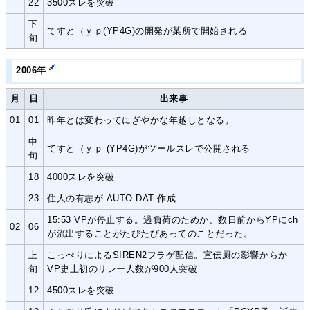
22
3500スレを突破
下
てすと（ｙｐ(YP4G)の開発が某所で開始される
旬
2006年
月
日
出来事
01
01
昨年とは変わってにぎやかな年越しとなる。
中
てすと（ｙｐ (YP4G)がツールスレで公開される
旬
18
4000スレを突破
23
住人の有志が AUTO DAT 作成
15:53 VPが停止する。過負荷のためか、数日前からYPにch
02
06
が流出することがたびたびあってのことだった。
上
こっぺりによるSIREN2フラゲ配信。宣伝厨の影響からか
旬
VP史上初のリレー人数が900人突破
12
4500スレを突破