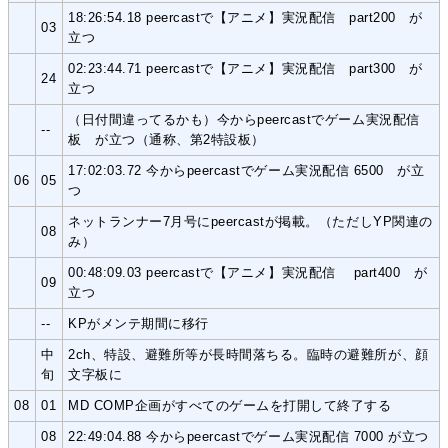
18:26:54.18 peercastで【アニメ】実況配信 part200 が
03
立つ
02:23:44.71 peercastで【アニメ】実況配信 part300 が
24
立つ
（日付間違ってるかも）今からpeercastでゲーム実況配信
--
板 が立つ（通称、第2特設板）
17:02:03.72 今からpeercastでゲーム実況配信 6500 が立
06
05
つ
ネットランナー7月号にpeercastが掲載。（ただしYP関連の
08
み）
00:48:09.03 peercastで【アニメ】実況配信 part400 が
09
立つ
--
KPがメンテ期間に移行
中
2ch、特設、避難所等が長時間落ちる。臨時の避難所が、顔
旬
文字板に
08
01
MD COMP企画がすべてのゲームを打開して終了する
08
22:49:04.88 今からpeercastでゲーム実況配信 7000 が立つ