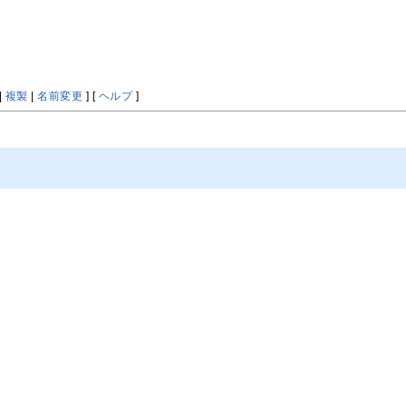
|
複製
|
名前変更
] [
ヘルプ
]