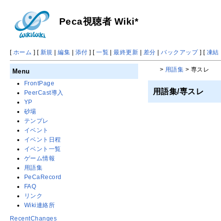
Peca視聴者 Wiki*
[
ホーム
] [
新規
|
編集
|
添付
] [
一覧
|
最終更新
|
差分
|
バックアップ
] [
凍結
>
用語集
> 専スレ
Menu
FrontPage
用語集/専スレ
PeerCast導入
YP
砂場
テンプレ
イベント
イベント日程
イベント一覧
ゲーム情報
用語集
PeCaRecord
FAQ
リンク
Wiki連絡所
RecentChanges