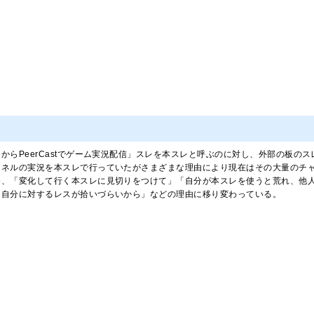
からPeerCastでゲーム実況配信」スレを本スレと呼ぶのに対し、外部の板の
ンネルの実況を本スレで行っていたがさまざまな理由により現在はその大量のチ
合、「変化して行く本スレに見切りをつけて」「自分が本スレを使うと荒れ、他
「自分に対するレスが拾いづらいから」などの理由に移り変わっている。