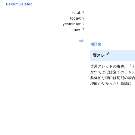
RecentDeleted
total:
?
today:
?
yesterday:
?
now:
?
edit
用語集
専スレ
専用スレッドの略称。「今
かつてはほぼ全てのチャ
具体的な理由は初期の場
理由がなかったり単純に