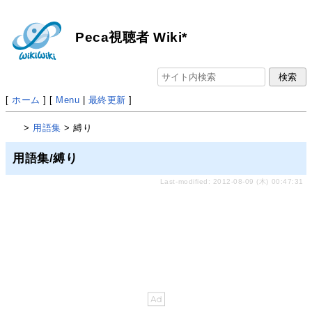
Peca視聴者 Wiki*
[
ホーム
] [
Menu
|
最終更新
]
>
用語集
> 縛り
用語集/縛り
Last-modified: 2012-08-09 (木) 00:47:31