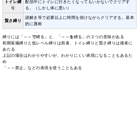
トイレ縛
配信中にトイレに行きたくなってもいかないでクリアす
り
る。（しかし体に悪い）
謎解き等で必要以上に時間を掛けながらクリアする。基本
賢さ縛り
的に蔑称
縛りには「～～
で
縛る」と、「～～
を
縛る」の２つの意味がある
初期装備縛りと低レベル縛りは前者、トイレ縛りと賢さ縛りは後者に
あたる
上記の場合はわかりやすいが、わかりにくい表現になることもあるた
め
「～～禁止」などの表現を使うこともある