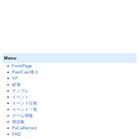
Menu
FrontPage
PeerCast導入
YP
砂場
テンプレ
イベント
イベント日程
イベント一覧
ゲーム情報
用語集
PeCaRecord
FAQ