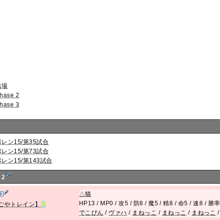
出場
hase 2
hase 3
ポレン15/第35試合
ポレン15/第73試合
ポレン15/第143試合
 2
△
猫
HP13 / MP0 / 攻5 / 防8 / 魔5 / 精8 / 命5 / 速8 / 勝
ごやトレイン】
R
でこぴん
/
ヴァハ
/
まねっこ
/
まねっこ
/
まねっこ