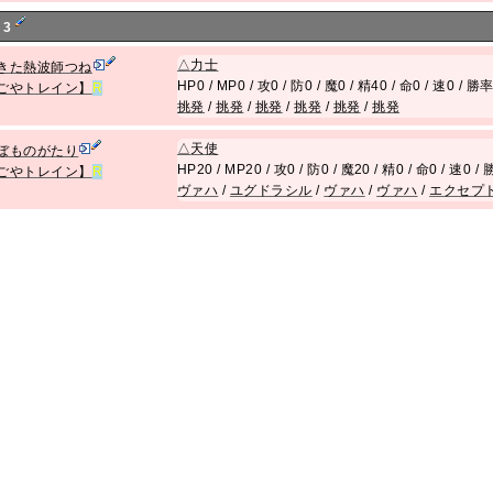
 3
△
力士
きた熱波師つね
HP0 / MP0 / 攻0 / 防0 / 魔0 / 精40 / 命0 / 速0 / 勝
ごやトレイン】
R
挑発
/
挑発
/
挑発
/
挑発
/
挑発
/
挑発
△
天使
ぼものがたり
HP20 / MP20 / 攻0 / 防0 / 魔20 / 精0 / 命0 / 速0 
ごやトレイン】
R
ヴァハ
/
ユグドラシル
/
ヴァハ
/
ヴァハ
/
エクセプ