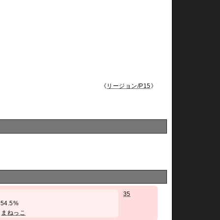
《
リージョン/P15
》
35
率54.5%
/
まねっこ