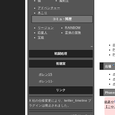
猫
魔剣士
アドベンチャー
木こり
コミュ・閲歴
リージョン
RAINBOW
応援人
霊体の冒険
宝箱
_
P
戦闘処理
P
視聴室
出場
ポレン15
ポレン11-
リンク
Phase
X 社の仕様変更により、twitter_timeline プ
銃碁や
ラグインは廃止されました。
【ごや