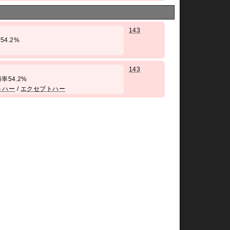
143
率54.2%
143
/ 勝率54.2%
トハー
/
エクセプトハー