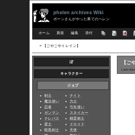
phelen archives Wiki
ポーンさんがやった果てのヘレン
[
ホーム
|
新規
|
編集
|
添付
]
> 【ごやごやトレイン】
ぽ
【ご
Last-mod
キャラクター
ジョブ
剣士
ナイト
魔法使い
力士
忍者
弓矢使い
ガンマン
スネイカー
テレパス
精霊術士
星士
ドロイド
暗黒剣士
天使