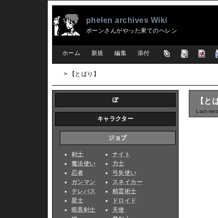
phelen archives Wiki
ポーンさんがやった果てのヘレン
[
ホーム
|
新規
|
編集
|
添付
]
> 【とばり】
ぽ
【と
Last-mod
キャラクター
ジョブ
剣士
ナイト
魔法使い
力士
忍者
弓矢使い
ガンマン
スネイカー
テレパス
精霊術士
星士
ドロイド
暗黒剣士
天使