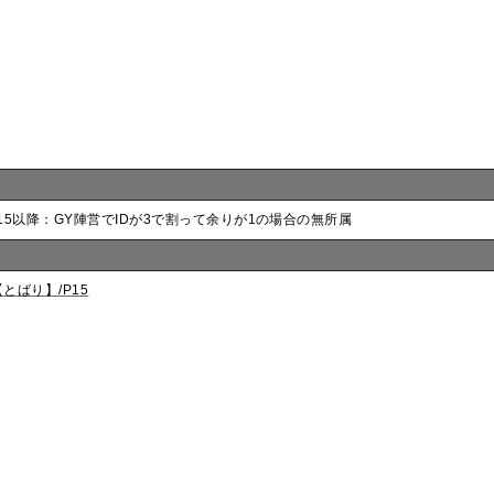
15以降：GY陣営でIDが3で割って余りが1の場合の無所属
【とばり】/P15