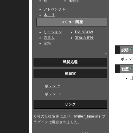
猫
魔剣士
アドベンチャー
木こり
コミュ・閲歴
リージョン
RAINBOW
応援人
霊体の冒険
宝箱
説明
_
ポレン
戦闘処理
戦歴
視聴室
ポレン15
ポレン11-
リンク
X 社の仕様変更により、twitter_timeline プ
ラグインは廃止されました。