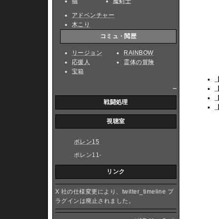
猫
魔剣士
アドベンチャー
木こり
コミュ・閲歴
リージョン
RAINBOW
応援人
霊体の冒険
宝箱
_
戦闘処理
視聴室
ポレン15
ポレン11-
リンク
X 社の仕様変更により、twitter_timeline プ
ラグインは廃止されました。