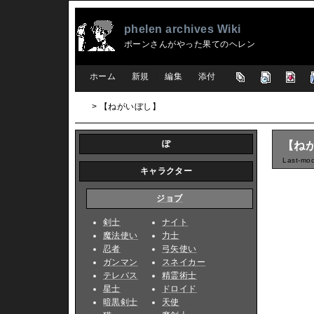
phelen archives Wiki
ポーンさんがやった果てのヘレン
[
ホーム
|
新規
|
編集
|
添付
]
> 【ねがいぼし】
ぽ
【ね
Last-mod
キャラクター
ジョブ
剣士
ナイト
魔法使い
力士
忍者
弓矢使い
ガンマン
スネイカー
テレパス
精霊術士
星士
ドロイド
暗黒剣士
天使