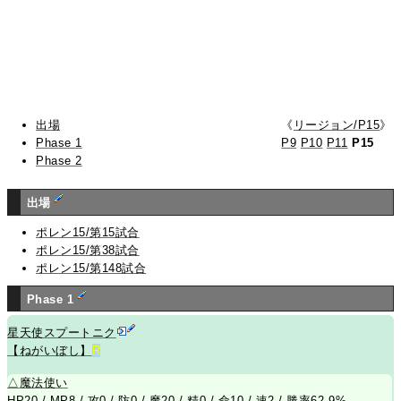
出場
《
リージョン/P15
》
Phase 1
P9
P10
P11
P15
Phase 2
出場
ポレン15/第15試合
ポレン15/第38試合
ポレン15/第148試合
Phase 1
星天使スプートニク
【ねがいぼし】
R
△
魔法使い
HP20 / MP8 / 攻0 / 防0 / 魔20 / 精0 / 命10 / 速2 / 勝率62.9%