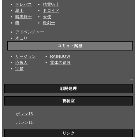
テレパス
精霊術士
星士
ドロイド
暗黒剣士
天使
猫
魔剣士
アドベンチャー
木こり
コミュ・閲歴
リージョン
RAINBOW
応援人
霊体の冒険
宝箱
_
戦闘処理
視聴室
ポレン15
ポレン11-
リンク