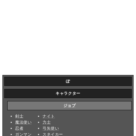
ぽ
キャラクター
ジョブ
剣士
ナイト
魔法使い
力士
忍者
弓矢使い
ガンマン
スネイカー