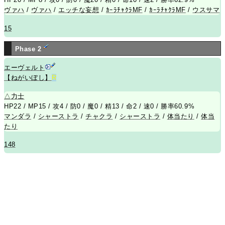
ヴァハ
/
ヴァハ
/
エッチな妄想
/
ｶｰﾗﾁｬｸﾗMF
/
ｶｰﾗﾁｬｸﾗMF
/
ウスサマ
15
Phase 2
エーヴェルト
【ねがいぼし】
R
△
力士
HP22 / MP15 / 攻4 / 防0 / 魔0 / 精13 / 命2 / 速0 / 勝率60.9%
マンダラ
/
シャーストラ
/
チャクラ
/
シャーストラ
/
体当たり
/
体当
たり
148