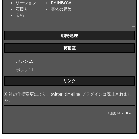
リージョン
RAINBOW
応援人
霊体の冒険
宝箱
_
戦闘処理
視聴室
ポレン15
ポレン11-
リンク
X 社の仕様変更により、twitter_timeline プラグインは廃止されまし
た。
〔
編集:MenuBar
〕