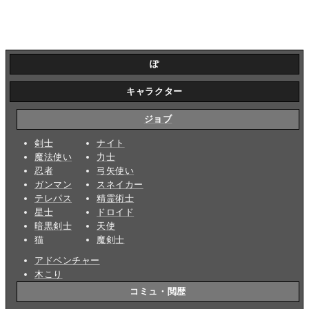
ぽ
キャラクター
ジョブ
剣士
ナイト
魔法使い
力士
忍者
弓矢使い
ガンマン
スネイカー
テレパス
精霊術士
星士
ドロイド
暗黒剣士
天使
猫
魔剣士
アドベンチャー
木こり
コミュ・閲歴