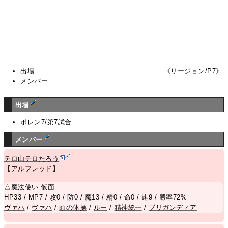
出場
《
リージョン/P7
》
メンバー
出場
ポレン7/第7試合
メンバー
テロ山テロたろう
【アルフレッド】
△
魔法使い
仮面
HP33 / MP7 / 攻0 / 防0 / 魔13 / 精0 / 命0 / 速9 / 勝率72%
ヴァハ
/
ヴァハ
/
頭の体操
/
ルー
/
精神統一
/
ブリガンディア