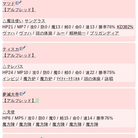
マツド
【アルフレッド】
△
魔法使い
サングラス
HP21 / MP7 / 攻0 / 防0 / 魔13 / 精0 / 命0 / 速13 / 勝率76%
KD382%
ヴァハ
/
ヴァハ
/
頭の体操
/
ルー
/
精神統一
/
ブリガンディア
ティスカ
【アルフレッド】
△
テレパス
HP24 / MP10 / 攻0 / 防0 / 魔0 / 精0 / 命0 / 速22 / 勝率75%
インビジ
/
魔力炉
/
魔力炉
/
ﾏｲﾃｨｰﾃｸﾆｶﾙ
/
頭の体操
/
詠唱
夢滅大帝
【アルフレッド】
R
△
天使
HP6 / MP5 / 攻0 / 防0 / 魔0 / 精15 / 命0 / 速14 / 勝率76%
魔方陣
/
魔方陣
/
魔方陣
/
魔方陣
/
魔方陣
/
魔方陣