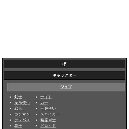
ぽ
キャラクター
ジョブ
剣士
ナイト
魔法使い
力士
忍者
弓矢使い
ガンマン
スネイカー
テレパス
精霊術士
星士
ドロイド