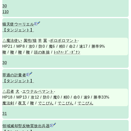
30
110
猫天使ウーリエル
【タンジェント】
△
魔法使い
属性/猫
羊
翼
-
ボロボロマント
-
HP21 / MP8 / 攻0 / 防0 / 魔6 / 精0 / 命2 / 速17 / 勝率9%
鞭
/
鞭
/
鞭
/
鞭
/
頭の体操
/
ﾄｩｱﾊ･ﾃﾞ･ﾀﾞﾅﾝ
30
罪過の計量者
【タンジェント】
△
忍者
犬
-
エウテルペマント
-
HP18 / MP13 / 攻12 / 防0 / 魔0 / 精0 / 命0 / 速9 / 勝率33%
魔法剣
/
夜叉
/
鞭
/
でこぴん
/
でこぴん
/
でこぴん
31
領域滅却型反物質放出兵器