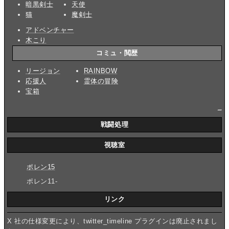
暗黒剣士
天使
猫
魔剣士
アドベンチャー
木こり
コミュ・閲歴
リージョン
RAINBOW
応援人
霊体の冒険
宝箱
_
戦闘処理
視聴室
ポレン15
ポレン11-
リンク
X 社の仕様変更により、twitter_timeline プラグインは廃止されまし