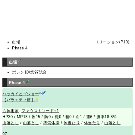
出場
《
リージョン/P10
》
Phase 4
出場
ポレン10/第97試合
Phase 4
ハッカイとゴジョー
【バラエティ癖】
R
△
体術家
-
ファウストソード+1
-
HP30 / MP13 / 攻15 / 防0 / 魔0 / 精0 / 命1 / 速6 / 勝率18.8%
山落とし
/
山落とし
/
準備体操
/
体当たり
/
体当たり
/
山落とし
97