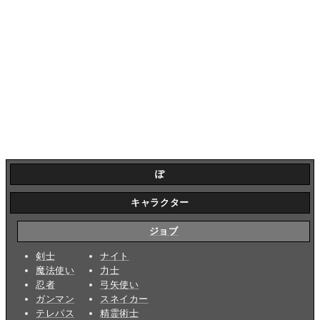
ぽ
キャラクター
ジョブ
剣士
ナイト
魔法使い
力士
忍者
弓矢使い
ガンマン
スネイカー
テレパス
精霊術士