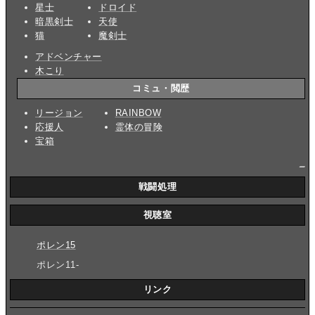
星士
ドロイド
暗黒剣士
天使
猫
魔剣士
アドベンチャー
木こり
コミュ・閲歴
リージョン
RAINBOW
応援人
霊体の冒険
宝箱
_
戦闘処理
視聴室
ポレン15
ポレン11-
リンク