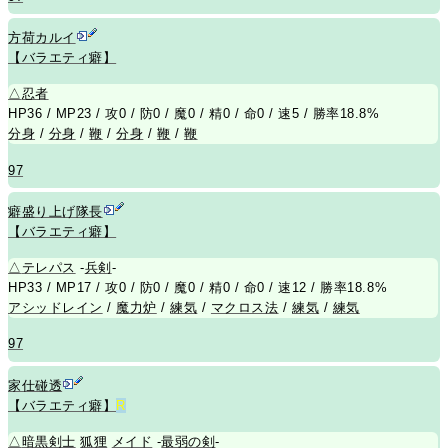
方荷カルイ
【バラエティ癖】
△
忍者
HP36 / MP23 / 攻0 / 防0 / 魔0 / 精0 / 命0 / 速5 / 勝率18.8%
分身
/
分身
/
鞭
/
分身
/
鞭
/
鞭
97
癖盛り上げ隊長
【バラエティ癖】
△
テレパス
-
兵剣
-
HP33 / MP17 / 攻0 / 防0 / 魔0 / 精0 / 命0 / 速12 / 勝率18.8%
アシッドレイン
/
魔力炉
/
練気
/
マクロス法
/
練気
/
練気
97
家仕碰透
【バラエティ癖】
R
△
暗黒剣士
狐狸
メイド
-
最弱の剣
-