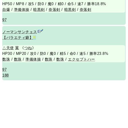
HP50 / MP8 / 攻5 / 防0 / 魔0 / 精0 / 命5 / 速7 / 勝率18.8%
自爆
/
準備体操
/
暗黒剣
/
奈落剣
/
暗黒剣
/
奈落剣
97
ノーマンサンチェス
【バラエティ癖】
R
△
天使
翼
《
つね
》
HP30 / MP20 / 攻0 / 防0 / 魔0 / 精5 / 命0 / 速5 / 勝率23.8%
数珠
/
数珠
/
準備体操
/
数珠
/
数珠
/
エクセプトハー
97
188