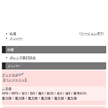
出場
《
リージョン/P7
》
メンバー
出場
ポレン7/第37試合
メンバー
グッドロボ
【ベンジャミン】
△
天使
HP6 / MP5 / 攻0 / 防0 / 魔0 / 精20 / 命0 / 速9 / 勝率61%
魔方陣
/
魔方陣
/
魔方陣
/
魔方陣
/
魔方陣
/
魔方陣