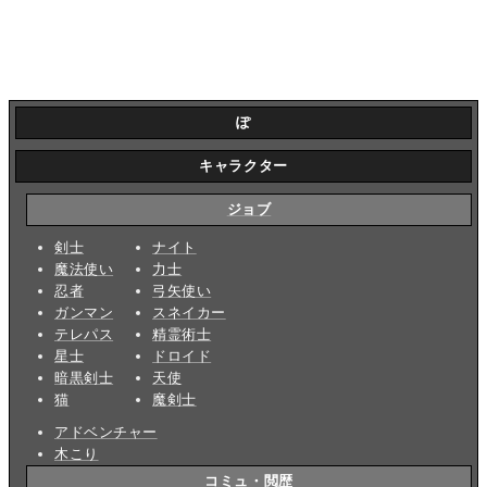
ぽ
キャラクター
ジョブ
剣士
ナイト
魔法使い
力士
忍者
弓矢使い
ガンマン
スネイカー
テレパス
精霊術士
星士
ドロイド
暗黒剣士
天使
猫
魔剣士
アドベンチャー
木こり
コミュ・閲歴