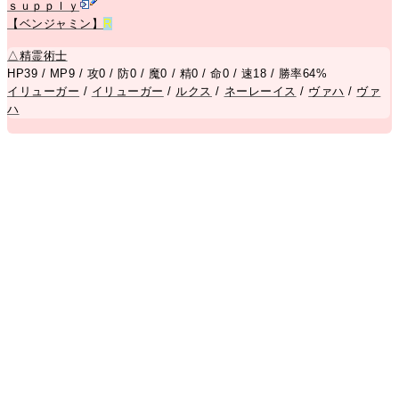
ｓｕｐｐｌｙ
【ベンジャミン】
R
△
精霊術士
HP39 / MP9 / 攻0 / 防0 / 魔0 / 精0 / 命0 / 速18 / 勝率64%
イリューガー
/
イリューガー
/
ルクス
/
ネーレーイス
/
ヴァハ
/
ヴァ
ハ