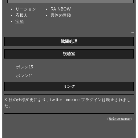
リージョン
RAINBOW
応援人
霊体の冒険
宝箱
_
戦闘処理
視聴室
ポレン15
ポレン11-
リンク
X 社の仕様変更により、twitter_timeline プラグインは廃止されまし
た。
〔
編集:MenuBar
〕