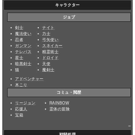
キャラクター
ジョブ
剣士
ナイト
魔法使い
力士
忍者
弓矢使い
ガンマン
スネイカー
テレパス
精霊術士
星士
ドロイド
暗黒剣士
天使
猫
魔剣士
アドベンチャー
木こり
コミュ・閲歴
リージョン
RAINBOW
応援人
霊体の冒険
宝箱
_
戦闘処理