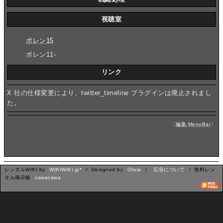
視聴室
ポレン15
ポレン11-
リンク
X 社の仕様変更により、twitter_timeline プラグインは廃止されまし
た。
〔
編集:MenuBar
〕
レンタルWIKI by
WIKIWIKI.jp*
/ Designed by
Olivia
/
広告について
/ 無料レン
タル掲示板
zawazawa