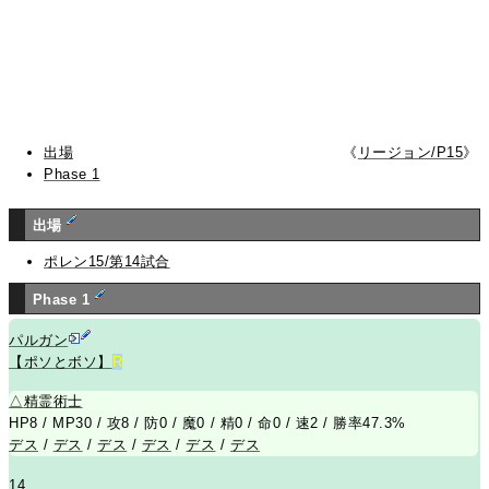
出場
《
リージョン/P15
》
Phase 1
出場
ポレン15/第14試合
Phase 1
パルガン
【ポソとボソ】
R
△
精霊術士
HP8 / MP30 / 攻8 / 防0 / 魔0 / 精0 / 命0 / 速2 / 勝率47.3%
デス
/
デス
/
デス
/
デス
/
デス
/
デス
14