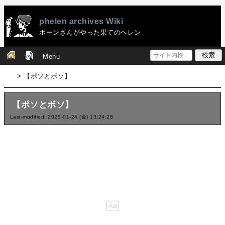
phelen archives Wiki
ポーンさんがやった果てのヘレン
Menu
> 【ポソとボソ】
【ポソとボソ】
Last-modified: 2025-01-24 (金) 13:24:28